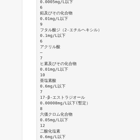
0.0005mg/L以下
6
鉛及びその化合物
0.01mg/L以下
9
フタル酸ジ（2-エチルヘキシル）
0.1mg/L以下
6
アクリル酸
―
7
ヒ素及びその化合物
0.01mg/L以下
10
亜塩素酸
0.6mg/L以下
7
17-β-エストラジオール
0.00008mg/L以下(暫定）
8
六価クロム化合物
0.05mg/L以下
12
二酸化塩素
0.6mg/L以下