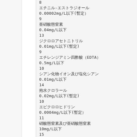
8
エチニル-エストラジオール
0.00002mg/L以下(暫定）
9
亜硝酸態窒素
0.04mg/L以下
13
ジクロロアセトニトリル
0.01mg/L以下(暫定)
9
エチレンジアミン四酢酸（EDTA）
0.5mg/L以下
10
シアン化物イオン及び塩化シアン
0.01mg/L以下
14
抱水クロラール
0.02mg/L以下(暫定)
10
エピクロロヒドリン
0.0004mg/L以下(暫定）
11
硝酸態窒素及び亜硝酸態窒素
10mg/L以下
15