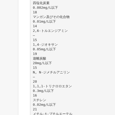
四塩化炭素
0.002mg/L以下
18
マンガン及びその化合物
0.01mg/L以下
14
2,6-トルエンジアミン
―
15
1,4-ジオキサン
0.05mg/L以下
19
遊離炭酸
20mg/L以下
15
N, N-ジメチルアニリン
―
20
1,1,1-トリクロロエタン
0.3mg/L以下
16
スチレン
0.02mg/L以下
21
メチル-t-ブチルエーテル