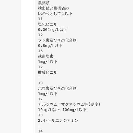
農薬類
検出値と目標値の
比の和として１以下
11
塩化ビニル
0.002mg/L以下
12
フッ素及びその化合物
0.8mg/L以下
16
残留塩素
1mg/L以下
12
酢酸ビニル
―
13
ホウ素及びその化合物
1mg/L以下
17
カルシウム、マグネシウム等(硬度)
10mg/L以上 100mg/L以下
13
2,4-トルエンジアミン
―
14