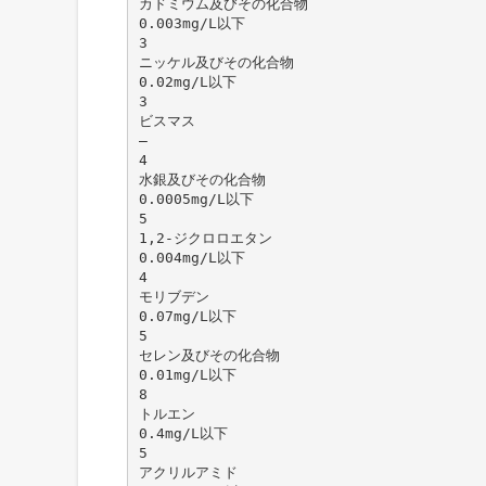
カドミウム及びその化合物
0.003mg/L以下
3
ニッケル及びその化合物
0.02mg/L以下
3
ビスマス
―
4
水銀及びその化合物
0.0005mg/L以下
5
1,2-ジクロロエタン
0.004mg/L以下
4
モリブデン
0.07mg/L以下
5
セレン及びその化合物
0.01mg/L以下
8
トルエン
0.4mg/L以下
5
アクリルアミド