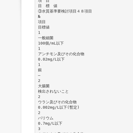
項 目
目 標 値
③水質基準要検討項目４８項目
№
項目
目標値
1
一般細菌
100個/mL以下
1
アンチモン及びその化合物
0.02mg/L以下
1
銀
―
2
大腸菌
検出されないこと
2
ウラン及びその化合物
0.002mg/L以下(暫定)
2
バリウム
0.7mg/L以下
3