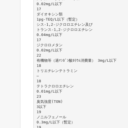
0.02mg/L以下
17
ダイオキシン類
1pg-TEQ/L以下（暫定）
シス-1,2-ジクロロエチレン及び
トランス-1,2-ジクロロエチレン
0.04mg/L以下
17
ジクロロメタン
0.02mg/L以下
22
有機物等（過ﾏﾝｶﾞﾝ酸ｶﾘｳﾑ消費量） 3mg/L以下
18
トリエチレンテトラミン
―
18
テトラクロロエチレン
0.01mg/L以下
23
臭気強度(TON)
3以下
19
ノニルフェノール
0.3mg/L以下（暫定）
19