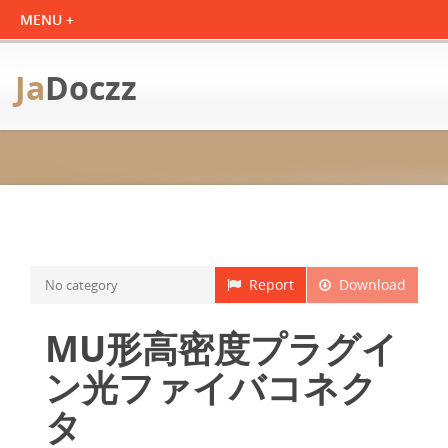
Ja
Doczz
Report
Download
No category
MU形高密度プラグイ
ン光ファイバコネク
タ