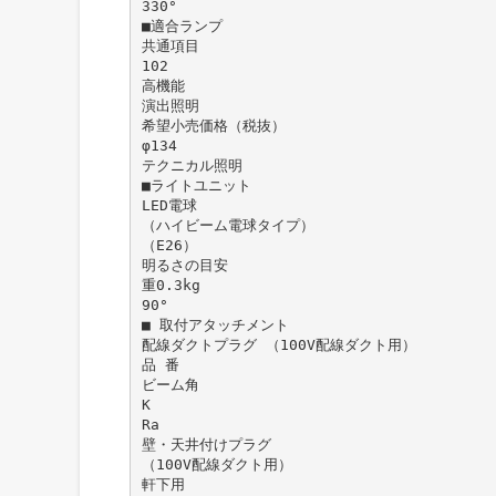
330°
■適合ランプ
共通項目
102
高機能
演出照明
希望小売価格（税抜）
φ134
テクニカル照明
■ライトユニット
LED電球
（ハイビーム電球タイプ）
（E26）
明るさの目安
重0.3kg
90°
■ 取付アタッチメント
配線ダクトプラグ （100V配線ダクト用）
品 番
ビーム角
K
Ra
壁・天井付けプラグ
（100V配線ダクト用）
軒下用