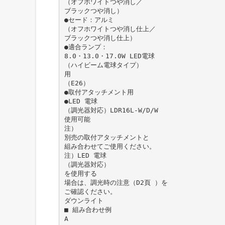
（オフホワイトつや消し／
ブラックつや消し）
●セード：アルミ
（オフホワイトつや消し仕上／
ブラックつや消し仕上）
●適合ランプ：
8.0・13.0・17.0W LED電球
（ハイビーム電球タイプ）
用
（E26）
●取付アタッチメント用
●LED 電球
（調光器対応）LDR16L-W/D/W
使用可能
注）
別売の取付アタッチメントと
組み合わせてご使用ください。
注）LED 電球
（調光器対応）
を使用する
場合は、調光時の注意（D2頁 ）を
ご確認ください。
ダウンライト
■ 組み合わせ例
A