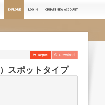
EXPLORE
LOG IN
CREATE NEW ACCOUNT
Report
Download
ity）スポットタイプ