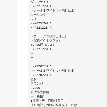
ダウンライト
HNP22122W A
（クールホワイトつや消し仕上）
シーリング
ライト
NNN02520W A
HNP22122B A
＋
（ブラックつや消し仕上）
（配線ダクトプラグ）
1,200円（税抜）
HNP22122W A
ー
ー
ー
HNP22022W A
（クールホワイトつや消し仕上）
HNP22022B A
壁付
フランジ
3,900
希望小売価格
円（税抜）
●壁面・天井面取付専用
注）縦取り付けの配線ダクトには