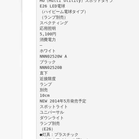
MU（Multi Utility）スポットタイプ
E26 LED電球
（ハイビーム電球タイプ）
（ランプ別売）
スペクティング
応用照明
5,100円
消費電力
̶
ホワイト
NNN02520W A
ブラック
NNN02520B
直下
近接限度
ランプ
別売
10cm
NEW 2014年5月発売予定
スポットライト
ユニバーサル
ダウンライト
ランプ別売
（E26）
●灯具：プラスチック