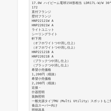
17.0W ハイビーム電球150形相当 LDR17L-W/W 30°
172
直付フランジ
壁付フランジ
HNP22121W A
HNP22021W A
ライトユニット
シーリングライト
軒下用
（オフホワイトつや消し仕上）
（オフホワイトつや消し仕上）
HNP22121B A
HNP22021B A
（ブラックつや消し仕上）
（ブラックつや消し仕上）
希望小売価格
1,200円（税抜）
希望小売価格
2,200円（税抜）
近接・
什器照明
装飾照明
一般光源タイプMU（Multi Utility）スポット
食品スーパー向け
照明器具