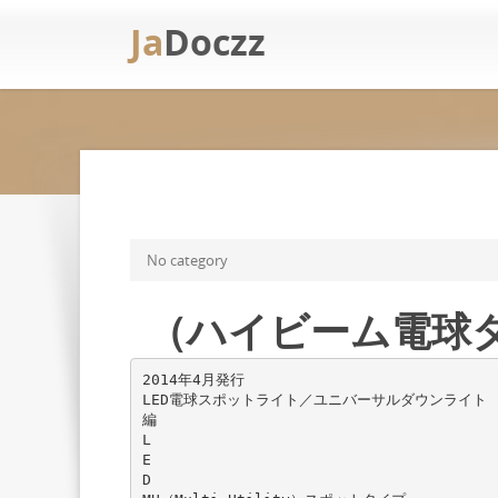
Ja
Doczz
No category
（ハイビーム電球タイプ
2014年4月発行
LED電球スポットライト／ユニバーサルダウンライト
編
L
E
D