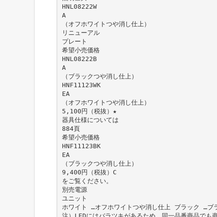
HNL08222W
A
（オフホワイトつや消し仕上）
リニューアル
プレート
希望小売価格
HNL08222B
A
（ブラックつや消し仕上）
HNF11123WK
EA
（オフホワイトつや消し仕上）
5,100円（税抜）★
器具仕様については
884頁
希望小売価格
HNF11123BK
EA
（ブラックつや消し仕上）
9,400円（税抜）C
をご覧ください。
別売電源
ユニット
ホワイト …オフホワイトつや消し仕上 ブラック …ブ
注）LEDにはバラツキがあるため、同一品番商品でも