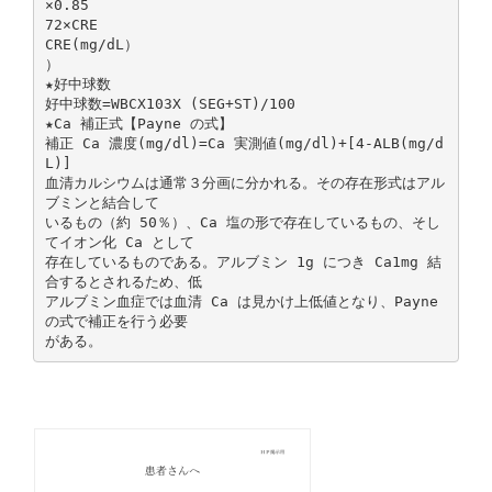
×0.85
72×CRE
CRE(mg/dL）
）
★好中球数
好中球数=WBCX103X (SEG+ST)/100
★Ca 補正式【Payne の式】
補正 Ca 濃度(mg/dl)=Ca 実測値(mg/dl)+[4-ALB(mg/d
L)]
血清カルシウムは通常３分画に分かれる。その存在形式はアル
ブミンと結合して
いるもの（約 50％）、Ca 塩の形で存在しているもの、そし
てイオン化 Ca として
存在しているものである。アルブミン 1g につき Ca1mg 結
合するとされるため、低
アルブミン血症では血清 Ca は見かけ上低値となり、Payne
の式で補正を行う必要