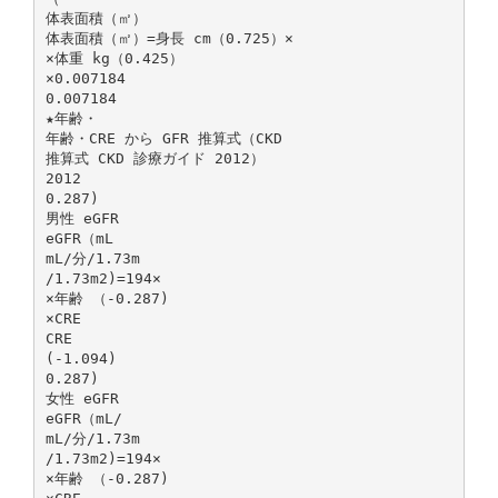
体表面積（㎡）
体表面積（㎡）=身長 cm（0.725）×
×体重 kg（0.425）
×0.007184
0.007184
★年齢・
年齢・CRE から GFR 推算式（CKD
推算式 CKD 診療ガイド 2012）
2012
0.287)
男性 eGFR
eGFR（mL
mL/分/1.73m
/1.73m2)=194×
×年齢 （-0.287)
×CRE
CRE
(-1.094)
0.287)
女性 eGFR
eGFR（mL/
mL/分/1.73m
/1.73m2)=194×
×年齢 （-0.287)