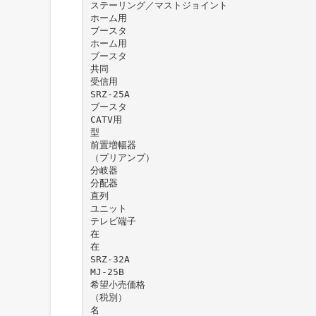
ステーリング／マストジョイント
ホーム用
ブースタ
ホーム用
ブースタ
共同
受信用
SRZ-25A
ブースタ
CATV用
型
前置増幅器
（プリアンプ）
分岐器
分配器
直列
ユニット
テレビ端子
在
在
SRZ-32A
MJ-25B
希望小売価格
（税別）
名