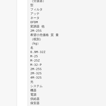
（分波器）
型
フィルタ
アッテ
ネータ
OFDM
変調器 他
2M-25S
希望小売価格 質 量
（税別）
（kg）
名
0.9M-32Z
M-25
M-25Z
M-32-P
2M-25S
2M-32S
4M-32S
光
システム
機器
電源
供給器
保安器