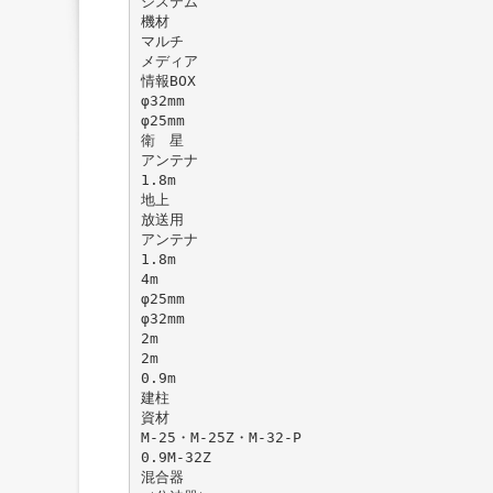
システム
機材
マルチ
メディア
情報BOX
φ32mm
φ25mm
衛 星
アンテナ
1.8m
地上
放送用
アンテナ
1.8m
4m
φ25mm
φ32mm
2m
2m
0.9m
建柱
資材
M-25・M-25Z・M-32-P
0.9M-32Z
混合器