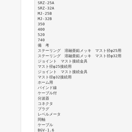
SRZ-25A
SRZ-32A
MJ-25B
MJ-32B
350
400
520
740
備 考
ステーリング 溶融亜鉛メッキ マスト径φ25用
ステーリング 溶融亜鉛メッキ マスト径φ32用
ジョイント マスト接続金具
マスト径φ25接続用
ジョイント マスト接続金具
マスト径φ32接続用
ホーム用
バインド線
ケーブル付
分波器
コネクタ
プラグ
レベルメータ
同軸
ケーブル
BGV-1.6