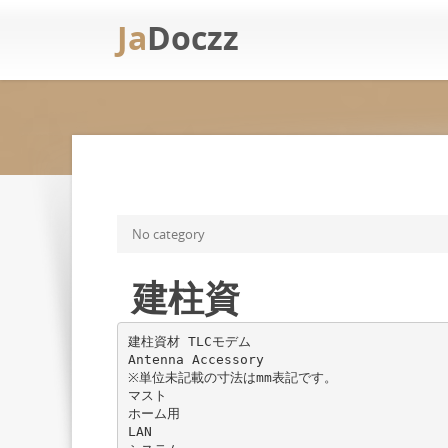
Ja
Doczz
No category
建柱資
建柱資材 TLCモデム
Antenna Accessory
※単位未記載の寸法はmm表記です。
マスト
ホーム用
LAN