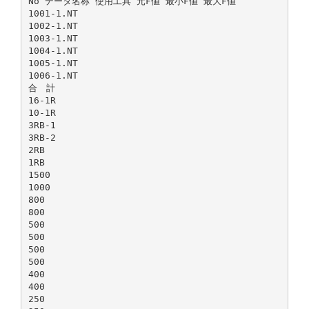
No データ名称 使用工具 元F値 最小F値 最大F値
1001-1.NT
1002-1.NT
1003-1.NT
1004-1.NT
1005-1.NT
1006-1.NT
合 計
16-1R
10-1R
3RB-1
3RB-2
2RB
1RB
1500
1000
800
800
500
500
500
500
400
400
250