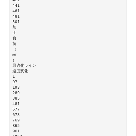
441
461
481
501
加
工
負
荷
（
㎣
）
最適化ライン
速度変化
1
97
193
289
385
481
577
673
769
865
961