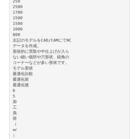
250
2500
1700
1500
1500
1000
800
左記のモデルをCAD/CAMにてNC
データを作成。
形状的に荒取や中仕上げが入ら
ない細い個所や穴形状、鋭角の
コーナーなどが多い形状です。
モデル形状
最適化比較
最適化前
最適化後
6
5
加
工
負
荷
（
㎣
）