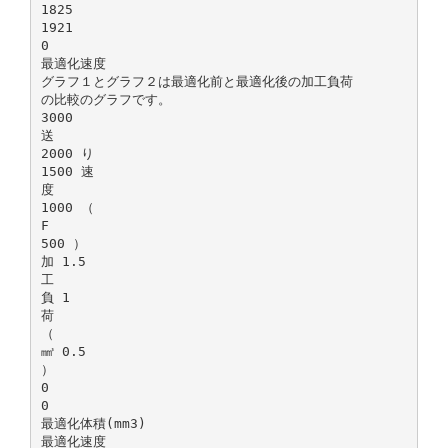
1825
1921
0
最適化速度
グラフ１とグラフ２は最適化前と最適化後の加工負荷
の比較のグラフです。
3000
送
2000 り
1500 速
度
1000 （
F
500 ）
加 1.5
工
負 1
荷
（
㎣ 0.5
）
0
0
最適化体積(mm3)
最適化速度