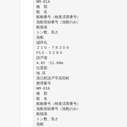
NM-014
種 類
船 名
船舶番号（検査済票番号）
漁船登録番号（漁船のみ）
船籍港
トン数、長さ
漁船
誠祥丸
２１０－？８３０９
FS３－５２８０
請戸港
4.6t ･12.60m
位置図
地 区
浪江町請戸字高田町
整理番号
NM-016
種 類
船 名
船舶番号（検査済票番号）
漁船登録番号（漁船のみ）
船籍港
トン数、長さ
漁船