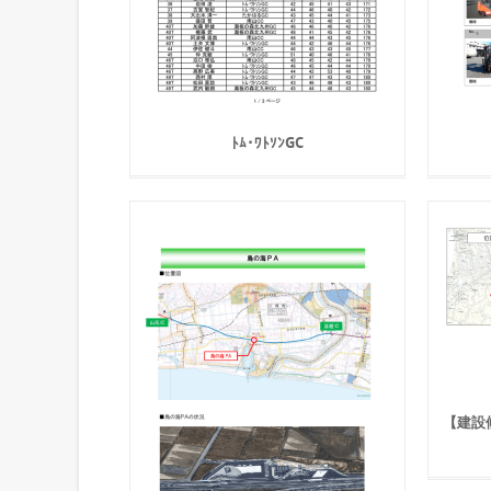
ﾄﾑ･ﾜﾄｿﾝGC
【建設