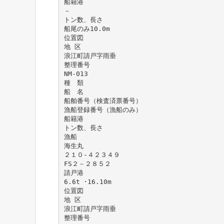
船籍港
－
トン数、長さ
船尾のみ10.0m
位置図
地 区
浪江町請戸字雨垂
整理番号
NM-013
種 類
船 名
船舶番号（検査済票番号）
漁船登録番号（漁船のみ）
船籍港
トン数、長さ
漁船
海生丸
２１０-４２３４９
FS２－２８５２
請戸港
6.6t ･16.10m
位置図
地 区
浪江町請戸字雨垂
整理番号