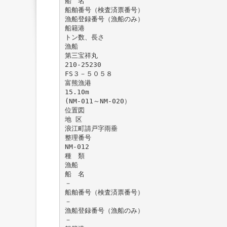
船 名
船舶番号（検査済票番号）
漁船登録番号（漁船のみ）
船籍港
トン数、長さ
漁船
第三宝祥丸
210-25230
FS３－５０５８
富熊漁港
15.10m
(NM-011～NM-020）
位置図
地 区
浪江町請戸字雨垂
整理番号
NM-012
種 類
漁船
船 名
－
船舶番号（検査済票番号）
－
漁船登録番号（漁船のみ）
－