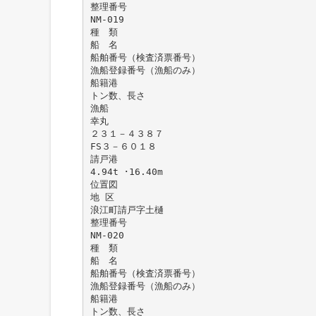
整理番号
NM-019
種 類
船 名
船舶番号（検査済票番号）
漁船登録番号（漁船のみ）
船籍港
トン数、長さ
漁船
幸丸
２３１－４３８７
FS３－６０１８
請戸港
4.94t ･16.40m
位置図
地 区
浪江町請戸字土樋
整理番号
NM-020
種 類
船 名
船舶番号（検査済票番号）
漁船登録番号（漁船のみ）
船籍港
トン数、長さ