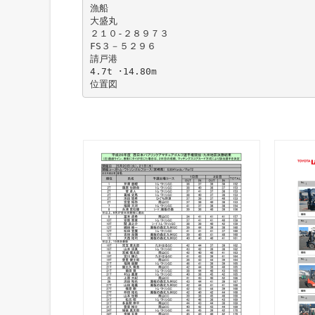
漁船
大盛丸
２１０-２８９７３
FS３－５２９６
請戸港
4.7t ･14.80m