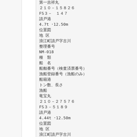
第一吉祥丸
２１０－１５８２６
FS３－ １４７
請戸港
4.7t ･12.50m
位置図
地 区
浪江町請戸字古川
整理番号
NM-018
種 類
船 名
船舶番号（検査済票番号）
漁船登録番号（漁船のみ）
船籍港
トン数、長さ
漁船
竜宝丸
２１０－２７５７６
FS３－５１８９
請戸港
4.44t ･12.50m
位置図
地 区
浪江町請戸字古川