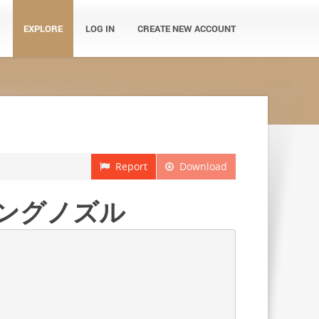
EXPLORE
LOG IN
CREATE NEW ACCOUNT
Report
Download
ピングノズル