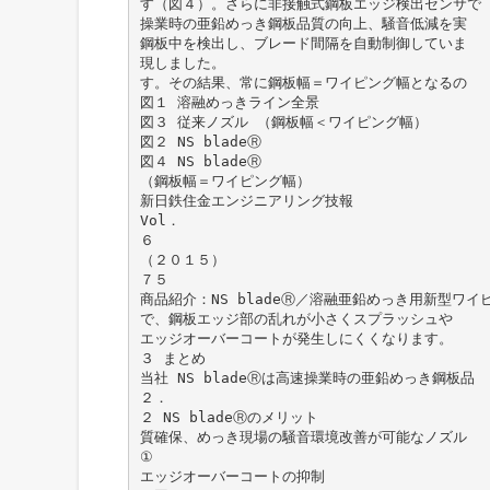
す（図４）。さらに非接触式鋼板エッジ検出センサで
操業時の亜鉛めっき鋼板品質の向上、騒音低減を実
鋼板中を検出し、ブレード間隔を自動制御していま
現しました。
す。その結果、常に鋼板幅＝ワイピング幅となるの
図１ 溶融めっきライン全景
図３ 従来ノズル （鋼板幅＜ワイピング幅）
図２ NS bladeⓇ
図４ NS bladeⓇ
（鋼板幅＝ワイピング幅）
新日鉄住金エンジニアリング技報
Vol．
６
（２０１５）
７５
商品紹介：NS bladeⓇ／溶融亜鉛めっき用新型ワイ
で、鋼板エッジ部の乱れが小さくスプラッシュや
エッジオーバーコートが発生しにくくなります。
３ まとめ
当社 NS bladeⓇは高速操業時の亜鉛めっき鋼板品
２．
２ NS bladeⓇのメリット
質確保、めっき現場の騒音環境改善が可能なノズル
①
エッジオーバーコートの抑制