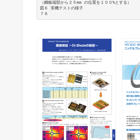
（鋼板端部から２５mm の位置を１００%とする）
図６ 実機テストの様子