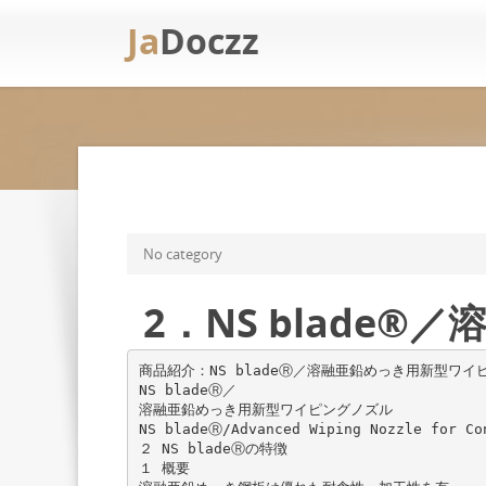
Ja
Doczz
No category
2．NS blade
商品紹介：NS bladeⓇ／溶融亜鉛めっき用新型ワイ
NS bladeⓇ／
溶融亜鉛めっき用新型ワイピングノズル
NS bladeⓇ/Advanced Wiping Nozzle for Co
２ NS bladeⓇの特徴
１ 概要