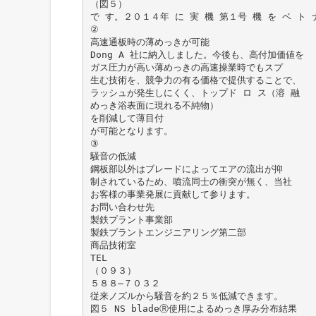
（図５）
で す。２０１４年 に 実 機 第１号 機 を ベ ト ナ
②
高速通板時の薄めっきが可能
Dong A 社に納入しました。今後も、高付加価値を
ガス圧力が高い薄めっきの高速操業時でもスプ
生む技術を、競争力の有る価格で提供することで、
ラッシュが発生しにくく、トップド ロ ス（溶 融
めっき浴表面に現れる不純物）
を削減して薄目付
が可能となります。
③
騒音の低減
鋼板部以外はブレードによってエアの流出が抑
制されているため、噴流同士の衝突が無く、当社
お客様の事業発展に貢献して参ります。
お問い合わせ先
製鉄プラント事業部
製鉄プラントエンジニアリング第二部
商品技術室
TEL
（０９３）
５８８―７０３２
従来ノズルから騒音を約２５％低減できます。
図５ NS bladeⓇ使用によるめっき厚み分布結果