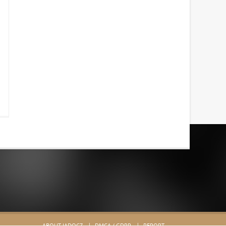
ABOUT JADOCZ
DMCA / GDPR
REPORT