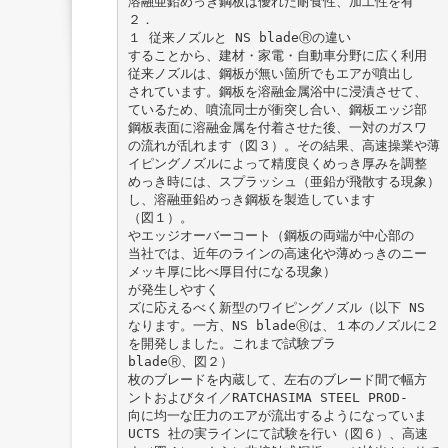
溶融亜鉛めっき鋼板は優れた耐食性、加工性を有
２．
１ 従来ノズルと NS bladeⓇの違い
することから、建材・家電・自動車分野に広く利用
従来ノズルは、鋼板が無い箇所でもエアが噴出し
されています。鋼板を溶融金属浴中に浸漬させて、
ているため、噴流同士が衝突し合い、鋼板エッジ部
鋼板表面に溶融金属を付着させた後、一対のガスワ
の流れが乱れます（図３）。その結果、高速操業や薄
イピングノズルによって精度良くめっき厚みを調整
めっき時には、スプラッシュ（亜鉛が飛散する現象）
し、溶融亜鉛めっき鋼板を製造しています
（図１）。
やエッジオーバーコート（鋼板の両端が中心部の
当社では、近年のラインの高速化や薄めっきのニー
メッキ厚に比べ厚目付になる現象）
が発生しやすく
ズに応えるべく新型のワイピングノズル（以下 NS
なります。一方、NS bladeⓇは、１本のノズルに２
を開発しました。これまで試験プラ
bladeⓇ、図２）
枚のブレードを内蔵して、左右のブレード間で幅方
ントおよびタイ／RATCHASIMA STEEL PROD-
向に均一な圧力のエアが流出するようになっていま
UCTS 社の実ラインにて試験を行い（図６）、高速