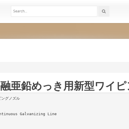
®／溶融亜鉛めっき用新型ワイ
ピングノズル
ntinuous Galvanizing Line