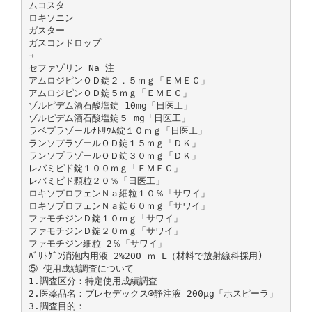
ムコスタ
ロキソニン
ガスター
ガスコンドロップ
→
セファゾリン Na 注
アムロジピンＯＤ錠２．５ｍｇ「ＥＭＥＣ」
アムロジピンＯＤ錠５ｍｇ「ＥＭＥＣ」
ゾルピデム酒石酸塩錠 10mg「日医工」
ゾルピデム酒石酸塩錠５ mg「日医工」
ラベプラゾールﾅﾄﾘｳﾑ錠１０ｍｇ「日医工」
ランソプラゾールＯＤ錠１５ｍｇ「ＤＫ」
ランソプラゾールＯＤ錠３０ｍｇ「ＤＫ」
レバミピド錠１００ｍｇ「ＥＭＥＣ」
レバミピド顆粒２０％「日医工」
ロキソプロフェンＮａ細粒１０％「サワイ」
ロキソプロフェンＮａ錠６０ｍｇ「サワイ」
ファモチジンＤ錠１０ｍｇ「サワイ」
ファモチジンＤ錠２０ｍｇ「サワイ」
ファモチジン細粒 2％「サワイ」
ﾊﾞﾘﾄｹﾞﾝ消泡内用液 2%200 ｍ L（材料で放射線科採用)
⑤ 使用成績調査について
1.調査区分：特定使用成績調査
2.医薬品名：プレセデックス®静注液 200μg「ホスピーラ」
3.調査目的：