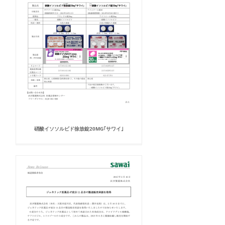
硝酸イソソルビド徐放錠20MG｢サワイ｣