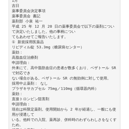
1月
吉日
薬事委員会決定事項
薬事委員会 書記
薬剤部 小泉 祐一
平成 25 年 12 月 20 日の薬事委員会で以下の薬剤につい
て決定いたしました。他の事柄につい
てもあわせてご報告いたします。
① 新規採用医薬品
リピディル錠 53.3mg（糖尿病センター）
薬効：
高脂血症治療剤
申請理由：
外来にて、高中脂肪血症の患者が数多くおり、ベザトール SR
で対応でき
ない場合がある。ベザトール SR の無効例に対して使用。
採用中止薬剤： なし
プラザキサカプセル 75mg／110mg（循環器内科）
薬効：
直接トロンビン阻害剤
申請理由：
現在は科限定薬剤。使用開始から 2 年が経過し、一般にも使
用が浸透して
いる。他科での入院、薬再診、併科時のわずらわしさをなくす
ため。