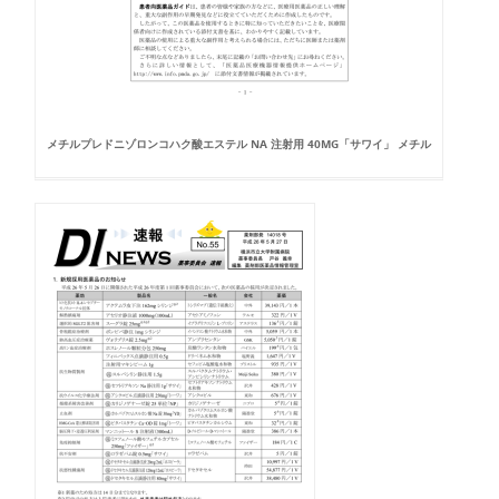
メチルプレドニゾロンコハク酸エステル NA 注射用 40MG「サワイ」 メチル