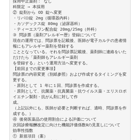
採用中止薬剤： なし
科限定 → 本採用
② 錠剤から OD 錠へ変更
・リバロ錠 2mg（循環器内科）
・カソデックス錠 80mg（泌尿器科）
・ティーエスワン配合錠 20mg/25mg（外科）
③ 問診票（薬剤アレルギー歴）登録について
現在の運用では、問診票を記載後、医師が電子カルテの患者情
報にもアレルギー薬剤を登録する
こととなっている。それを問診票記載後、薬剤師に連絡をいた
だけたら「薬剤師もアレルギー薬剤
を登録する」という運用方法へ変更する。
【前回までの変更事項】
問診票の内容変更（別紙参照）および作成するタイミングを変
更する。
・原則として 1 年に１回、問診票を作成する。
・原則として、抗菌薬・抗真菌薬・抗ウイルス薬・エリスロポ
イエチン製剤・抗がん剤に対して作
成。
（上記以外にも、医師が必要と判断すれば、適時、問診票を作
成する。）
④ 後発医薬品の使用割合による評価について
次回診療報酬改定に向けた機能評価係数Ⅱの見直しについて
効率性指数
① 新規項目（案）