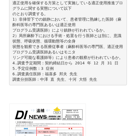
適正使用を確保する方策として実施している適正使用推進プロ
グラムに関する実態について以下
のとおり調査する。
1）非挿管下での鎮静において、患者管理に熟練した医師（麻
酔科医等の専門医あるいは適正使用
プログラム受講医師）により鎮静が行われているか。
2）局所麻酔下における手術・処置を行う医師とは別に、意識
状態、呼吸状態、循環動態等の全身
状態を観察できる医療従事者（麻酔科医等の専門医、適正使用
プログラム受講医師あるいはモニタ
リング可能な看護師等）により患者の観察が行われているか。
4.調査予定期間：契約締結日から 2014 年 12 月 31 日
5.予定症例数：3 症例
6.調査責任医師：福喜多 邦夫 先生