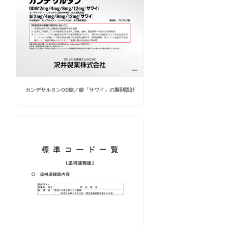
カンデサルタンOD錠／錠「サワイ」の製剤設計