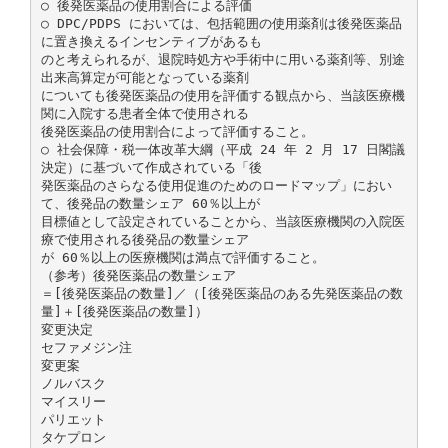
○ 後発医薬品の使用割合による評価
○ DPC/PDPS においては、包括範囲の使用薬剤は後発医薬品
に置き換えるインセンティブがあるも
のと考えられるが、退院時処方や手術中に用いる薬剤等、別途
出来高算定が可能となっている薬剤
についても後発医薬品の使用を評価する観点から、当該医療機
関に入院する患者全体で使用される
後発医薬品の使用割合によって評価すること。
○ 社会保障・税一体改革大綱（平成 24 年 2 月 17 日閣議
決定）に基づいて作成されている「後
発医薬品のさらなる使用促進のためのロードマップ」におい
て、後発品の数量シェア 60％以上が
目標値として設定されていることから、当該医療機関の入院医
療で使用される後発品の数量シェア
が 60％以上の医療機関は満点で評価すること。
（参考）後発医薬品の数量シェア
＝[後発医薬品の数量]／（[後発医薬品のある先発医薬品の数
量]＋[後発医薬品の数量]）
変更決定
セファメジン注
変更案
ノルバスク
マイスリー
パリエット
タケプロン