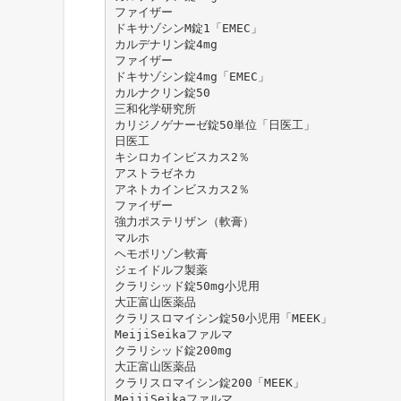
ファイザー
ドキサゾシンM錠1「EMEC」
カルデナリン錠4mg
ファイザー
ドキサゾシン錠4mg「EMEC」
カルナクリン錠50
三和化学研究所
カリジノゲナーゼ錠50単位「日医工」
日医工
キシロカインビスカス2％
アストラゼネカ
アネトカインビスカス2％
ファイザー
強力ポステリザン（軟膏）
マルホ
ヘモポリゾン軟膏
ジェイドルフ製薬
クラリシッド錠50mg小児用
大正富山医薬品
クラリスロマイシン錠50小児用「MEEK」
MeijiSeikaファルマ
クラリシッド錠200mg
大正富山医薬品
クラリスロマイシン錠200「MEEK」
MeijiSeikaファルマ