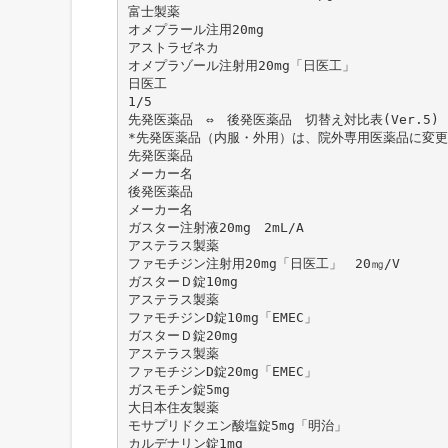
富士製薬
オメプラール注用20mg
アストラゼネカ
オメプラゾール注射用20mg「日医工」
日医工
1/5
先発医薬品 ⇔ 後発医薬品 切替え対比表(Ver.5)
*先発医薬品（内服・外用）は、院外専用医薬品に変更 
先発医薬品
メーカー名
後発医薬品
メーカー名
ガスター注射液20mg 2mL/A
アステラス製薬
ファモチジン注射用20mg「日医工」 20㎎/V
ガスターＤ錠10mg
アステラス製薬
ファモチジンD錠10mg「EMEC」
ガスターＤ錠20mg
アステラス製薬
ファモチジンD錠20mg「EMEC」
ガスモチン錠5mg
大日本住友製薬
モサプリドクエン酸塩錠5mg「明治」
カルデナリン錠1mg