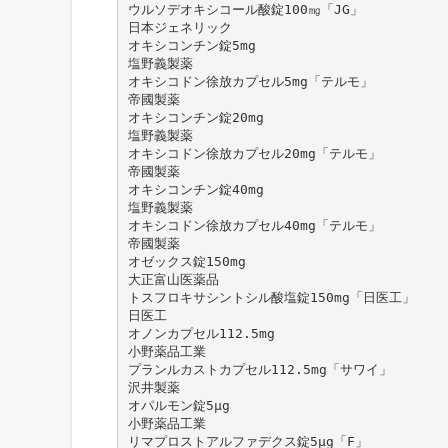
ウルソデオキシコール酸錠100㎎「JG」
日本ジェネリック
オキシコンチン錠5mg
塩野義製薬
オキシコドン徐放カプセル5mg「テルモ」
帝國製薬
オキシコンチン錠20mg
塩野義製薬
オキシコドン徐放カプセル20mg「テルモ」
帝國製薬
オキシコンチン錠40mg
塩野義製薬
オキシコドン徐放カプセル40mg「テルモ」
帝國製薬
オゼックス錠150mg
大正富山医薬品
トスフロキサシントシル酸塩錠150mg「日医工」
日医工
オノンカプセル112.5mg
小野薬品工業
プランルカストカプセル112.5mg「サワイ」
沢井製薬
オパルモン錠5μg
小野薬品工業
リマプロストアルファデクス錠5μg「F」