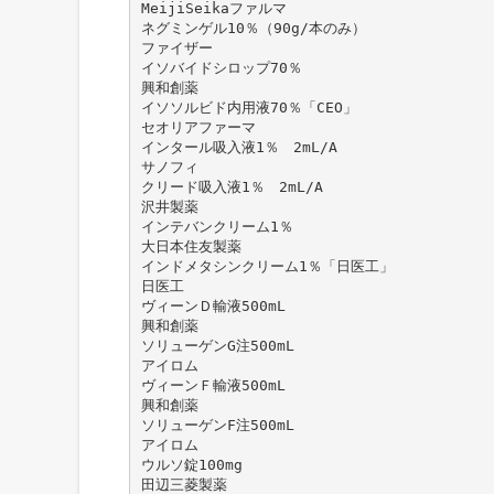
MeijiSeikaファルマ
ネグミンゲル10％（90g/本のみ）
ファイザー
イソバイドシロップ70％
興和創薬
イソソルビド内用液70％「CEO」
セオリアファーマ
インタール吸入液1％ 2mL/A
サノフィ
クリード吸入液1％ 2mL/A
沢井製薬
インテバンクリーム1％
大日本住友製薬
インドメタシンクリーム1％「日医工」
日医工
ヴィーンＤ輸液500mL
興和創薬
ソリューゲンG注500mL
アイロム
ヴィーンＦ輸液500mL
興和創薬
ソリューゲンF注500mL
アイロム
ウルソ錠100mg
田辺三菱製薬