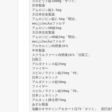
スルピリド錠100mg「サワイ」
沢井製薬
アムロジン錠2.5mg
大日本住友製薬
アムロジピン錠2.5mg「明治」
meijiSeikaファルマ
アムロジンOD錠5mg
大日本住友製薬
アムロジピンOD錠5mg「明治」
meijiSeikaファルマ
アルサルミン内用液10％
中外製薬
スクラルファート内用液10％「日医工」
日医工
アルダクトンＡ錠25mg
ファイザー
スピロノラクトン錠25mg「YD」
日本ジェネリック
アルダクトンＡ錠50mg
ファイザー
スピロノラクトン錠50mg「YD」
日本ジェネリック
アルタット静注用75mg
あすか製薬
塩酸ロキサチジンアセタート注75「タツミ」 辰巳化