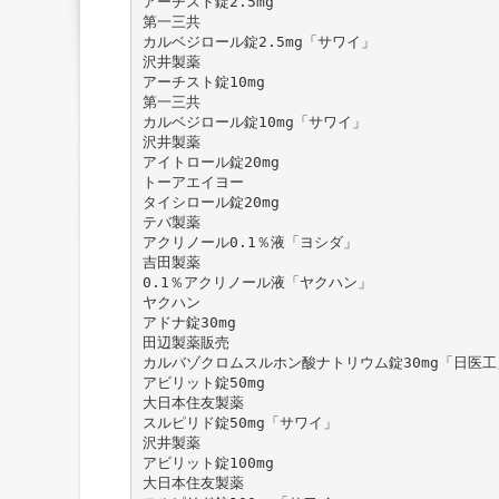
アーチスト錠2.5mg
第一三共
カルベジロール錠2.5mg「サワイ」
沢井製薬
アーチスト錠10mg
第一三共
カルベジロール錠10mg「サワイ」
沢井製薬
アイトロール錠20mg
トーアエイヨー
タイシロール錠20mg
テバ製薬
アクリノール0.1％液「ヨシダ」
吉田製薬
0.1％アクリノール液「ヤクハン」
ヤクハン
アドナ錠30mg
田辺製薬販売
カルバゾクロムスルホン酸ナトリウム錠30mg「日医工
アビリット錠50mg
大日本住友製薬
スルピリド錠50mg「サワイ」
沢井製薬
アビリット錠100mg
大日本住友製薬