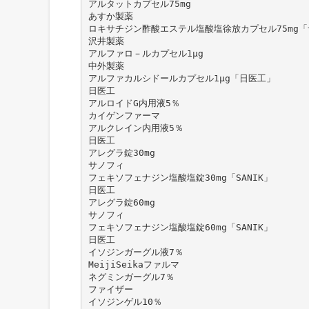
アルタットカプセル75mg
あすか製薬
ロキサチジン酢酸エステル塩酸塩徐放カプセル75mg
沢井製薬
アルファロ－ルカプセル1μg
中外製薬
アルファカルシドールカプセル1μg「日医工」
日医工
アルロイドG内用液5％
カイゲンファーマ
アルクレイン内用液5％
日医工
アレグラ錠30mg
サノフィ
フェキソフェナジン塩酸塩錠30mg「SANIK」
日医工
アレグラ錠60mg
サノフィ
フェキソフェナジン塩酸塩錠60mg「SANIK」
日医工
イソジンガーグル液7％
MeijiSeikaファルマ
ネグミンガーグル7％
ファイザー
イソジンゲル10％