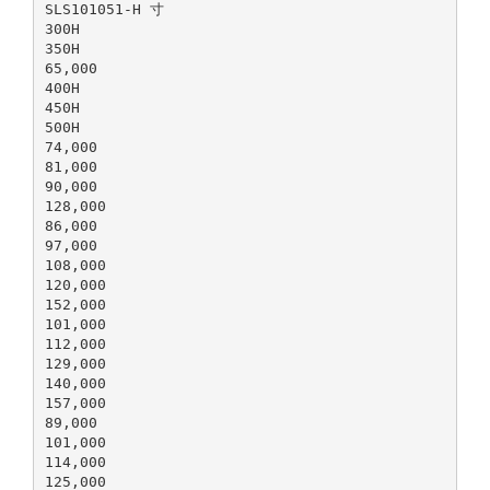
SLS101051-H 寸
300H
350H
65,000
400H
450H
500H
74,000
81,000
90,000
128,000
86,000
97,000
108,000
120,000
152,000
101,000
112,000
129,000
140,000
157,000
89,000
101,000
114,000
125,000