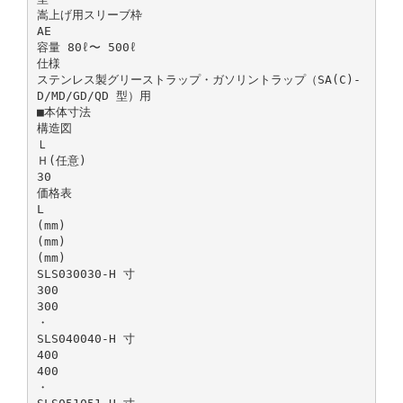
嵩上げ用スリーブ枠
AE
容量 80ℓ〜 500ℓ
仕様
ステンレス製グリーストラップ・ガソリントラップ（SA(C)-
D/MD/GD/QD 型）用
■本体寸法
構造図
Ｌ
Ｈ(任意)
30
価格表
L
(mm)
(mm)
(mm)
SLS030030-H 寸
300
300
・
SLS040040-H 寸
400
400
・