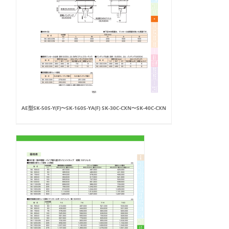
AE型SK-50S-Y(F)〜SK-160S-YA(F) SK-30C-CXN〜SK-40C-CXN