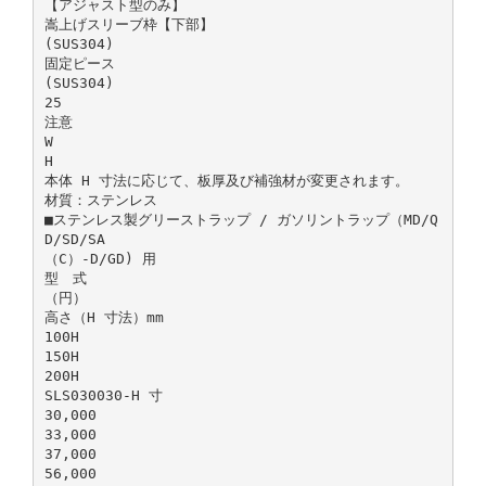
【アジャスト型のみ】
嵩上げスリーブ枠【下部】
(SUS304)
固定ピース
(SUS304)
25
注意
W
H
本体 H 寸法に応じて、板厚及び補強材が変更されます。
材質：ステンレス
■ステンレス製グリーストラップ / ガソリントラップ（MD/Q
D/SD/SA
（C）-D/GD) 用
型 式
（円）
高さ（H 寸法）mm
100H
150H
200H
SLS030030-H 寸
30,000
33,000
37,000
56,000