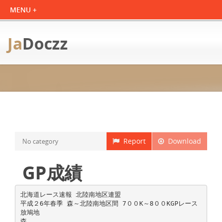
Ja
Doczz
Report
Download
No category
GP成績
北海道レース速報 北陸南地区連盟
平成２6年春季 森～北陸南地区間 7００K～8００KGPレース
放鳩地
森