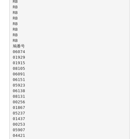
RB
RB
RB
RB
RB
RB
RB
RB
鳩番号
06074
01929
01915
08105
06091
06151
05923
06138
08131
00256
01867
05237
01437
00253
05907
04421