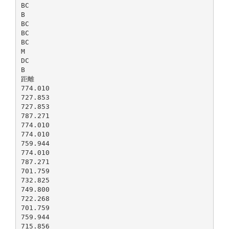
BC
B
BC
BC
BC
M
DC
B
距離
774.010
727.853
727.853
787.271
774.010
774.010
759.944
774.010
787.271
701.759
732.825
749.800
722.268
701.759
759.944
715.856