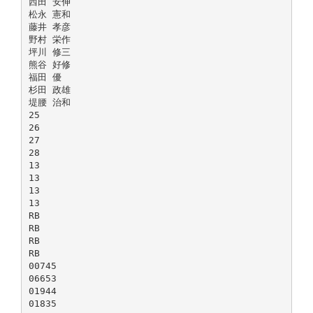
西田 安伸
松永 憲和
藤井 孝彦
野村 栄作
坪川 修三
熊谷 好修
福田 優
杉田 政雄
堤腰 治和
25
26
27
28
13
13
13
13
RB
RB
RB
RB
00745
06653
01944
01835