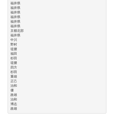
福井県
福井県
福井県
福井県
福井県
福井県
京都北部
福井県
中川
野村
堤腰
福田
杉田
堤腰
四方
杉田
重雄
正己
治和
優
政雄
治和
博志