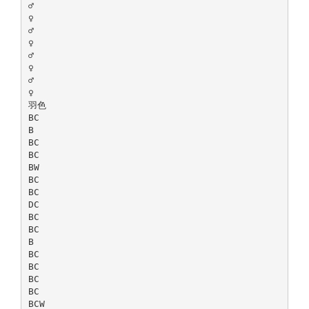
♂
♀
♂
♀
♂
♀
♂
♀
羽色
BC
B
BC
BC
BW
BC
BC
DC
BC
BC
B
BC
BC
BC
BC
BCW