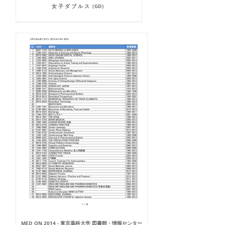
女 子 ダ ブ ル ス（GD）
MED_ON 2014 - 東京薬科大学 図書館・情報センター