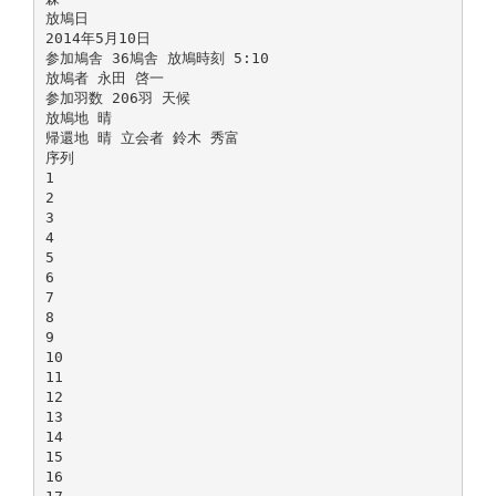
放鳩日
2014年5月10日
参加鳩舎 36鳩舎 放鳩時刻 5:10
放鳩者 永田 啓一
参加羽数 206羽 天候
放鳩地 晴
帰還地 晴 立会者 鈴木 秀富
序列
1
2
3
4
5
6
7
8
9
10
11
12
13
14
15
16