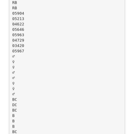
RB
RB
05904
05213
04622
05646
05963
04729
03420
05967
♂
♀
♀
♂
♂
♀
♀
♂
BC
DC
BC
B
B
B
BC