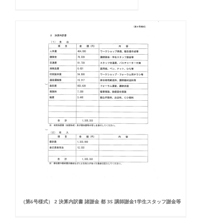
（第6号様式） 2 決算内訳書 諸謝金 都 3S 講師謝金1学生スタッフ謝金等