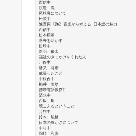
西信中
渡邉 滉
尾崎豊について
松陵中
陳野原 理紀 音楽から考える 日本語の魅力
西信中
松本康希
過去を活かす
松崎中
新明 優太
福祉のきっかけをくれた人
川俣中
勝又 将宏
成長したこと
中根台中
桃井 美玖
携帯電話依存症
清水中
西坂 周
聴こえるということ
月館中
鈴木 駿輔
日本の豊かさについて
中村中
岡崎 和歩