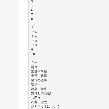
5
Ｔ
6
7
8
Ｆ
Ｆ
ＲＡ
ＲＡ
ＲＢ
ＲＢ
9
10
11
弁士
題目
出身中学校
安斎 竜司
憧れの選手
安達中
副島 拳宗
野球との出逢い
八乙女中
石井 健太
歩きスマホについて