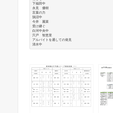
下福田中
永見 優樹
言葉の力
鵠沼中
今井 麗菜
受け継ぐ
白河中央中
宍戸 智恵里
アルバイトを通しての発見