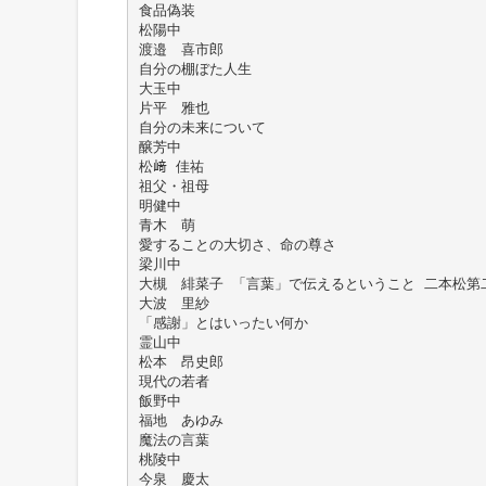
食品偽装
松陽中
渡邉 喜市郎
自分の棚ぼた人生
大玉中
片平 雅也
自分の未来について
醸芳中
松﨑 佳祐
祖父・祖母
明健中
青木 萌
愛することの大切さ、命の尊さ
梁川中
大槻 緋菜子 「言葉」で伝えるということ 二本松第
大波 里紗
「感謝」とはいったい何か
霊山中
松本 昂史郎
現代の若者
飯野中
福地 あゆみ
魔法の言葉
桃陵中
今泉 慶太