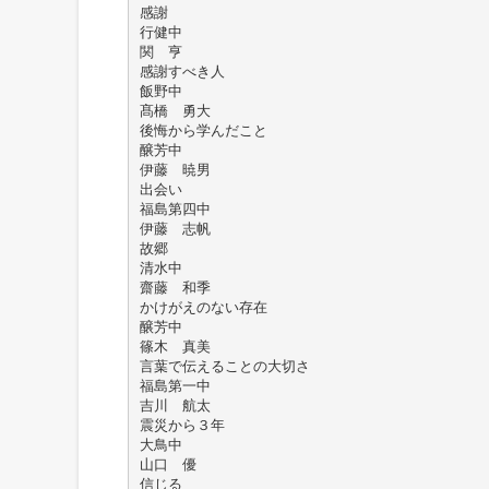
感謝
行健中
関 亨
感謝すべき人
飯野中
髙橋 勇大
後悔から学んだこと
醸芳中
伊藤 暁男
出会い
福島第四中
伊藤 志帆
故郷
清水中
齋藤 和季
かけがえのない存在
醸芳中
篠木 真美
言葉で伝えることの大切さ
福島第一中
吉川 航太
震災から３年
大鳥中
山口 優
信じる