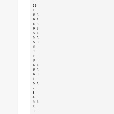
9
10
Ｆ
ＲＡ
ＲＡ
ＲＢ
ＲＢ
ＭＡ
ＭＡ
ＭＢ
Ｅ
Ｔ
Ｆ
Ｆ
ＲＡ
ＲＡ
ＲＢ
1
ＭＡ
2
3
4
ＭＢ
Ｅ
Ｔ