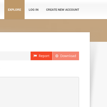
EXPLORE
LOG IN
CREATE NEW ACCOUNT
Report
Download
ド