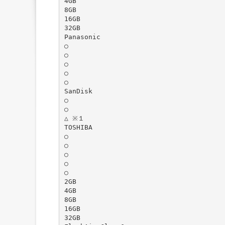
4GB
8GB
16GB
32GB
Panasonic
○
○
○
○
○
SanDisk
○
○
△ ※１
TOSHIBA
○
○
○
○
○
2GB
4GB
8GB
16GB
32GB