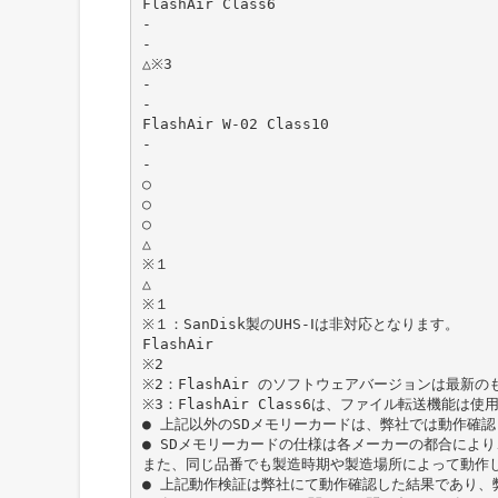
FlashAir Class6
-
-
△※3
-
-
FlashAir W-02 Class10
-
-
○
○
○
△
※１
△
※１
※１：SanDisk製のUHS-Ⅰは非対応となります。
FlashAir
※2
※2：FlashAir のソフトウェアバージョンは最新
※3：FlashAir Class6は、ファイル転送機能は
● 上記以外のSDメモリーカードは、弊社では動作確
● SDメモリーカードの仕様は各メーカーの都合によ
また、同じ品番でも製造時期や製造場所によって動作
● 上記動作検証は弊社にて動作確認した結果であり、