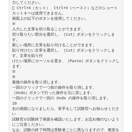
力してください。
 Ctrl+X（カット）、Ctrl+V（ペースト）などのショート
カットキーは使用できません。
画面上の以下のボタンを使用してください。
④
入力した文章を切り取ることができます。
切り取りたい部分を選択し、［Cut］ボタンをクリックしま
す。
新しい場所に文章を貼り付けることができます。
貼り付けたい文章を選択し、［Cut］ボタンをクリックしま
す。文章を貼り付
けたい場所にカーソルを置き、［Paste］ボタンをクリックし
ます。
⑤
⑥
最後の操作を取り消します。
一回のクリックで一つ前の操作を取り消します。
［Undo］ボタンで行った操作を元に戻します。
一回のクリックで一回の Undo の操作を取り消します。
10
右の画面になりましたら、挙手をして試験官へお知らせくださ
い
試験官が試験終了画面を確認いたします。お忘れ物のないよう
にご注意ください。
なお、試験の終了時間は受験者ごとに異なりますので、教室を