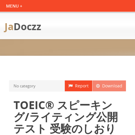
Ja
Doczz
Report
Download
No category
TOEIC® スピーキン
グ/ライティング公開
テスト 受験のしおり