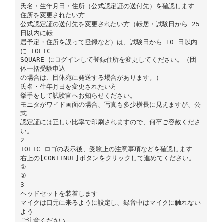
氏名・生年月日・住所（公式認定証の送付先）を確認します
住所を変更されたい方
公式認定証の送付先を変更されたい方（転居・試験日から 25
日以内に転
居予定・住所を誤って登録など）は、試験日から 10 日以内
に TOEIC
SQUARE にログインして登録住所を変更してください。（団
体一括受験申込
の場合は、団体宛に発送する場合があります。）
氏名・生年月日を変更されたい方
挙手をして試験官へお知らせください。
モニタがワイド画面の場合、写真も多少横長に見えますが、公
式
認定証には正しい比率で印刷されますので、何卒ご容赦くださ
い。
2
TOEIC ロゴの表示後、受験上の注意事項などを確認します
右上の[CONTINUE]ボタンをクリックして進めてください。
①
②
3
ヘッドセットを装着します
マイクは口元に来るように設定し、録音中はマイクに触れない
よう
ご注意ください。