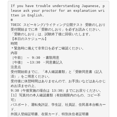
If you have trouble understanding Japanese, p
lease ask your proctor for an explanation wri
tten in English.
®
TOEIC スピーキング/ライティング公開テスト 受験のしおり
受付開始までに本「受験のしおり」を必ずお読みください。
「受験のしおり」は、試験終了後に回収いたします。
【本日のスケジュール】
時間
＊緊急時に備えて非常口を必ずご確認ください。
内容
［午前］ ～ 9:30 ・書類用意
［午後］ ～13:30 ・同意書記入
注意点
受付開始前までに、「本人確認書類」と「受験同意書（記入
済）」をご用意ください。
受付後に休憩時間はありませんので、お手洗いなどはあらかじ
めお済ませの上、
9:30（午後実施の場合は 13:30）までにお戻りください。
[1] 写真付の本人確認書類（有効期限内のもの、コピー不
可）
パスポート、運転免許証、学生証、社員証、住民基本台帳カー
ド、
外国人登録証明書、在留カード、特別永住者証明書