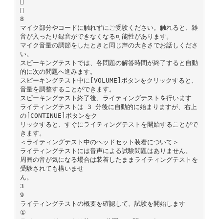


8
マイク部分やコードに触れずにご受験ください。触れると、雑
音が入ったり録音ができなくなる可能性があります。
マイク音量の調節をしたときと同じ声の大きさでお話しくださ
い。
スピーキングテストでは、各問題の解答時間が終了すると自動
的に次の問題へ進みます。
スピーキングテスト中に[VOLUME]ボタンをクリックすると、
音量を調整することができます。
スピーキングテスト終了後、ライティングテストを行います
ライティングテストは 3 分後に自動的に始まりますが、右上
の[CONTINUE]ボタンをク
リックすると、すぐにライティングテストを開始することがで
きます。
＜ライティングテスト中のヘッドセット装着について＞
ライティングテストには音声による試験問題はありません。
周囲の音が気になる場合は装着したままライティングテストを
受験されても構いませ
ん。
3
9
ライティングテストの概要を確認して、試験を開始します
①