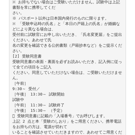
※ お持ちでない場合はご受験いただけません。試験中は上記
書類を常に携帯してくだ
さい。
※ パスポート以外は日本国内発行のものに限ります。
※ 「受験申込時の氏名」と「本日の戸籍上の氏名」が婚姻な
どにより異なる場合は、
受付前に試験官にお申し出いただき、「氏名変更届」をご提出
ください。あわせて氏
名の変更を確認できる公的書類（戸籍抄本など）をご提示くだ
さい。
[2] 受験同意書
受験同意書の表面・裏面を必ずお読みいただき、記入例に従っ
て全ての項目をご記入
ください。同意していただけない場合は、ご受験いただけませ
ん。
［午前］
9:30～ 受付／
［午後］ 13:30～ 試験開始
試験中
［午前］ 11:30～ 試験終了
［午後］ 15:30～ （予定）
 受験同意書に記載の「入場番号」でお呼びします。
上記 2 点と本「受験のしおり」をご用意ください。携帯電話
をお持ちの方は、電源が切れて
いることを確認させていただきますので、あわせてご用意くだ