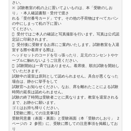
さい。
※ 試験教室の机の上に置いてよいものは、本「受験のしお
り」・本人確認書類・受付で渡さ
れる「受付番号カード」です。その他の手荷物はすべてカバン
の中にしまって机の下に置い
てください。
 受付ではご本人の確認と写真撮影を行います。写真は公式認
定証に印刷されます。
 受付後に受験するお席にご案内いたします。試験教室を入退
室する際や着席する際は、
ヘッドセットのコードを引っ張ったり、足元のコンセントやケ
ーブルに触れないようご注意ください。
 試験開始は一斉ではありません。着席後、順次試験を開始し
ていただきます。
試験中の退室は原則として認められません。具合が悪くなった
場合は、静かに挙手をして
試験官へお知らせください。なお、席を離れたことによる試験
時間の延長は認められません。
試験の終了時間は受験者ごとに異なります。教室を退室される
まで、お静かに願います。
ゴミはお持ち帰りください。
【受験に際しての注意事項】
受験同意書（表面・裏面）と受験画面（本「受験のしおり」 2
ページの 2 参照）に、受験に際しての注意事項を掲載してお
り