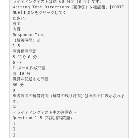
ライティングテストは約 60 分間（8 問）です。
Writing Test Directions（画像①）を確認後、[CONTI
NUE]ボタンをクリックしてく
ださい。
設問
内容
Response Time
（解答時間）※
1-5
写真描写問題
5 問で 8 分
6・7
E メール作成問題
各 10 分
意見を記述する問題
30 分
8
※各設問の解答時間（解答の残り時間）は画面上に表示されま
す。
②
＜ライティングテスト中の注意点＞
Question 1-5（写真描写問題）


