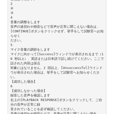
2
④
③
4
音量の調整をします
音声の途切れや雑音などで音声が正常に聞こえない場合は、
[CONTINUE]ボタンをクリックせず、挙手をして試験官へお知
らせく
ださい。
5
マイク音量の調節をします
マイクに向かって[Success]ウィンドウが表示されるまで（1
0 秒以上）、英語または日本語で話し続けてください。ここで
話された内容は採点
対象にはなりません。2 回以上、[Unsuccessful]ウインド
ウが表示された場合は、挙手をして試験官へお知らせくださ
い。
【成功した場合】
6
【成功しなかった場合】
録音した音声を確認します
右上の[PLAYBACK RESPONSE]ボタンをクリックして、ご自
分の音声が正常に録
音されていることを必ず確認してください。
音声の途切れや雑音などで、音声が正常に聞こえない場合