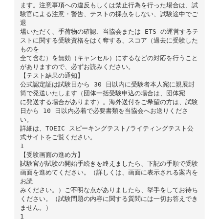
ます。注意事項への違反もしくは禁止行為を行った場合は、試
験官による注意・警告、テストの採点をしない、試験途中でご
退
場いただく、手荷物の確認、当協会または ETS の運営するテ
ストに関する受験資格をはく奪する、スコア（過去に受験した
ものを
全て含む）を無効（キャンセル）にするなどの対応を行うこと
がありますので、必ずお読みください。
【テスト結果の通知】
公式認定証は試験日から 30 日以内に受験者本人宛に親展封
筒で発送いたします（団体一括受験申込の場合は、団体宛
に発送する場合があります）。海外送付をご希望の方は、試験
日から 10 日以内必着で必要書類を当協会へお送りくださ
い。
詳細は、TOEIC スピーキングテスト/ライティングテスト公
式サイトをご覧ください。
1
【受験画面の進め方】
試験官が試験の開始手続きを終えましたら、下記の手順で受験
画面を進めてください。（詳しくは、画面に表示される案内を
お読
みください。）ご不明な点がありましたら、挙手をしてお待ち
ください。（試験問題の内容に関する質問には一切お答えでき
ません。）
1