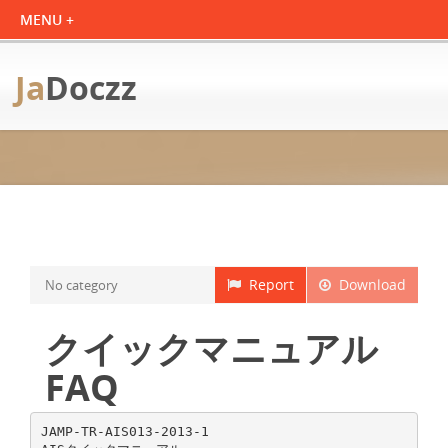
Ja
Doczz
Report
Download
No category
クイックマニュアル
FAQ
JAMP-TR-AIS013-2013-1