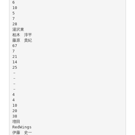
6
10
5
7
28
湯沢東
柏木 淳平
藤原 貴紀
67
7
21
14
25
－
－
－
－
4
4
10
20
38
増田
RedWings
伊藤 史一