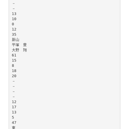
－
－
13
10
0
12
35
新山
平塚 豊
大野 翔
61
15
8
18
20
－
－
－
－
12
17
13
5
47
東