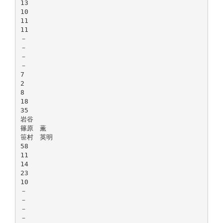
13
10
11
11
－
－
－
－
7
2
8
18
35
岩谷
篠原 薫
笹村 英明
58
11
14
23
10
－
－
－
－