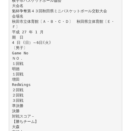
横手市バスケットボール協会
大会名
魁杯争奪第４３回秋田県ミニバスケットボール交歓大会
会場名
秋田市立体育館〔Ａ・Ｂ・Ｃ・Ｄ〕 秋田県立体育館〔Ｅ・
Ｆ〕
平成 27 年 1 月
期 日
4 日 (日）～6日(火)
〔男子〕
Game No
ＮＯ．
１回戦
明徳
１回戦
増田
RedWings
２回戦
２回戦
３回戦
準決勝
決勝
対戦スコア－
【勝ちチーム】
大森