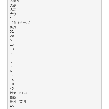
高清水
大森
大森
大森
1
【負けチーム】
審判
51
20
5
13
13
－
－
－
－
6
14
15
10
45
雄物川Kita
齋藤 一
笹村 英明
45