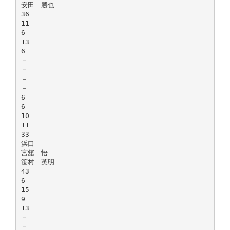
安田 勝也
36
11
6
13
6
－
－
－
－
6
6
10
11
33
浜口
宮舘 悟
笹村 英明
43
6
15
9
13
－
－