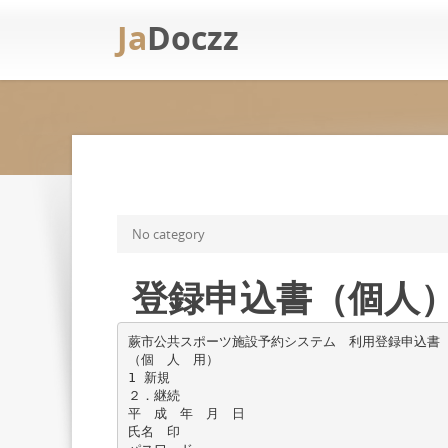
Ja
Doczz
No category
登録申込書（個人） [
蕨市公共スポーツ施設予約システム 利用登録申込書
（個 人 用）
1 新規
２．継続
平 成 年 月 日
氏名 印