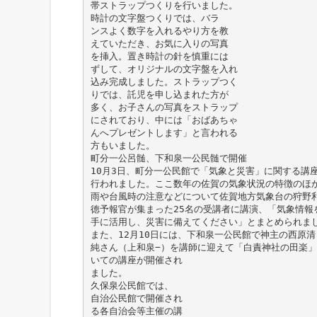
帯ストラップつくりを行いました。
時計の文字盤つくりでは、バラ
ンスよく数字を入れるやり方を教
えていただき、お気に入りの写真
を挿入。置き時計の針を慎重には
ずして、オリジナルの文字盤を入れ
込み完成しました。ストラップつく
りでは、託児を申し込まれた方が
多く、お子さんの写真をストラップ
にされており、中には「おばあちゃ
んへプレゼントします」と言われる
方もいました。
町分一公呂髄、下和泉一公民髄で開催
10月3日、町分一公民館で「気象と災害」に関する講
行われました。ここ数年の佐賀の気象状況の特徴のほ
雨や台風時の注意などについて佐賀地方気象台の狩野
徳予報官が集まった25名の受講者に講演、「気象情報
手に活用し、災害に備えてください」とまとめられま
また、12月10日には、下和泉一公民館で神主の西原清
純さん（上和泉−）を講師に迎えて「白責神社の田楽」
いての講座が開催され
ました。
久保泉公民館では、
自治公民館で開催され
る各自治会等主催の講