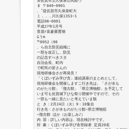
蛍佐賀市立久保泉公民館ウ
＄ 〒849−0901
、’提佐賀市久保泉町大
ミ．．．川久保1353−1
電話98−0001
平成27年1月号
萱眉r富豪重曹瑚
⊆うm
℡0952（98
、ら自主防災組織に
一部を改正し、防災
の記念すべきスタ
自治会長、町内
で町民の皆さんの
現地研修会さが再発見！
「くぼいずみ学び含」連続講座のまとめとして、
現地研修会を開催しますこ行き先は、「さが水も
のがたり館」「徴古館」「県立博物館」を予定して
いま可も佐賀城下ひな祭り開催中ですので、その
一部も一緒に見たいと考えていま観
と き：2月24日（火）9：10集合
行き先：さが水ものがたり館∼県立博物舘
∼徴古館 ほか（お楽しみ♪）
内 容：詳しい内容は、現在検討中です。
対 象：くぼいずみ学び舎登録者 定員20名