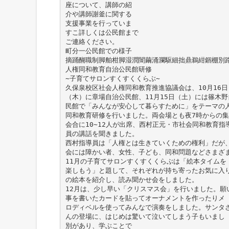
座について、講師の紹
介や講師謝釜に関する
支援事業を行っていま
すこ詳しくは公民館まで
ご連絡ください。
町分一公民館での様子
摘踊醐職制脚舶柑脚湿潤闇繭涌瀾駆細拙鼎鵜紺錮棚別
人権同和教育自治公民館研修
∼子育てサロンすくすくくらぶ∼
久保泉校区社会人権同和教育推進協議会は、10月16日
（木）に章場自治公民館、11月15日（土）には篠木野
民館で「みんなが安心して暮らすために」をテーマの
同和教育研修を行いました。両会場とも夜7時からの集
会合に10∼12人が出席、西村正元・市社会同和教育指
員の講話を聞きました。
西村指導員は「人権とは生きていくための権利」だが
会には障かい者、女性、子ども、同和問題などさまざ
11月の子育てサロンすくすくくらぶは「絵本タイムを
楽しもう」と題して、それぞれが持ち寄ったお気に入
の絵本を紹介し、読み聞かせ会をしました。
12月は、少し早い「クリスマス会」を行いました。願
事を書いたカードを貼ってオーナメントを作ったりメ
ロディベルを使ってみんなで演奏をしました。サンタ
んの登場に、はじめは驚いて泣いてしまう子もいまし
別があり、学ぶことで