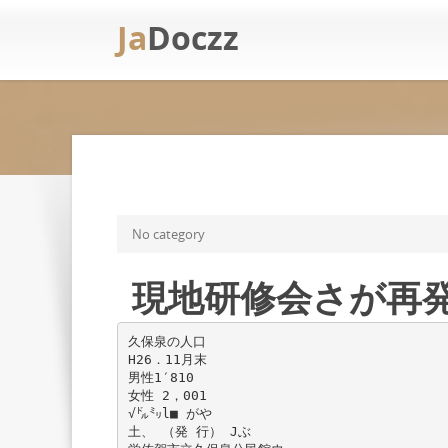
Ja
Doczz
No category
現地研修会さが再
久保泉の人口
H26．11月末
男性1′810
女性 2，001
√㌦㍉l■ がや
土、 （発 行） Jぶ