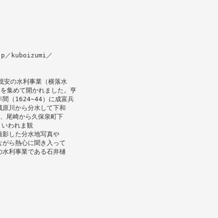
p／kuboizumi／
茂安の水利事業（横落水
人を集めて開かれました。亨
（1624∼44）に成富兵
城原川から分水して下和
原、尾崎から久保泉町下
といわれま観
撮影した分水地写真や
ながら熱心に聞き入って
の水利事業である石井樋