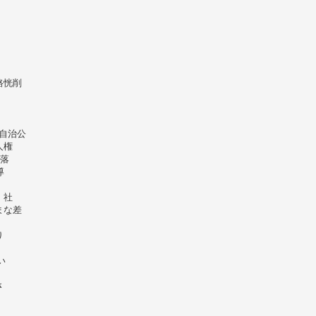
路恍削
自治公
人権
落
導
、社
まな差
り
い
さ