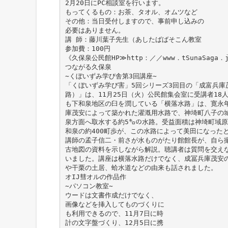
2月20日にPC相談室を行います。
もってくるもの：お茶、タオル、オムツなど
その他：当日受付しますので、事前申し込みの
必要はありません。
講 師：藤川葉子先生（あしたばばそこん教室
参加費：100円
《久保泉公民館HP≫http：／／www．tSunaSaga．j
つながる久保泉
∼くぼいずみ学び舎第3回講座∼
「くぼいずみ学び害」5回シリーズ3回目の「成富兵庫
路）」は、11月25日（火）公民館集会室に受講者18
も下和泉地区の臼を潤している「横落水路」は、寛永年間
庫茂安によって築かれた濯漑用水路で、神埼町八子の
泉方面へ取水する約5㌔の水路。受益面積は神埼町域
和泉の約400町歩が、この水路によって美田になった
講師の孟子信二・前さが水ものがたり館館長が、自ら
古地図の資料を示しながら解説。聴講者は質問を交え
いました。講座は横落水路だけでなく、成冨兵庫茂安
や干栗の土居、蛤水道などの由来も話されました。
オIJ彗オルの作品作
∼パソコン教室∼
ウードは文書作成だけでなく、
画像などを挿入してものづくりに
も利用できるので、11月7日に時
計の文字盤づくり、12月5日に携