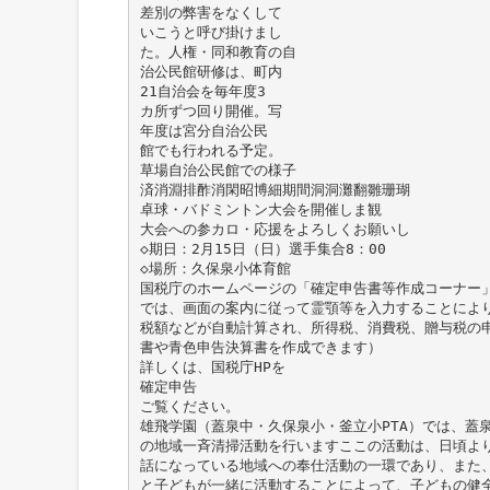
差別の弊害をなくして
いこうと呼び掛けまし
た。人権・同和教育の自
治公民館研修は、町内
21自治会を毎年度3
カ所ずつ回り開催。写
年度は宮分自治公民
館でも行われる予定。
草場自治公民館での様子
済消淵排酢消閑昭博細期間洞洞灘翻雛珊瑚
卓球・バドミントン大会を開催しま観
大会への参カロ・応援をよろしくお願いし
◇期日：2月15日（日）選手集合8：00
◇場所：久保泉小体育館
国税庁のホームページの「確定申告書等作成コーナー
では、画面の案内に従って霊顎等を入力することによ
税額などが自動計算され、所得税、消費税、贈与税の
書や青色申告決算書を作成できます）
詳しくは、国税庁HPを
確定申告
ご覧ください。
雄飛学園（蓋泉中・久保泉小・釜立小PTA）では、蓋
の地域一斉清掃活動を行いますここの活動は、日頃よ
話になっている地域への奉仕活動の一環であり、また
と子どもが一緒に活動することによって、子どもの健