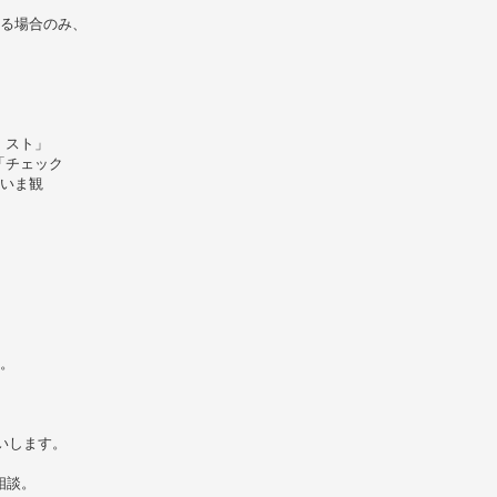
）
ある場合のみ、
」スト」
「チェック
思いま観
。
いします。
相談。