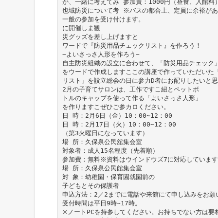
か、一緒に考えてみ 参加責：1000円（昼食、入館料
也域防災について考 ※バスの都合上、定員に余裕が
一般の参加を受け付けます。
に開催しま観
災グッズを差し上げますと
ワードで『防災用品チェックリスト』を作ろう！
∼よいさっさ人形を作ろう∼
自主防災組織の設立に合わせて、「防災用品チェック
をウードで作成しますここの講座で作っていただいた
リスト」を設立総会の日に参力D者にお配りしたいと
2月の子育てサロンは、工作ですこ紐とペットボ
トルのキャップを使って作る「よいさっさ人形」
を作りますこぜひご参カロください。
日 時：2月6日（金）10：00∼12：00
日 時：2月17日（火）10：00∼12：00
（第3火曜日になっています）
場 所：久保泉公民舘集会室
対象者：成人15名程度（先着順）
参加費：無料※資料はウインドウズ7に対応しています
場 所：久保泉公民館集会室
対 象：幼稚園・保育園就園前の
子どもとその保護者
申込方法：2／2までに電話や来館にて申し込みをお願
受付時間は平日9時∼17時。
※ノートPCを持参してください。お持ちでない方は要