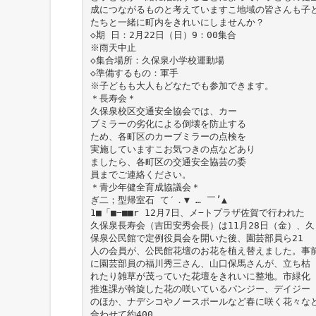
成につながるものと考えていますこ地域の皆さんも子
たちと一緒に町内をきれいにしませんか？
◇期 日：2月22日（日）9：00集合
※雨天中止
◇集合場所：久保泉小学校運動場
◇準備するもの：軍手
※子どもも大人もどなたでも参加できます。
＊長寿会＊
久保泉校区交通安全協会では、カー
ブミラーの劣化による倒壊を防止する
ため、各町区のカーブミラーの点検を
実施していますこお気つきの点などあり
ましたら、各町区の交通安全協芸の委
員までご連絡ください。
＊青少年健全育成協議会＊
ぎ二；型帰室石 て′．▼ … ￣’▲
1■「■−■■r 12月7日、メ−トプラザ佐賀で行われた
久保泉長寿会（吉田安秀会長）は11月28日（金）、久
保泉公民館で定例役員会を開いた後、園芸部員ら21
人の会員が、公民館花壇のお花を植え替えました。事
に園芸部員の福川秀三さん、山口保馬さんが、立ち枯
れたり雑草が茂っていた花壇をきれいに整地。市緑化
推進課が斡旋した花の咲いているパンジー、デイジー
のほか、ナデシコやノースポールなど春に咲く花々な
合わせて約400