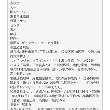
市役所
大手
国1バイパス
東名高速道路
焼津さかな
センター
青木
藤枝
静岡→
薮田東 ザ・グランドティアラ藤枝
市立総合病院
所在地/藤枝市清里2丁目15番1他、販売区画/8区画、交通/JR
西焼津駅より、
しずてつジャストラインバス「五十海大住線」利用約25分
バス停「清里」下車徒歩2分、市街化区域、地目/宅地、用途地
域/第1種低層住居専用地域、建ぺい率/50％、容積率/80％、
高さ制限/10m
地区計画地域、緑化協定区域、北側斜線制限あり、道路斜線制
限あり、街づくり基金/20,000円（1区画あたり）、町内会館
建設基金/50,000円（1区画あたり）
私道負担金なし、道路/4m、開発許可/土地第12-36号（昭和6
1年3月14日）、道路計画/本物件至近の2丁目25-26街区西側
（名称：県道上薮田高田線、幅員16m）
電気/中部電力、
ガス/東海ガス、上水道/藤枝市営水道、下水道/藤枝市公共下