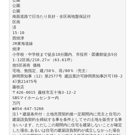
公園
公園
公園
南面道路で日当たり良好・全区画地盤保証付
区画
済
15-10
西焼津
JR東海道線
焼津
小学校・中学校まで徒歩10分圏内、市役所・図書館徒歩5分
1-12区画/210.27㎡（63.61坪）
他5区画有 価格
宅地、無指定、建/50％、容/80％〈売主〉
静岡県知事（12）第2577号 建設業許可静岡県知事許可(特-2
4)第21475号
藤枝店
〒426-0015 藤枝市五十海3-12-2
SBSマイホームセンター内
万円
☎054-647-5266
注)＊建築条件付：土地売買契約後一定期間内に売主と住宅の
建築請負契約を締結する事を条件としてその土地を販売する事
をいいます。ただしこの期間内に住宅を建築しないことが確定
した場合､あるいは住宅の建築請負契約が成立しなかった場合