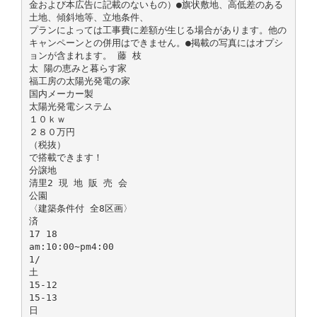
金および本広告に記載のないもの）●旗状敷地、高低差のある
土地、傾斜地等、立地条件、
プランによっては工事費に差額が生じる場合があります。他の
キャンペーンとの併用はできません。●掲載の写真にはオプシ
ョンが含まれます。 藤 枝
太 陽の恵みと暮らす家
福工房の太陽光発電の家
国内メーカー製
太陽光発電システム
１０ｋｗ
２８０万円
（税抜）
で搭載できます！
分譲地
清里2 現 地 販 売 会
公園
〈建築条件付 全8区画〉
済
17 18
am:10:00∼pm4:00
1/
土
15-12
15-13
日