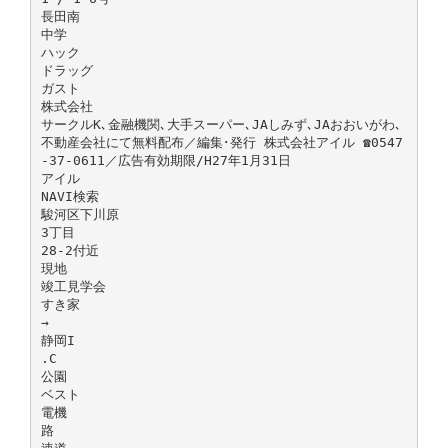
長田南
中学
ハック
ドラッグ
ガスト
株式会社
サークルK､金融機関､大手スーパー､JAしみず､JAおおいがわ､
不動産会社にて無料配布／編集･発行 株式会社アイル ☎0547
-37-0611／広告有効期限/H27年1月31日
アイル
NAVI検索
駿河区下川原
3丁目
28-2付近
現地
竣工見学会
すき家
→
静岡I
.C
公園
ベスト
電機
路