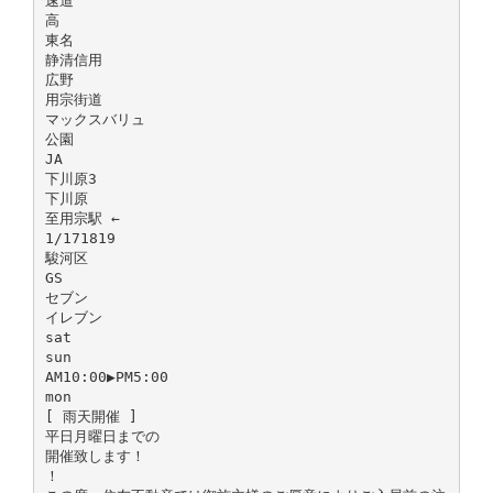
速道
高
東名
静清信用
広野
用宗街道
マックスバリュ
公園
JA
下川原3
下川原
至用宗駅 ←
1/171819
駿河区
GS
セブン
イレブン
sat
sun
AM10:00▶PM5:00
mon
[ 雨天開催 ]
平日月曜日までの
開催致します！
！