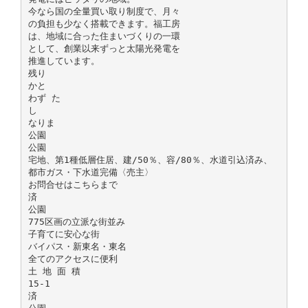
今なら国の全量買い取り制度で、月々
の負担も少なく搭載できます。福工房
は、地域に合った住まいづくりの一環
として、創業以来ずっと太陽光発電を
推進しています。
残り
かと
わず た
し
なりま
公園
公園
宅地、第1種低層住居、建/50％、容/80％、水道引込済み、
都市ガス・下水道完備〈売主〉
お問合せはこちらまで
済
公園
775区画の立派な街並み
子育てに安心な街
バイパス・新東名・東名
全てのアクセスに便利
土 地 面 積
15-1
済