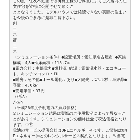
この度、住友不動産では御施主様のご厚意によりご入居前の注
文住宅を皆様に公開させて頂くこ
ととなりました。モデルハウスでは確認できない実際の住まい
を今後のご参考に是非ご覧下さい。
創
エ
ネ
蓄
エ
ネ
〈シミュレーション条件〉●設置場所：愛知県名古屋市 ●家族
構成：4人●延床面積：115.7㎡
●電力会社：中部電力●燃料源 給湯：電気温水器・エコキュー
ト、キッチンコンロ：IH
●暖房：その他●オール電化：あり●太陽光 パネル材：単結晶●
容量：4.0kW
●売電単価：37円
（税込）
/kWh
（平成26年度余剰電力の買取価格）
※シミュレーション結果は実際のご使用状況によって異なるこ
とがあります。シミュレーションの価格は全て税込価格となり
ます。※蓄
電池のサービス提供会社はONEエネルギー㈱です。ご契約はON
Eエネルギー㈱とのレンタルサービス契約となります。※蓄電