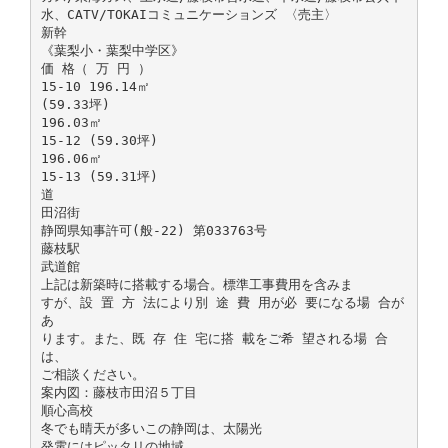
水、CATV/TOKAIコミュニケーションズ 〈売主〉
新幹
《葉梨小・葉梨中学区》
価 格（ 万 円 ）
15-10 196.14㎡
(59.33坪)
196.03㎡
15-12 (59.30坪)
196.06㎡
15-13 (59.31坪)
道
田沼街
静岡県知事許可(般-22) 第033763号
藤枝駅
武道館
上記は新築時に搭載する場合。標準工事費用を含みま
すが、設 置 方 法により別 途 費 用が必 要になる場 合が
あ
ります。また、既 存 住 宅に搭 載をご希 望される場 合
は、
ご相談ください。
案内図：藤枝市田沼５丁目
順心高校
冬でも晴天が多いこの静岡は、太陽光
発電にはピッタリの地域。