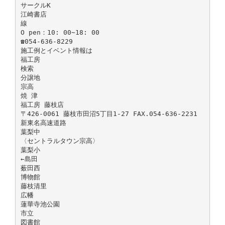
サークルK
江崎書店
線
O pen：10: 00∼18: 00
☎054-636-8229
施工例とイベント情報は
福工房
検索
分譲地
宗高
焼 津
福工房 藤枝店
〒426-0061 藤枝市田沼5丁目1-27 FAX.054-636-2231
新東名高速道路
葉梨中
〈セントラルタウン宗高〉
葉梨小
←島田
薮田西
博物館
藤枝清里
広幡
蓮華寺池公園
市立
図書館