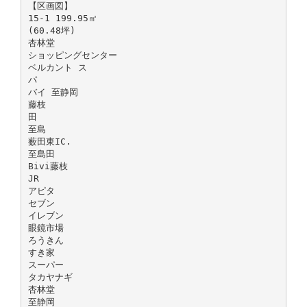
【区画図】
15-1 199.95㎡
(60.48坪)
杏林堂
ショッピングセンター
ベルカント ス
パ
バイ 至静岡
藤枝
田
至島
薮田東IC.
至島田
Bivi藤枝
JR
アピタ
セブン
イレブン
眼鏡市場
ろうきん
すき家
スーパー
タカヤナギ
杏林堂
至静岡