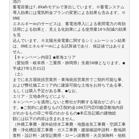
池の
蓄電容量は7.8kWhモデルで算出しています。※蓄電システム
導入効果には電気料金プランの変更による効果も含みます。※
ONE
エネルギー㈱のサービスは、蓄電池導入による夜間電力の有効
活用による効果と、見える化効果による使用量10％削減の効果
を見
込んでいます。※太陽光発電量に関するシミュレーション結果
は、ONEエネルギー㈱による試算値であり、保証値ではありま
せん。
【キャンペーン内容】●東海エリア
（愛知県・岐阜県・三重県・静岡県）先着50棟となります。●
平成27年1月31日
（土）
までに名古屋統括営業所・東海統括営業所でご契約可能な事、
および弊社施工エリア内に建築可能な土地をお持ちである事、
もしくは購入予定がある事。●なお、
エリア・立地条件などにより、
キャンペーンを適用しないと弊社が判断する場合がございま
す。●ご契約に必要なもの①契約金100万円②印鑑③敷地内容
がわかるもの④ご年収のわかるもの●本広告記載の建物総
額には以下の内容は含まれません。
（外構工事費・屋外給排水工事費・地盤改良工事費・空調工事
費・浄化槽設置工事費・ガス工事費・建築確認申請料・敷地調
査料・設計料・諸登記費用・ローン諸費用・火災保険料・他税