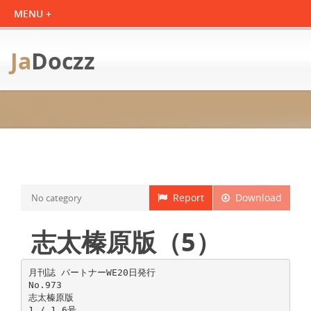
Ja
Doczz
Report
Download
No category
志太榛原版（5）
月刊誌 パートナーWE20日発行
No.973
志太榛原版
1 / 1 6号