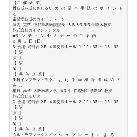
【共 催 企 業】
骨造成を成功させるた め の 基 本 手 技 の ポ イ ン ト
と
歯槽堤造成のガイドラ イ ン
堀内 克啓 中谷歯科医院院長 大阪大学歯学部臨床教授
株式会社カイマンデンタル
●ラ ン チ ョ ン セ ミ ナ ー の ご 案 内
2 月 1 日（日）
B 会場 時計台２F 国際交流ホール 1 12：35 ∼ 13：35
【 講
演 】
【 講
師 】
【 共 催 企 業】
歯科インプラント治療に お け る 歯 槽 骨 造 成 術 の
進 歩
植野 高章 大阪医科大学 医学部 口腔外科学教室 教授
株式会社モリタ
C 会場 時計台２F 国際交流ホール 2 12：35 ∼ 13：35
【 講
演 】
【 講
師 】
【 共 催 企 業】
ウルトラフレックスメッ シ ュ プ レ ー ト に よ る