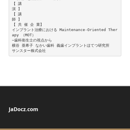
【 講
演 】
【 講
師 】
【 共 催 企 業】
インプラント治療における Maintenance-Oriented Ther
apy （MOT）
∼歯科衛生士の視点から
横谷 亜希子 なかい歯科 義歯インプラントほてつ研究所
JaDocz.com