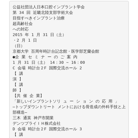
公益社団法人日本口腔インプラント学会
第 34 回 近畿北陸支部学術大会
目指すべきインプラント治療
超高齢社会
への対応
2015 年 1 月 31 日（土）
・2 月 1 日
（日）
京都大学 百周年時計台記念館・医学部芝蘭会館
●企 業 セ ミ ナ ー の ご 案 内
1 月 31 日（土） 14：30 ∼ 16：00
C 会場 時計台２F 国際交流ホール 2
【 講
演 】
【 講
師 】
【共 催 企 業】
「新しいインプラントソリ ュ ー シ ョ ン の 応 用 」
―トップダウントリート メントにおける骨造成の外科手技と上
部構造―
三木 通英 神戸市開業
デンツプライＩＨ株式会社
D 会場 時計台２F 国際交流ホール 3
【 講