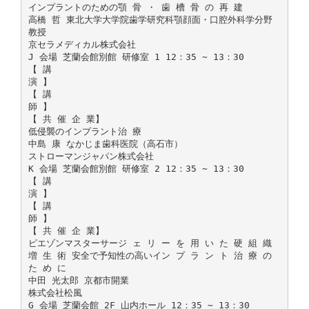
インプラントのための顎 骨 ・ 歯 槽 骨 の 再 建
高橋 哲 東北大学大学院歯学研究科顎顔面・口腔外科学分野
教授
京セラメディカル株式会社
J 会場 芝蘭会館別館 研修室 1 12：35 ∼ 13：30
【 講
演 】
【 講
師 】
【 共 催 企 業】
低侵襲のインプラント治 療
中島 康 なかじま歯科医院（高石市）
ストローマンジャパン株式会社
K 会場 芝蘭会館別館 研修室 2 12：35 ∼ 13：30
【 講
演 】
【 講
師 】
【 共 催 企 業】
ピエゾンマスターサージ ェ リ ー を 用 い た 硬 組 織
増 生 術 安全で予知性の高いイン プ ラ ン ト 治 療 の
た め に
中田 光太郎 京都市開業
株式会社松風
G 会場 芝蘭会館 2F 山内ホール 12：35 ∼ 13：30