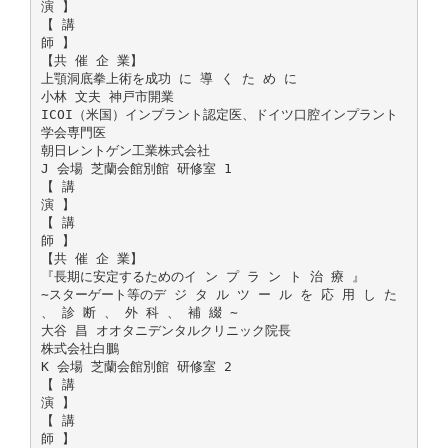
演 】
【 講
師 】
【共 催 企 業】
上顎洞底拳上術を成功 に 導 く た め に
小林 文夫 神戸市開業
ICOI（米国）インプラント認定医、ドイツ口腔インプラント
学会専門医
朝日レントゲン工業株式会社
J 会場 芝蘭会館別館 研修室 1
【 講
演 】
【 講
師 】
【共 催 企 業】
『長期に安定するためのイ ン プ ラ ン ト 治 療 』
∼スターゲート等のデ ジ タ ル ツ ー ル を 応 用 し た
、 診 断 、 外 科 、 補 綴 ∼
大谷 昌 オオタニデンタルクリニック院長
株式会社白鵬
K 会場 芝蘭会館別館 研修室 2
【 講
演 】
【 講
師 】