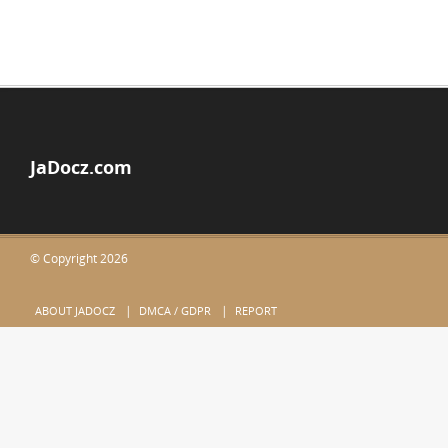
JaDocz.com
© Copyright 2026
ABOUT JADOCZ
DMCA / GDPR
REPORT