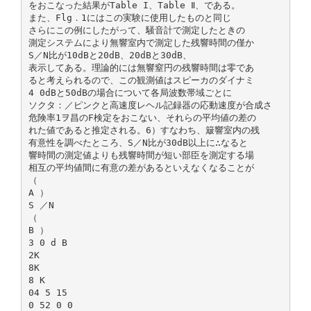
をおこなった結果がTable I、Table Ⅱ、である。
また、Flg．1にはこの実験に使用したものと同じ
さらにこの例にしたがって、騒音計で測定したときの
測定システムにより無響室内で測定した残響時間の僅か
S／N比が10dBと20dB、20dBと30dB、
表示してある。理論的には無響窒円の残響時間は零であ
ると考えられるので、この観測値はスピーカのダイナミ
4 0dBと50dBの場合について各局波数帯域ごとに
ソクタ：／ピンクと高速度レヘル記録器の応動速度が合成さ
危険率1ヲ昌のF検定をおこない、それらの平均値の差の
れた値であると推定される。6）すなわち、簸響室内の残
有意性を調べたところ、S／N比が30dB以上に∴なると
響時間の測定値よりも残響時間が短い部臣を測定する場
相互の平均値間に有意の差があるといえなくなることが
（
A ）
S ／N
（
B ）
3 0 d B
2K
8K
8 K
04 5 15
0 52 0 0