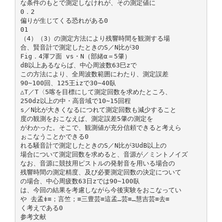
な条件のもとで測定しなけれが、その測定値に
0．2
偏りが生じてくる恐れがある0
01
（4）（3）の測定方法により残響時間を観測する場
合、賢音計で測定したときのS／N比が30
Fig．4渾フ面 vs・N（部緒α＝5肇）
dB以上あるならば、中心周波数63巳zで
この方法により、全周波数範囲にわたり、測定誤差
90∼100回、125王izで30∼40臥
△T／T〈5喀を目標にして測定回数を求めたところ、
250dz以上の中・高音域で10∼15回程
s／N比が大きくなるにつれて測定回数も減少すること
度の観測をおこなえば、測定誤差5肇の測定を
がわかった。そこで、観測値が充分信頼できると考えら
ぉこなうことかできる0
れる騒音計で測定したときのS／N比が3UdB以上の
場合について測定回数を求めると、音源が／ミントノイズ
なお、音源に競技用ピストルの発射音を用いる場合の
残響時間の測定精度、及び必要測定回数の決定について
の場合、中心周疲数63日zでは90∼100臥
は、今回の結果を考慮しながら今後実験をおこなってい
や 去孟‡≡；言竺；≡三豊芸≡這孟…芸≡…慧吉芸≡去≡
く考えである0
参考文献