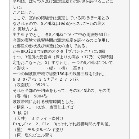
平均値、ばらつき及び測定誤差との関係を調べることに
した。
ことにした。
ここで、室内の陪騒音は測定している間ほぼ一定とみ
なされるので、S／N比は10dBからスtご−カの最大
2 実験方ノ去
出力※までとし、各S／N比について中心周波数63且z
今回の実験で残響時間の測定精度を調べるのに使用し
た部星の形状及び構造は次の通りである。
から8KJizまで8偶のオクタ【プバントごとに50回
すつ、3個所の受音点（床よりの高さユ37乃）で同時測
定をおこなった。5）すなわち、一つのS／N比について、
＜形状＞・‥‥・（縦）（横）（高さ）
一つの周波数帯域で総数150本の残響曲線を記録し、
6 3 07乃×3 3 5ナ乃× 2 7 5†花
（表面積） 9529㌦
それら全部の平均値をもって、そのS／N比の、その周
（容 積） 5804㌦
波数帯域における残響時間とした。
＜構造＞…− RC造、表面仕上げば
3 検 討
（天井） ミクライト吹付け
FigふFig．2、Flg．3はそれぞれ残響時間の平均値、
（壁） モルタルペンキ塗り
（床）塩化ビニル蛮り