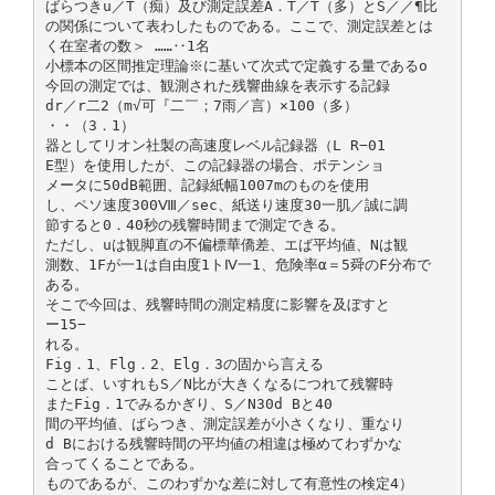
ばらつきu／T（痴）及び測定誤差A．T／T（多）とS／／¶比
の関係について表わしたものである。ここで、測定誤差とは
く在室者の数＞ ……‥1名
小標本の区間推定理論※に基いて次式で定義する量であるo
今回の測定では、観測された残響曲線を表示する記録
dr／r二2（m√可『二￣；7雨／言）×100（多）
・・（3．1）
器としてリオン社製の高速度レベル記録器（L R−01
E型）を使用したが、この記録器の場合、ポテンショ
メータに50dB範囲、記録紙幅1007mのものを使用
し、ペソ速度300Ⅷ／sec、紙送り速度30一肌／誠に調
節すると0．40秒の残響時間まで測定できる。
ただし、uは観脚直の不偏標華僑差、エば平均値、Nは観
測数、1Fが一1は自由度1トⅣ一1、危険率α＝5舜のF分布で
ある。
そこで今回は、残響時間の測定精度に影響を及ぼすと
ー15−
れる。
Fig．1、Flg．2、Elg．3の固から言える
ことば、いすれもS／N比が大きくなるにつれて残響時
またFig．1でみるかぎり、S／N30d Bと40
間の平均値、ばらつき、測定誤差が小さくなり、重なり
d Bにおける残響時間の平均値の相違は極めてわずかな
合ってくることである。
ものであるが、このわずかな差に対して有意性の検定4）