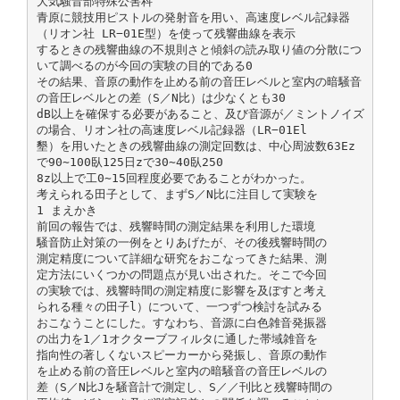
大気騒音部特殊公害科
青原に競技用ピストルの発射音を用い、高速度レベル記録器
（リオン社 LR−01E型）を使って残響曲線を表示
するときの残響曲線の不規則さと傾斜の読み取り値の分散につ
いて調べるのが今回の実験の目的である0
その結果、音原の動作を止める前の音圧レベルと室内の暗騒音
の音圧レベルとの差（S／N比）は少なくとも30
dB以上を確保する必要があること、及び音源が／ミントノイズ
の場合、リオン社の高速度レベル記録器（LR−01El
墾）を用いたときの残響曲線の測定回数は、中心周波数63Ez
で90∼100臥125日zで30∼40臥250
8z以上で工0∼15回程度必要であることがわかった。
考えられる田子として、まずS／N比に注目して実験を
1 まえかき
前回の報告では、残響時間の測定結果を利用した環境
騒音防止対策の一例をとりあげたが、その後残響時間の
測定精度について詳細な研究をおこなってきた結果、測
定方法にいくつかの問題点が見い出された。そこで今回
の実験では、残響時間の測定精度に影響を及ぼすと考え
られる種々の田子l）について、一つずつ検討を試みる
おこなうことにした。すなわち、音源に白色雑音発振器
の出力を1／1オクターブフィルタに通した帯域雑音を
指向性の著しくないスピーカーから発振し、音原の動作
を止める前の音圧レベルと室内の暗騒音の音圧レベルの
差（S／N比Jを騒音計で測定し、S／／刊比と残響時間の