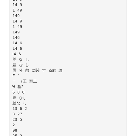
14 9
1 49
149
14 9
1 49
149
146
14 6
14 6
Ⅰ4 6
差 な し
差 な し
母 分 散 に関 す る結 論
F ′
＝ （王 室二
W 塑2
5 0 0
差 なし
差な し
13 6 2
3 27
23 5
2．
99
35 2