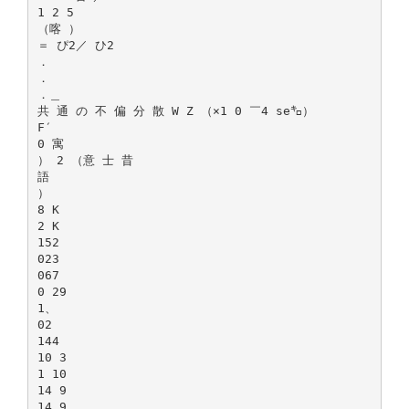
1 2 5
（喀 ）
＝ ぴ2／ ひ2
．
．
．＿
共 通 の 不 偏 分 散 W Z （×1 0 ￣4 se㌔）
F′
0 寓
） 2 （意 士 昔
語
）
8 K
2 K
152
023
067
0 29
1、
02
144
10 3
1 10
14 9
14 9