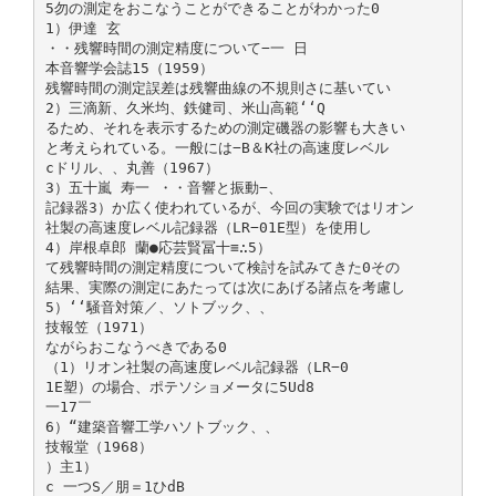
5勿の測定をおこなうことができることがわかった0
1）伊達 玄
・・残響時間の測定精度について−一 日
本音響学会誌15（1959）
残響時間の測定誤差は残響曲線の不規則さに基いてい
2）三滴新、久米均、鉄健司、米山高範‘‘Q
るため、それを表示するための測定磯器の影響も大きい
と考えられている。一般には−B＆K社の高速度レベル
cドリル、、丸善（1967）
3）五十嵐 寿一 ・・音響と振動−、
記録器3）か広く使われているが、今回の実験ではリオン
社製の高速度レベル記録器（LR−01E型）を使用し
4）岸根卓郎 蘭●応芸賢冨十≡∴5）
て残響時間の測定精度について検討を試みてきた0その
結果、実際の測定にあたっては次にあげる諸点を考慮し
5）‘‘騒音対策／、ソトブック、、
技報笠（1971）
ながらおこなうべきである0
（1）リオン社製の高速度レベル記録器（LR−0
1E塑）の場合、ポテソショメータに5Ud8
一17￣
6）“建築音響工学ハソトブック、、
技報堂（1968）
）主1）
c 一つS／朋＝1ひdB