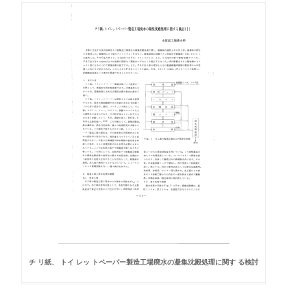
チ リ紙、 トイ レッ トペーパー製造工場廃水の凝集沈殿処理に関す る検討