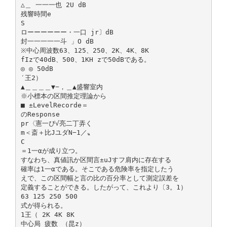
△＿ 一一一也 2U dB
残響時間e
S
ローーーーーー・一口 jr〕dB
封一一一一一斗 」O dB
※中心周波数63、125、250、2K、4K、8K
fIzで40dB、500、1KH zで50dBである。
◎ ◎ 50dB
′王2）
▲＿＿＿＿▼−，＿▲盛響室内
※小標本の区間推定理論から
■ ±LevelRecorde＝
のResponse
pr〈憲一ぴ√亮二丁弄く
m＜斎＋比JユダN−1／〟
C
＝1一αが成り立つ。
すなわち、真値訊か区間言±uJすフ肩内に存在する
確率は1一αである。そこである危険率を指定したう
えで、この区間幅と言の比の百分率として測定誤差を
定義することができる。したがって、これより〔3。1）
63 125 250 500
式が得られる。
1王（ 2K 4K 8K
中心局 疲数 （昆z）