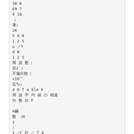
38 6
69 7
4 16
（
肇）
2K
5 0 0
1 2 5
u ／T
d B
1 2 5
周 波 数（
且z ）
不偏分散（
×10￣
忘㌔）
4 0 T a ble Ⅱ
周 波 平 均 値 の 相違
分 散 比 F
・
≡繭
数 （H
z
）
1 −T 召 ／ T A