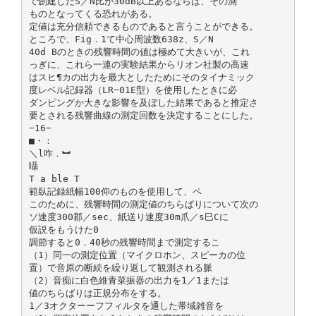
で創建したS／N比が30dB以上あるならば、その測
ものとなってくる恐れがある。
定値は充分信頼できるものであると言うことができる。
ところで、Fig．1て中心周波数638z、S／N
40d Bのときの残響時間の値は極めて大きいが、これ
っぎに、これら一連の実験結果からリオン社製の高速
はスヒ¶カの出力を最大としたためにそのタイナミック
度レベル記録器（LR−01E型）を使用したときに必
ダンピングか大きな影響を及ぼした結果であると推定さ
要とされる残響曲線の測定回数を決定することにした。
−16−
■・：
＼l咋．︼
囁
T a ble T
範臥記録紙幅100仰のものを使用して、ペ
このために、残響時間の測定値のちらばりについて次の
ソ速度300郡／sec、紙送り速度30m爪／s巳Cに
仮説をもうけた0
調節すると0．40秒の残響時間まで測定するこ
（1）同一の測定位置（マイクロホン、スピーカの位
置）で音原の断続を繰り返して観測される脈
（2）音痴に白色維青菜振器の出力を1／1または
値のちらばりは正規分布をする。
1／3オクターーフフィルタを通した帯域雑音を