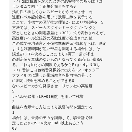
（2）測定位置をかえたときの残響時間のちらばりは
ランダムで同じく正規分布※をする0
指向性の著しくないスピーカから発振させ、高
速度レベル記録器を用いて残響曲線を表示する
ここで、小標本の区間推定理論2）により危険率α＝5
方法では、スピーカのダイナミックタソピンクと
肇としたときの測定誤差は（301）式で表わされるが、
高速度レベル記録器の応動速度が合成された値
この式で平均値言と不偏標準偏差uが既知ならば、測定
よりも残響時間が短い部星を測定する場合には、そ
誤差△T／Tを決めることによりJ再丁：肩が求ま
の測定値が意味のないものとなってくる恐れが奉る0
る。これはNだけの関数であるからFig・4より直ち
（3）音掛こ白色雑音発振器の出力を1／1オクタ￣
フフィルタに通した帯域雑音を指向性の著しく
に測定回数Nを求めることができる0
ないスピーカから発振させ、リオン社の高速度
5
レベル記録器（LR−01E型）を用いて残響
2
曲線を表示する方法により残警時間を測定する
1
場合には、音源の出力を調節して、騒音計で測
定したときのS／N比が30dB以上あるよう
03