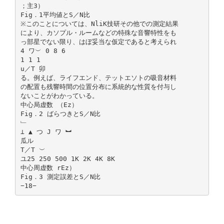
；主3）
Fig．1平均値とS／N比
※このことについては、NliK技研その他での測定結果
により、カソプル・ルームなどの特殊な音響特性をも
っ部星でない限り、はぼ妥当な仮定であると考えられ
4 ワ︶ 0 8 6
1 1 1
u／T 卯
る。例えば、ライフエンド、テットエソトの吸音材料
の配置も残響時間の位置分布に系統的な性質を付与し
ないことがわかっている。
中心局虚数 （Ez）
Fig．2 ばらつきとS／N比
﹂
⊥ ▲ つ J ワ ︼
瓜ル
T／T ︶
ユ25 250 500 1K 2K 4K 8K
中心周虚数 rEz）
Fig．3 測定誤差とS／N比