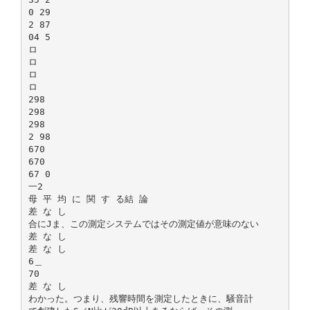
0 29
2 87
04 5
ロ
ロ
ロ
ロ
298
298
298
2 98
670
670
67 0
一2
母 平 均 に 関 す る結 論
差 な し
合にJま、この測定システムではその測定値が意味のない
差 な し
差 な し
6＿
70
差 な し
わかった。つまり、残響時間を測定したときに、騒音計