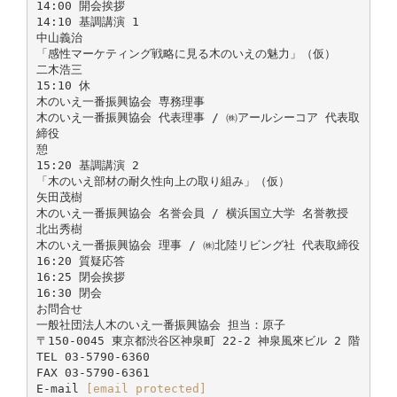
14:00 開会挨拶
14:10 基調講演 1
中山義治
「感性マーケティング戦略に見る木のいえの魅力」（仮）
二木浩三
15:10 休
木のいえ一番振興協会 専務理事
木のいえ一番振興協会 代表理事 / ㈱アールシーコア 代表取
締役
憩
15:20 基調講演 2
「木のいえ部材の耐久性向上の取り組み」（仮）
矢田茂樹
木のいえ一番振興協会 名誉会員 / 横浜国立大学 名誉教授
北出秀樹
木のいえ一番振興協会 理事 / ㈱北陸リビング社 代表取締役
16:20 質疑応答
16:25 閉会挨拶
16:30 閉会
お問合せ
一般社団法人木のいえ一番振興協会 担当：原子
〒150-0045 東京都渋谷区神泉町 22-2 神泉風來ビル 2 階
TEL 03-5790-6360
FAX 03-5790-6361
E-mail
[email protected]