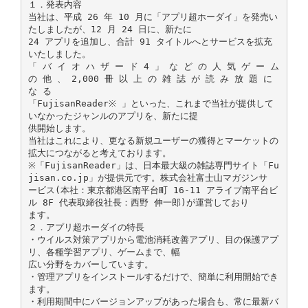
１．発表内容
当社は、平成 26 年 10 月に「アプリ超ホーダイ」を発売い
たしましたが、12 月 24 日に、新たに
24 アプリを追加し、合計 91 タイトルへとサービスを拡充
いたしました。
「 バ イ オ ハ ザ ー ド 4 」 な ど の 人 気 ゲ ー ム
の 他 、 2,000 冊 以 上 の 雑 誌 が 読 み 放 題 に
な る
「FujisanReader※ 」といった、これまで当社が提供して
いなかったジャンルのアプリを、新たに提
供開始します。
当社はこれにより、更なる新規ユーザーの獲得とマーケットの
拡大につながると考えております。
※「FujisanReader」は、日本最大級の雑誌専門サイト「Fu
jisan.co.jp」が提供元です。株式会社富士山マガジンサ
ービス(本社：東京都港区南平台町 16-11 アライブ南平台ビ
ル 8F 代表取締役社長：西野 伸一郎)が運営しており
ます。
２．アプリ超ホーダイの特長
・ウイルス対策アプリから電池消耗改善アプリ、目の保護アプ
リ、各種学習アプリ、ゲームまで、幅
広い分野をカバーしています。
・管理アプリをインストールするだけで、簡単に利用開始でき
ます。
・利用期間中にバージョンアップがあった場合も、常に最新バ