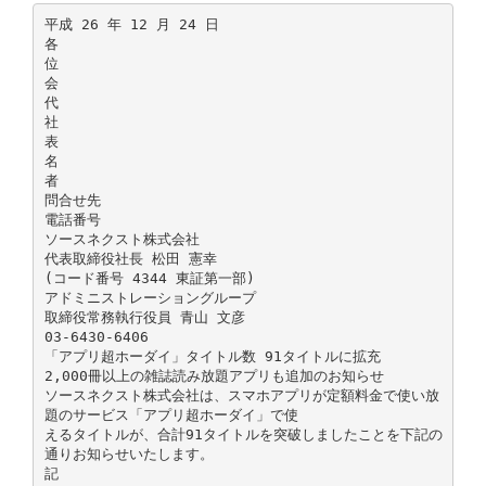
平成 26 年 12 月 24 日
各
位
会
代
社
表
名
者
問合せ先
電話番号
ソースネクスト株式会社
代表取締役社長 松田 憲幸
(コード番号 4344 東証第一部)
アドミニストレーショングループ
取締役常務執行役員 青山 文彦
03-6430-6406
「アプリ超ホーダイ」タイトル数 91タイトルに拡充
2,000冊以上の雑誌読み放題アプリも追加のお知らせ
ソースネクスト株式会社は、スマホアプリが定額料金で使い放
題のサービス「アプリ超ホーダイ」で使
えるタイトルが、合計91タイトルを突破しましたことを下記の
通りお知らせいたします。
記