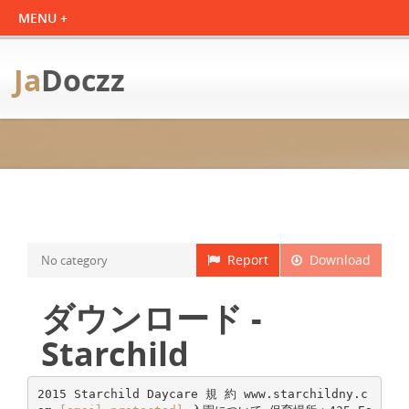
Ja
Doczz
Report
Download
No category
ダウンロード -
Starchild
2015 Starchild Daycare 規 約 www.starchildny.c