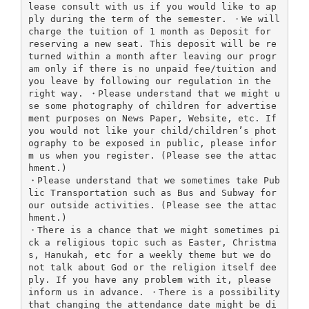
lease consult with us if you would like to ap
ply during the term of the semester. ・We will
charge the tuition of 1 month as Deposit for
reserving a new seat. This deposit will be re
turned within a month after leaving our progr
am only if there is no unpaid fee/tuition and
you leave by following our regulation in the
right way. ・Please understand that we might u
se some photography of children for advertise
ment purposes on News Paper, Website, etc. If
you would not like your child/children’s phot
ography to be exposed in public, please infor
m us when you register. (Please see the attac
hment.)
・Please understand that we sometimes take Pub
lic Transportation such as Bus and Subway for
our outside activities. (Please see the attac
hment.)
・There is a chance that we might sometimes pi
ck a religious topic such as Easter, Christma
s, Hanukah, etc for a weekly theme but we do
not talk about God or the religion itself dee
ply. If you have any problem with it, please
inform us in advance. ・There is a possibility
that changing the attendance date might be di