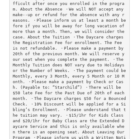
fficult after once you enrolled in the progra
m. About the Absence ・We will NOT accept any
make-­‐up or refund for the absence with any r
easons. ・Please inform us at least a month be
fore if you will be away for long vacation of
more than a month. Then, we will consider the
case. About the Tuition ・The Daycare charges
the Registration Fee for enrollment. The Fee
is not refundable. ・Please make a payment by
20th of the previous month. We will reserve y
our seat when you complete the payment. ・The
Monthly Tuition does NOT vary due to Holidays
or the Number of Weeks. ・The payment could be
Monthly, every 3 Month, every 5 Month or 10 M
onth. ・Please make a payment by Check or Cas
h. (Payable to: “Starchild”) ・There will be
$50 late Fee for the Past Due of 20th of each
month. ・The Daycare charges $50 for a Bounced
Check. ・10% Discount will be applied for a Si
bling’s Enrollment. ・Please understand that t
he tuition may vary. ・$15/1hr for Kids Class
and $20/1hr for Baby Class are the Extended D
aycare Service and this is only available whe
n there is an opening seat. About Leaving Our
Program ・Please inform us with a Written Noti