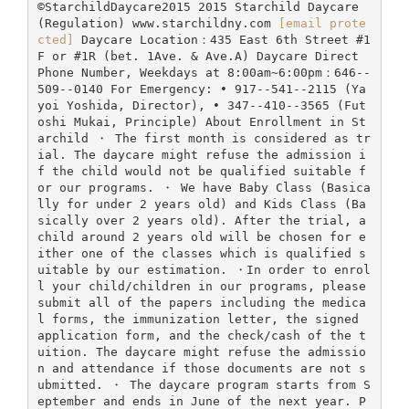
©StarchildDaycare2015 2015 Starchild Daycare
(Regulation) www.starchildny.com
[email prote
cted]
Daycare Location：435 East 6th Street #1
F or #1R (bet. 1Ave. & Ave.A) Daycare Direct
Phone Number, Weekdays at 8:00am~6:00pm：646-­‐
509-­‐0140 For Emergency: • 917-­‐541-­‐2115 (Ya
yoi Yoshida, Director), • 347-­‐410-­‐3565 (Fut
oshi Mukai, Principle) About Enrollment in St
archild ・ The first month is considered as tr
ial. The daycare might refuse the admission i
f the child would not be qualified suitable f
or our programs. ・ We have Baby Class (Basica
lly for under 2 years old) and Kids Class (Ba
sically over 2 years old). After the trial, a
child around 2 years old will be chosen for e
ither one of the classes which is qualified s
uitable by our estimation. ・In order to enrol
l your child/children in our programs, please
submit all of the papers including the medica
l forms, the immunization letter, the signed
application form, and the check/cash of the t
uition. The daycare might refuse the admissio
n and attendance if those documents are not s
ubmitted. ・ The daycare program starts from S
eptember and ends in June of the next year. P