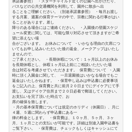
承諾書参照） ・スターチャイルド近くの公園へ出かけたり、
バスなどの公共交通機関を利用して、園外に散歩へ出
ることをご理解ください。（別途承諾書参照） ・毎月お渡し
する月案、週案の保育テーマの中で、宗教に関わる行事がはい
ることがあります。差し
障りのある場合にはご連絡ください。 ・入園後の登園スケジ
ュール変更に関しては、可能な限り対応させて頂きますがご希
望に添えない場
合がございます。 お休みについて ・いかなる理由の欠席につ
いてもお申し込みいただいた後の返金、メークアップはいたし
ませんので、
ご了承ください。 ・長期休暇について：１ヶ月以上のお休み
を長期休暇とし、休暇１ヶ月以上前にご相談いただいた場
合は対応を考慮させていただきます。 保育費について ・入園
時に頂く入園金に関して、 一旦退園後はいかなる場合でもご
返金はいたしかねます。 ・保育申し込みは申込書に必要事項
をご記入の上、保育費と共に前月２０日までにデイケアにて手
渡し、又はデイケア住所まで２０日必着で郵送してください。
お支払いを完了頂いた時点で、お
席の確保を致します。
・月の基本保育費については規定のホリディ（休園日）、月に
４週、５週に関わらず申込書にある一
律の料金とします。 ・保育費は、１０ヶ月、５ヶ月、３ヶ
月、１ヶ月ごとの支払いが可能です。詳細は別途入園申込書を
ご覧下さい。 ・保育費は、チェックもしくはキャッシュにて