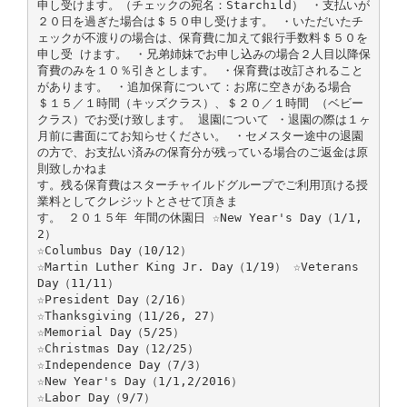
申し受けます。（チェックの宛名：Starchild） ・支払いが
２０日を過ぎた場合は＄５０申し受けます。 ・いただいたチ
ェックが不渡りの場合は、保育費に加えて銀行手数料＄５０を
申し受 けます。 ・兄弟姉妹でお申し込みの場合２人目以降保
育費のみを１０％引きとします。 ・保育費は改訂されること
があります。 ・追加保育について：お席に空きがある場合
＄１５／１時間（キッズクラス）、＄２０／１時間 （ベビー
クラス）でお受け致します。 退園について ・退園の際は１ヶ
月前に書面にてお知らせください。 ・セメスター途中の退園
の方で、お支払い済みの保育分が残っている場合のご返金は原
則致しかねま
す。残る保育費はスターチャイルドグループでご利用頂ける授
業料としてクレジットとさせて頂きま
す。 ２０１５年 年間の休園日 ☆New Year's Day（1/1,
2）
☆Columbus Day（10/12）
☆Martin Luther King Jr. Day（1/19） ☆Veterans
Day（11/11）
☆President Day（2/16）
☆Thanksgiving（11/26, 27）
☆Memorial Day（5/25）
☆Christmas Day（12/25）
☆Independence Day（7/3）
☆New Year's Day（1/1,2/2016）
☆Labor Day（9/7）