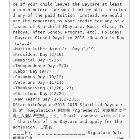
ce if your child leaves the Daycare at least
a month before ・We would not be able to refun
d any of the paid tuition; instead, we would
use the remaining as your credit for any of c
lasses of Starchild (Daycare, Music Class, Te
rakoya, After School Program, etc). Holidays
(Daycare Closed Days) in 2015 ☆New Year's Day
（1/1,2）
☆Martin Luther King Jr. Day（1/19）
☆President Day（2/16）
☆Memorial Day（5/25）
☆Independence Day（7/3）
☆Labor Day（9/7）
☆Columbus Day（10/12）
☆Veterans Day（11/11）
☆Thanksgiving（11/26, 27）
☆Christmas Day（12/25）
☆New Year's Day（1/1,2/2016）
©StarchildDaycare2015 2015 Starchild Daycare
規 約 (Regulation) 同意書 (Agreement) 別紙規約に同
意し入園を希望致します。 I will consent with all o
f the rules of the Daycare and apply for the
admission. ご署名：＿＿＿＿＿＿＿＿＿＿＿＿＿＿＿＿＿
＿＿＿日付：＿＿＿＿＿＿＿＿＿＿＿＿ Signature Date
保護者氏名：＿＿＿＿＿＿＿＿＿＿＿＿＿＿＿＿＿＿＿ The