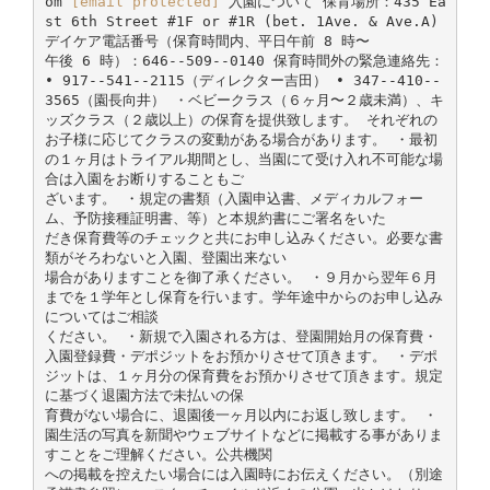
om
[email protected]
入園について 保育場所：435 Ea
st 6th Street #1F or #1R (bet. 1Ave. & Ave.A)
デイケア電話番号（保育時間内、平日午前 8 時〜
午後 6 時）：646-­‐509-­‐0140 保育時間外の緊急連絡先：
• 917-­‐541-­‐2115（ディレクター吉田） • 347-­‐410-­‐
3565（園長向井） ・ベビークラス（６ヶ月〜２歳未満）、キ
ッズクラス（２歳以上）の保育を提供致します。 それぞれの
お子様に応じてクラスの変動がある場合があります。 ・最初
の１ヶ月はトライアル期間とし、当園にて受け入れ不可能な場
合は入園をお断りすることもご
ざいます。 ・規定の書類（入園申込書、メディカルフォー
ム、予防接種証明書、等）と本規約書にご署名をいた
だき保育費等のチェックと共にお申し込みください。必要な書
類がそろわないと入園、登園出来ない
場合がありますことを御了承ください。 ・９月から翌年６月
までを１学年とし保育を行います。学年途中からのお申し込み
についてはご相談
ください。 ・新規で入園される方は、登園開始月の保育費・
入園登録費・デポジットをお預かりさせて頂きます。 ・デポ
ジットは、１ヶ月分の保育費をお預かりさせて頂きます。規定
に基づく退園方法で未払いの保
育費がない場合に、退園後一ヶ月以内にお返し致します。 ・
園生活の写真を新聞やウェブサイトなどに掲載する事がありま
すことをご理解ください。公共機関
への掲載を控えたい場合には入園時にお伝えください。（別途