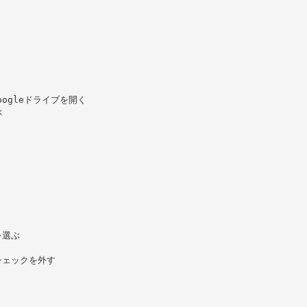
てGoogleドライブを開く
ぶ
を選ぶ
チェックを外す