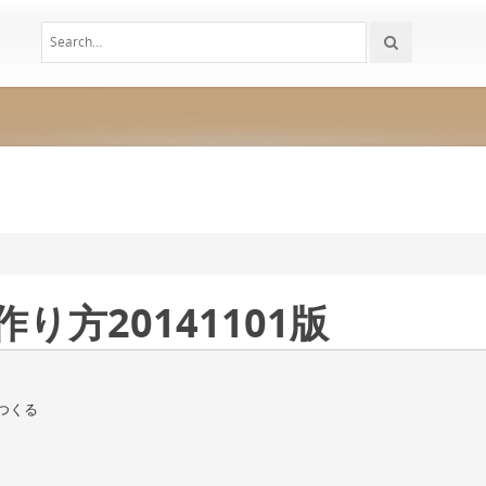
作り方20141101版
つくる