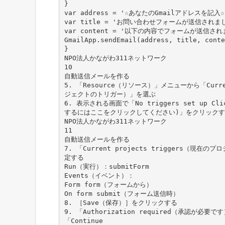
}
var address = '☆あなたのGmailアドレスを記入☆
var title = 'お問い合わせフォームが送信されま
var content = '以下の内容でフォームが送信されまし
GmailApp.sendEmail(address, title, conte
}
NPO法人かながわ311ネットワーク
10
自動送信メールを作る
5. 「Resource（リソース）」メニューから「Curren
ジェクトのトリガー）」を選ぶ
6. 表示される画面で「No triggers set up Clic
するにはここをクリックしてください)」をクリックす
NPO法人かながわ311ネットワーク
11
自動送信メールを作る
7. 「Current projects triggers（
定する
Run（実行）：submitForm
Events（イベント）：
Form form（フォームから）
On form submit（フォーム送信時）
8. ［Save（保存）］をクリックする
9. 「Authorization required（承認が必
「Continue