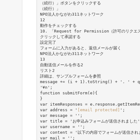
（続行）」ボタンをクリックする
（続行）」
NPO法人かながわ311ネットワーク
12
動作をチェックする
10. 「Request for Permission（許可の
クリックして承認する
設定完了
フォームに入力があると、返信メールが届く
NPO法人かながわ311ネットワーク
13
自動送信メールを作る2
リスト2
詳細は、サンプルフォームを参照
message += (i + 1).toString() + '. ' + q
'¥n';
function submitForm(e){
}
var itemResponses = e.response.getItemRe
var address = '
[email protected]
';
var message = '';
var title = 'お申込みフォームが送信されました'
var username = '';
var content = '以下の内容でフォームが送信さ
var mail = '';