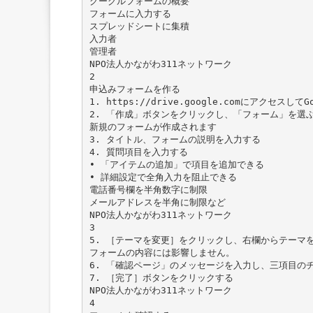
グーグルフォームの概要
フォームに入力する
スプレッドシートに集積
入力者
管理者
NPO法人かながわ311ネットワーク
2
申込みフォームを作る
1. https://drive.google.comにアクセスし
2. 「作成」ボタンをクリックし、「フォーム」を選
新規のフォームが作成されます
3. タイトル、フォームの説明を入力する
4. 質問項目を入力する
• 「アイテムの追加」で項目を追加できる
• 詳細設定で全角入力を阻止できる
電話番号欄を半角数字に制限
メールアドレスを半角に制限など
NPO法人かながわ311ネットワーク
3
5. ［テーマを変更］をクリックし、右欄からテーマ
フォームの内容には影響しません。
6. 「確認ページ」のメッセージを入力し、三項目の
7. ［完了］ボタンをクリックする
NPO法人かながわ311ネットワーク
4