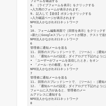
フォームを確認する
8. ［ライブフォームを表示］をクリックする
⇒入力用のフォームが表示されます。
9. 記入して【送信】ボタンをクリックする
⇒入力確認ページが表示されます
NPO法人かながわ311ネットワーク
5
10. フォーム編集画面で［回答を表示］をクリックす
⇒新たにGoogleスプレッドシートが開き、テストで
NPO法人かながわ311ネットワーク
6
管理者に通知メールを送る
11. 回答のスプレッドシートで、［ツール］-［通知
12. 「通知ルールの設定」ダイアログで下記のよう
• 「ユーザーがフォームを送信したとき」をオン
• 「メール-その都度」をオン
NPO法人かながわ311ネットワーク
7
管理者に通知メールを送る
11. 回答のスプレッドシートで、［ツール］-［通知
12. 「通知ルールの設定」ダイアログで下記のよう
フォームに入力があると、管理者のメー
ルアドレスに通知する
NPO法人かながわ311ネットワーク
8