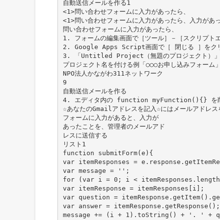
自動送信メールを作る1
<1>問い合わせフォームに入力があったら、
<1>問い合わせフォームに入力があったら、入力があ
問い合わせフォームに入力があったら、
1. フォームの編集画面で［ツール］－［スクリプト
2. Google Apps Script画面で［ 閉じる ］を
3. 「Untitled Project（無題のプロジェクト
プロジェクト名を付ける例「○○○お申し込みフォーム
NPO法人かながわ311ネットワーク
9
自動送信メールを作る
4. エディタ内の function myFunction(
☆あなたのGmailアドレスを記入☆にはメールアドレ
フォームに入力があると、入力が
あったことを、管理者のメールアド
レスに送信する
リスト1
function submitForm(e){
var itemResponses = e.response.getItemRe
var message = '';
for (var i = 0; i < itemResponses.length
var itemResponse = itemResponses[i];
var question = itemResponse.getItem().ge
var answer = itemResponse.getResponse();
message += (i + 1).toString() + '. ' + q