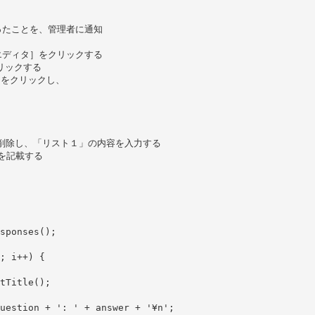
ったことを、管理者に通知
エディタ］をクリックする
クリックする
）」をクリックし、
」
){} を削除し、「リスト１」の内容を入力する
スを記載する
sponses();
; i++) {
tTitle();
uestion + ': ' + answer + '¥n';