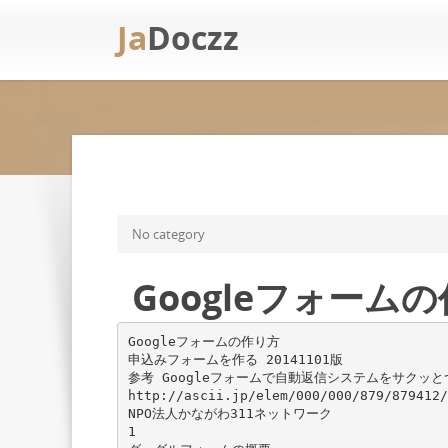
Ja
Doczz
No category
Googleフォームの
Googleフォームの作り方
申込みフォームを作る 20141101版
参考 Googleフォームで自動返信システムをサクッと
http://ascii.jp/elem/000/000/879/879412/
NPO法人かながわ311ネットワーク
1