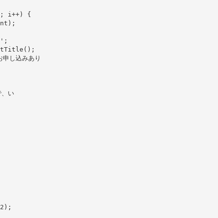
; i++) {
nt);
';
tTitle();
度はお申し込みあり
で、い
2);