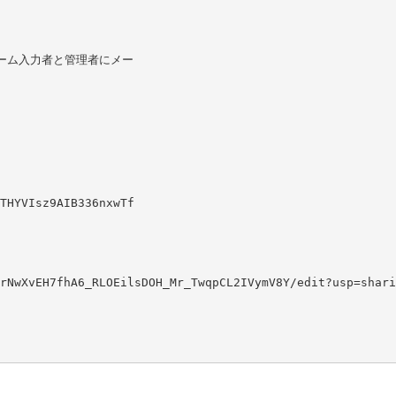
ーム入力者と管理者にメー
THYVIsz9AIB336nxwTf
rNwXvEH7fhA6_RLOEilsDOH_Mr_TwqpCL2IVymV8Y/edit?usp=shari