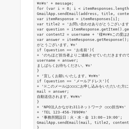
¥n¥n' + message;
for (var i = 0; i < itemResponses.length
GmailApp.sendEmail(address, title, conte
var itemResponse = itemResponses[i];
var title2 = 'お問い合わせありがとうございます
var question = itemResponse.getItem().ge
var content2 = username + '様¥n¥nこの
var answer = itemResponse.getResponse();
がとうございます。¥n'
if (question == 'お名前'){
+ 'のちほど担当者よりご連絡させていただきますの
username = answer;
ましばらくお待ちください。¥n'
}
+ '宜しくお願いいたします。¥n¥n'
if (question == 'メールアドレス'){
+ '※このメールは○○○にお申し込みをいただいた方に
mail = answer;
自動送信されます。¥n¥n'
}
+ 'NPO法人かながわ311ネットワーク ○○○担当¥n'
+ 'TEL 123-456-7890¥n'
+ '事務所開設日：火・水・金 13:00～19:00';
GmailApp.sendEmail(mail, title2, content
}