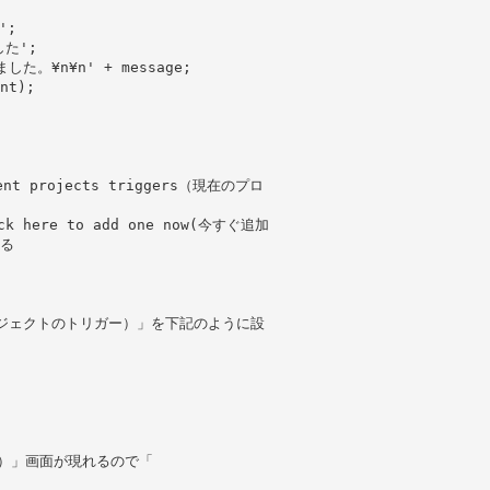
';
した';
た。¥n¥n' + message;
nt);
t projects triggers（現在のプロ
k here to add one now(今すぐ追加
る
現在のプロジェクトのトリガー）」を下記のように設
要です）」画面が現れるので「