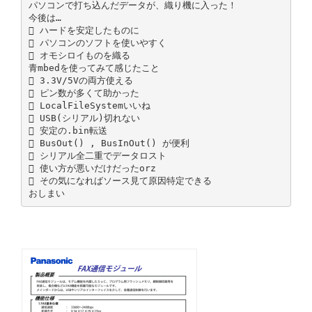
パソコンで打ち込んだデータが、織り機に入った！
今後は…
 ハードを安定したものに
 パソコンのソフトを使いやすく
 オモシロイものを織る
青mbedを使ってみて感じたこと
 3.3V/5Vの両方使える
 ピン数が多くて助かった
 LocalFileSystemいいね
 USB(シリアル)切れない
 安定の.bin転送
 BusOut() , BusInOut() が便利
 シリアル全二重でデータロスト
 使い方が悪いだけだったorz
 その気になればソース見て原因特定できる