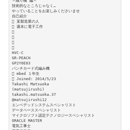
～織り機 編～
技術的なところじゃなく…
やっていることをお楽しみくださいませ
自己紹介
 某製造業の人
 週末に電子工作




HVC-C
GR-PEACH
GP2Y0E03
パンチカード式編み機
 mbed １年生
 Joined: 2014/5/23
Takashi Matsuoka
(matsujirushi)
takashi.matsuoka.37
@matsujirushi12
エンベデッドシステムスペシャリスト
データベーススペシャリスト
マイクロソフト認定テクノロジースペシャリスト
ORACLE MASTER
電気工事士