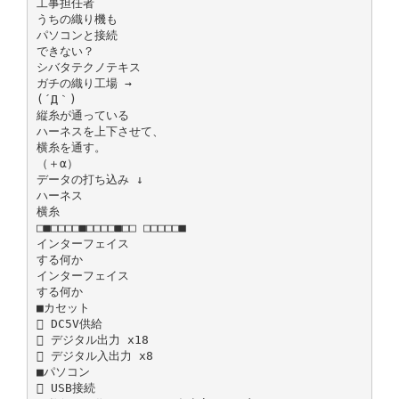
工事担任者
うちの織り機も
パソコンと接続
できない？
シバタテクノテキス
ガチの織り工場 →
(´Д｀)
縦糸が通っている
ハーネスを上下させて、
横糸を通す。
（＋α）
データの打ち込み ↓
ハーネス
横糸
□■□□□□■□□□□■□□ □□□□□■
インターフェイス
する何か
インターフェイス
する何か
■カセット
 DC5V供給
 デジタル出力 x18
 デジタル入出力 x8
■パソコン
 USB接続