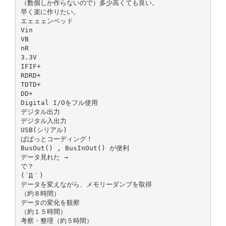
（数個しか作らないので）多少高くても良い。
早く楽に作りたい。
エェェェンベッド
Vin
VB
nR
3.3V
IFIF+
RDRD+
TDTD+
DD+
Digital I/Oをフル使用
デジタル出力
デジタル入出力
USB(シリアル)
ぱぱっとコーディング！
BusOut() , BusInOut() が便利
データ見れた →
で？
(´Д｀)
データを変えながら、メモリーダンプを取得
（約８時間）
データの変化を観察
（約１５時間）
考察・整理（約５時間）