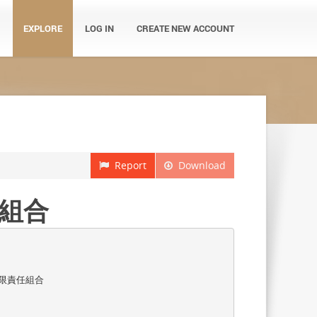
EXPLORE
LOG IN
CREATE NEW ACCOUNT
Report
Download
組合
限責任組合