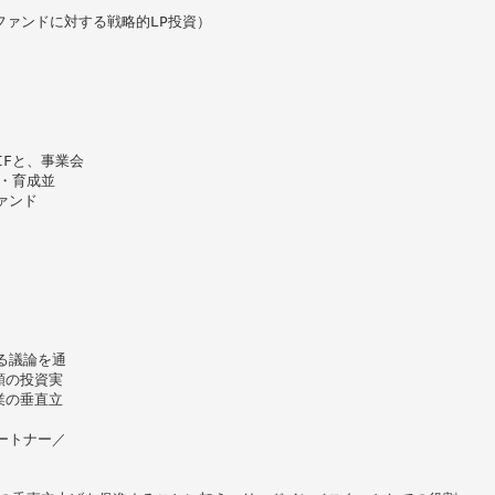
ファンドに対する戦略的LP投資）
IFと、事業会
出・育成並
ァンド
る議論を通
額の投資実
業の垂直立
ートナー／