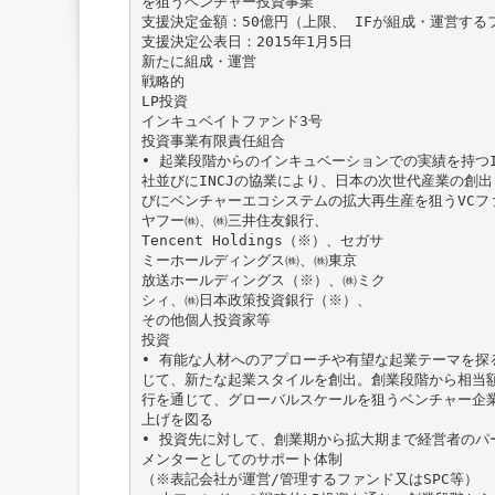
を狙うベンチャー投資事業
支援決定金額：50億円（上限、 IFが組成・運営する
支援決定公表日：2015年1月5日
新たに組成・運営
戦略的
LP投資
インキュベイトファンド3号
投資事業有限責任組合
• 起業段階からのインキュベーションでの実績を持つ
社並びにINCJの協業により、日本の次世代産業の創
びにベンチャーエコシステムの拡大再生産を狙うVCフ
ヤフー㈱、㈱三井住友銀行、
Tencent Holdings（※）、セガサ
ミーホールディングス㈱、㈱東京
放送ホールディングス（※）、㈱ミク
シィ、㈱日本政策投資銀行（※）、
その他個人投資家等
投資
• 有能な人材へのアプローチや有望な起業テーマを探
じて、新たな起業スタイルを創出。創業段階から相当
行を通じて、グローバルスケールを狙うベンチャー企
上げを図る
• 投資先に対して、創業期から拡大期まで経営者のパ
メンターとしてのサポート体制
（※表記会社が運営/管理するファンド又はSPC等）