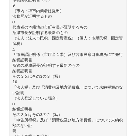
9
（市内・準市内業者は提出）
法務局が証明するもの
○
代表者の本籍地の市町村長が証明するもの
沼津市長が証明する最新のもの
（法人：法人市民税、固定資産税）（個人：市県民税、固定資
産税）
△
＊市民課証明係（市庁舎１階）及び各市民窓口事務所にて発行
納税証明書
所管の税務署長が証明する最新のもの
納税証明書
その３又はその3の３（写）
10
「法人税」及び「消費税及地方消費税」について未納税額のな
い証明
（法人登記している場合）
○
納税証明書
その３又はその3の２（写）
「申告所得税」及び「消費税及び地方消費税」について未納税
額のない証
明