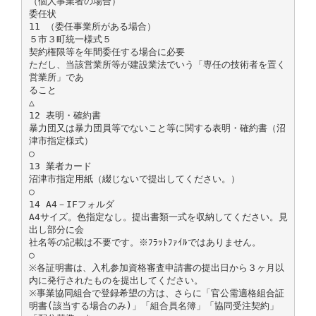
（個人事業者の場合）
委任状
11 （委任事業所がある場合）
５市３町統一様式５
契約権限等を年間委任する場合に必要
ただし、当該営業所等が建設業法でいう「専任の技術者を置く
営業所」であ
ること
△
12 表明・確約書
暴力団又は暴力団員等でないこと等に関する表明・確約書（沼
津市指定様式）
○
13 業者カード
沼津市指定用紙（綴じないで提出してください。）
○
14 A4－IFフォルダ
A4サイズ。色指定なし。提出書類一式を収納してください。見
出し部分に会
社名等の記載は不要です。※ﾌﾗｯﾄﾌｧｲﾙではありません。
○
※各証明書は、入札参加資格審査申請書の提出日から３ヶ月以
内に発行されたものを提出してください。
※事業協同組合で登録希望の方は、さらに「官公需適格組合証
明書(該当する場合のみ)」「組合員名簿」「協同受注契約」