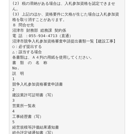
(2) 税の滞納がある場合は、入札参加資格を認定できませ
ん。
(3) 上記のほか、資格要件に欠格が生じた場合は入札参加資
格を取り消すことがあります。
８ 問合せ先
沼津市 財務部 総務課 契約係
電 話 ：055‐934‐4713（直通）
沼津市競争入札参加資格審査申請提出書類一覧【建設工事】
○：必ず提出する
△：該当する場合
各書類は、Ａ４判の用紙を使用してください。
書 類 の 名 称
No.
説 明
1
競争入札参加資格審査申請書
2
建設業許可証明書（写）
3
営業所一覧表
4
工事経歴書（写）
5
経営規模等評価結果通知書
総合評定値通知書（写）