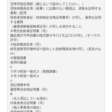
沼津市指定用紙（綴じないで提出してください。）
③技術職員名簿（経審）に記載のない職員は、資格を証明する
書類（監理
技術者資格者証・技術検定合格証明書等）の写し、雇用を証明
する書類
（健康保険被保険者証等）の写しを添付すること。
②専任技術者証明書（写）
建設業許可申請書の様式第８号(1)又は(2)の写し（すべての
許可）
③技術職員名簿（写）
経営規模等評価申請で提出した技術職員名簿の写し（直近のも
の）
④業態調書
使用印鑑届
○
５市３町統一様式３（業態調書）
５市３町統一様式４
○
登記簿謄本等
履歴事項全部証明書（写）
8
（法人登記している場合）
代表者身分証明書（写）
（個人事業者の場合）
市税納税証明書（写）