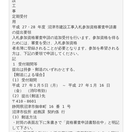
設
工
事
定期受付
用
平成 27・28 年度 沼津市建設工事入札参加資格審査申請書
の提出要領
入札参加資格審査申請の追加受付を行います。参加資格を得る
ためには、審査を受け、入札参加資格
者名簿に登録されることが必要となります。参加を希望される
方は、下記の要領で申請してください。
記
１ 受付期間等
提出は持参・郵送のいずれかとする。
【郵送による場合】
(1) 受付期間
平成 27 年１月５日（月） ～ 平成 27 年１月 16 日
（金） （消印有効）
(2) 提出(郵送)先
〒410－8601
静岡県沼津市御幸町 16 番 1 号
沼津市役所 総務課 契約係 行
(3) 郵送方法
・封筒の表面左下に朱書きで「資格審査申請書類在中」と明記
して下さい。