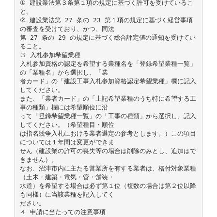
① 建設業法第３条第１項の規定に基づく許可を受けているこ
と。
② 建設業法第 27 条の 23 第１項の規定に基づく経営事項
の審査を受けており、かつ、同法
第 27 条の 29 の規定に基づく総合評定値の通知を受けてい
ること。
３ 入札参加希望業種
入札参加資格の認定を希望する業種名を「登録希望業種一覧」
の「業種名」から選択し、「業
者カード」の「建設工事入札参加資格認定希望業種」欄に記入
してください。
また、「業者カード」の「上記希望業種のうち特に希望する工
事の種類」欄には希望順位に沿
って「登録希望業種一覧」の「工事の種類」から選択し、記入
してください。（希望種目・順位
は指名競争入札における業者選定の参考とします。）この項目
については１年間は変更ができま
せん（建設業の許可の喪失等の場合は削除のみとし、追加はで
きません）。
なお、沼津市内に主たる営業所を有する業者は、格付対象業種
（土木・建築・電気・管・舗装・
水道）を希望する場合は必ず第１位（複数の場合は第２位以降
も同様）に当該業種を記入してく
ださい。
４ 申請に当たっての注意事項