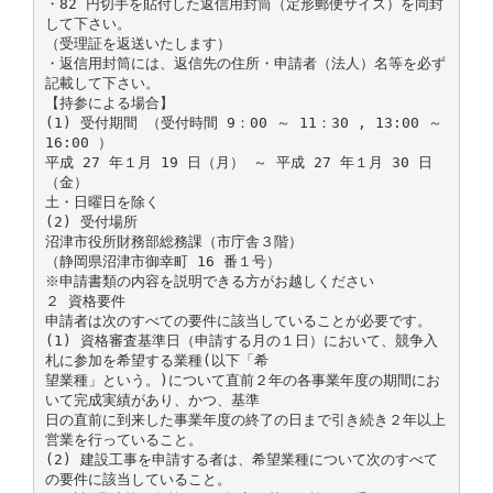
・82 円切手を貼付した返信用封筒（定形郵便サイズ）を同封
して下さい。
（受理証を返送いたします）
・返信用封筒には、返信先の住所・申請者（法人）名等を必ず
記載して下さい。
【持参による場合】
(1) 受付期間 （受付時間 9：00 ～ 11：30 , 13:00 ～
16:00 ）
平成 27 年１月 19 日（月） ～ 平成 27 年１月 30 日
（金）
土・日曜日を除く
(2) 受付場所
沼津市役所財務部総務課（市庁舎３階）
（静岡県沼津市御幸町 16 番１号）
※申請書類の内容を説明できる方がお越しください
２ 資格要件
申請者は次のすべての要件に該当していることが必要です。
(1) 資格審査基準日（申請する月の１日）において、競争入
札に参加を希望する業種(以下「希
望業種」という。)について直前２年の各事業年度の期間にお
いて完成実績があり、かつ、基準
日の直前に到来した事業年度の終了の日まで引き続き２年以上
営業を行っていること。
(2) 建設工事を申請する者は、希望業種について次のすべて
の要件に該当していること。