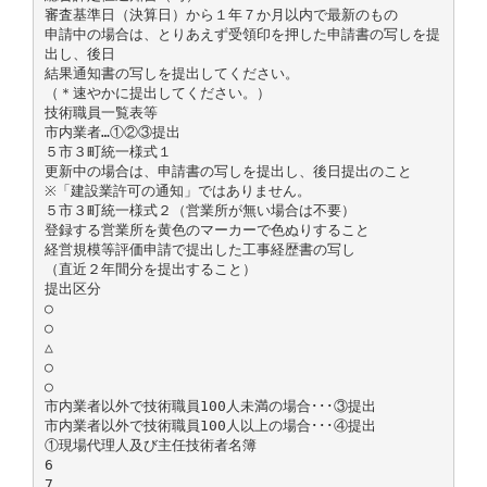
審査基準日（決算日）から１年７か月以内で最新のもの
申請中の場合は、とりあえず受領印を押した申請書の写しを提
出し、後日
結果通知書の写しを提出してください。
（＊速やかに提出してください。）
技術職員一覧表等
市内業者…①②③提出
５市３町統一様式１
更新中の場合は、申請書の写しを提出し、後日提出のこと
※「建設業許可の通知」ではありません。
５市３町統一様式２（営業所が無い場合は不要）
登録する営業所を黄色のマーカーで色ぬりすること
経営規模等評価申請で提出した工事経歴書の写し
（直近２年間分を提出すること）
提出区分
○
○
△
○
○
市内業者以外で技術職員100人未満の場合･･･③提出
市内業者以外で技術職員100人以上の場合･･･④提出
①現場代理人及び主任技術者名簿
6
7