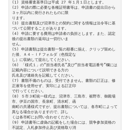
(1) 資格審査基準日は平成 27 年１月１日とします。
(2) 申請の際に必要な各種証明書等は、申請書の提出日から
３ヶ月以内に発行されたものに限
ります。
(3) 提出書類及び沼津市との契約に関する情報は法令等に基
づいて公開することがあります。
(4) 申請に要する費用は申請者の負担とします。また、認定
後の提出書類の返却は一切行いま
せん。
(5) 申請書類は提出書類一覧の順番に揃え、クリップ留めし
た後、Ａ４－ＩＦフォルダ（色指定な
し）に収納して提出してください。
(6) 「様式１」の“担当者氏名”及び“担当者電話番号”欄には
記載内容について説明できる方の
氏名及び連絡先を記載してください。
(7) 書類不備のものは、受付できません。書類の訂正は、修
正液等を使用せず、実印による訂正印
で行ってください。
(8) ５市３町統一様式は、沼津市、三島市、裾野市、御殿場
市、伊豆の国市、長泉町、清水町、函
南町の共通様式ですが、提出書類については、各市町によって
異なる場合がありますので、詳し
くは各市町にお問い合わせください。
(9) 申請書等に虚偽の記載をした場合には、競争参加資格の
不認定、入札参加停止及び資格取り消