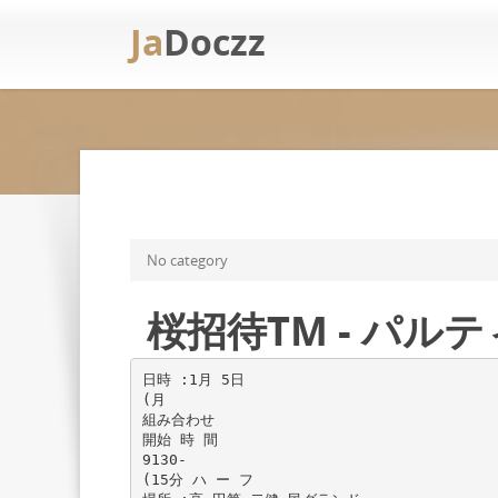
Ja
Doczz
No category
桜招待TM - パル
日時 :1月 5日
(月
組み合わせ
開始 時 間
9130‐
(15分 ハ ー フ