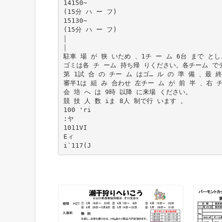
14150∼
(15分 ハ ー フ)
15130∼
(15分 ハ ー フ)
￨
￨
駐車 場 が 狭 いため 、1チ ー ム 6台 まで と
ゴミは各 チ ーム 持ち帰 りください。各チーム でテ
第 1試 合 の チー ム はゴ… ル の 準 備 、最 
審半1は 組 み 合わせ 左チー ム が 前 半 、右 
会 培 へ は 9時 以降 に来場 ください。
競 技 人 数 iま 8人 制で行 います 。
100 'ri
:ヤ
1011VI
Eィ