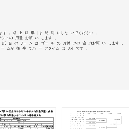
します 。路 上 駐 車 ￨ま 絶 対 にしな いでください 。
ントの 用意 お願 い します 。
終 試 合 の チ… ム は ゴー ル の 片付 けの 協 力お願 い します 。
チー ムが 後 半 でハ ー フタイム は 3分 です 。