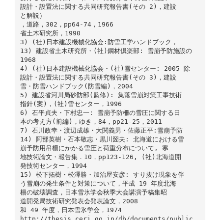
設計・設置法に関する共同研究報告書(その 2)，建設
と解説）
，道路，302，pp64-74，1966
省土木研究所，1990
3) (社)日本建設機械化協会:防雪工学ハンドブック，
13) 建設省土木研究所・(社)鋼材倶楽部: 雪崩予防施設の
1968
4) (社)日本建設機械化協会・(社)雪センター: 2005 除
設計・設置法に関する共同研究報告書(その 3)，建設
雪・防雪ハンドブック(防雪編)，2004
5) 建設省河川局砂防部(監修): 集落雪崩対策工事技術
指針(案)，(社)雪センター，1996
6) 石平貞夫・下村忠一: 雪崩予防柵の雪圧に関する日
本の考え方(前編)，ゆき，84，pp21-25，2011
7) 石川政幸・渡辺成雄・大関義男・佐藤正平:雪崩予防
14) 阿部英樹・石本敬志・黒川圀夫: 北海道における雪
崩予防用吊柵にかかる雪圧と荷重分布について, 寒
地技術論文・報告集．10，pp123-126, (社)北海道開
発技術センター，1994
15) 松下拓樹・松澤勝・加治屋安彦: すり抜け現象を伴
う雪崩の発生条件と対策について，平成 19 年度北海
柵の破壊調査，日本雪氷学会秋季大会講演予稿集昭
道開発局技術研究発表会発表論文，2008
和 49 年度，日本雪氷学会，1974
http://thesis.ceri.go.jp/db/documents/public_