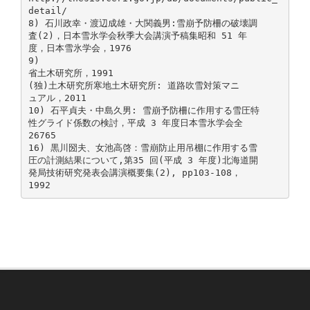
detail/
8) 石川政幸・渡辺成雄・大関義男:雪崩予防柵の破壊調
査(2)，日本雪氷学会秋季大会講演予稿集昭和 51 年
度，日本雪氷学会，1976
9)
省土木研究所，1991
(独)土木研究所寒地土木研究所: 道路吹雪対策マニ
ュアル，2011
10) 石平貞夫・中島久男: 雪崩予防柵に作用する雪圧特
性グライド係数の検討，平成 3 年度日本雪氷学会全
26765
16) 黒川圀夫、女池高啓：雪崩防止用吊棚に作用する雪
圧の計測結果について,第35 回(平成 3 年度)北海道開
発局技術研究発表会講演概要集(2), pp103-108，