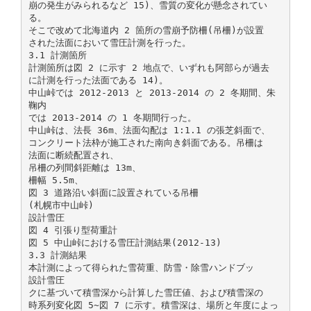
崩の発生がみられるなど 15)、雪質の変化が懸念されてい
る。
そこで改めて北海道内 2 箇所の雪崩予防柵(吊柵)が設置
された法面において雪圧計測を行った。
3.1 計測箇所
計測箇所は図 2 に示す 2 地点で、いずれも阿部らが過去
に計測を行った法面である 14)。
中山峠では 2012-2013 と 2013-2014 の 2 冬期間、朱
鞠内
では 2013-2014 の 1 冬期間行った。
中山峠は、法長 36m、法面勾配は 1:1.1 の張芝斜面で、
コンクリート法枠が施工された南向き斜面である。吊柵は
法面に断続配置され、
吊柵の列間斜距離は 13m、
柵幅 5.5m、
図 3 道路沿い斜面に設置されている吊柵
(札幌市中山峠)
設計雪圧
図 4 引張り型荷重計
図 5 中山峠における雪圧計測結果(2012-13)
3.3 計測結果
本計測によって得られた雪荷重、防雪・除雪ハンドブッ
設計雪圧
クに基づいて積雪深から計算した雪圧値、および積雪深の
時系列変化図 5~図 7 に示す。積雪深は、場所と年度によっ