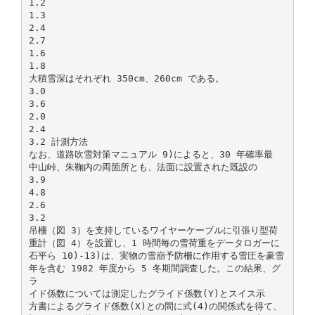
1.2
1.3
2.4
2.7
1.6
1.8
大積雪深はそれぞれ 350cm、260cm である。
3.0
3.6
2.0
2.4
3.2 計測方法
なお、道路吹雪対策マニュアル 9)によると、30 年確率最
中山峠、朱鞠内の両箇所とも、法面に設置された既設の
3.9
4.8
2.6
3.2
吊柵（図 3）を支持しているワイヤーケーブルに引張り型荷
重計（図 4）を設置し、1 時間毎の雪荷重をデータロガーに
石平ら 10)-13)は、実物の雪崩予防柵に作用する雪圧を豪雪
年を含む 1982 年度から 5 冬期間調査した。この結果、グ
ラ
イド係数については測定したグライド係数(Y)とスイス示
方書によるグライド係数(X)との間に式(4)の関係式を得て、