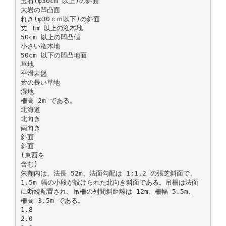
玉石(φ30cm 以上)の斜面
大岩の凹凸面
れき(φ30ｃｍ以下)の斜面
丈 1m 以上の潅木地
50cm 以上の凹凸値
小さい潅木地
50cm 以下の凹凸地面
草地
平滑岩盤
葉の長い草地
湿地
柵高 2m である。
北海道
北向き
南向き
斜面
斜面
(東西を
含む)
朱鞠内は、法長 52m、法面勾配は 1:1.2 の張芝斜面で、
1.5m 幅の小段が設けられた北向き斜面である。吊柵は法面
に断続配置され、吊柵の列間斜距離は 12m、柵幅 5.5m、
柵高 3.5m である。
1.8
2.0