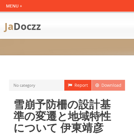
Ja
Doczz
Report
Download
No category
雪崩予防柵の設計基
準の変遷と地域特性
について 伊東靖彦