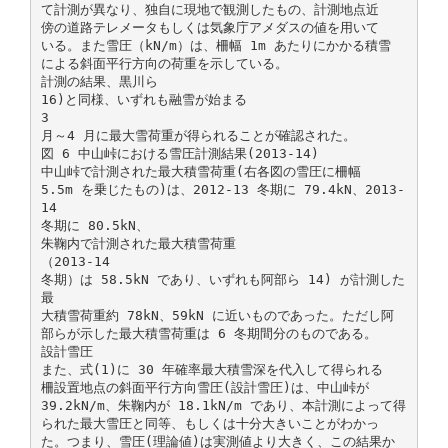
て計測が異なり、独自に現地で観測したもの、計測地点近
傍の道路テレメータもしくは気象庁アメダスの値を用いて
いる。また雪圧（kN/m）は、柵幅 1m あたりにかかる積雪
による斜面平行方向の荷重を示している。
計測の結果、黒川ら
16)と同様、いずれも融雪が始まる
3
月～4 月に最大雪荷重が得られることが確認された。
図 6 中山峠における雪圧計測結果(2013-14)
中山峠で計測された最大積雪荷重(右各図の雪圧に柵幅
5.5m を乗じたもの)は、2012-13 冬期に 79.4kN、2013-
14
冬期に 80.5kN、
朱鞠内で計測された最大積雪荷重
（2013-14
冬期）は 58.5kN であり、いずれも阿部ら 14) が計測した
最
大積雪荷重約 78kN、59kN に近いものであった。ただし阿
部らが示した最大積雪荷重は 6 冬期間分のものである。
設計雪圧
また、式(1)に 30 年確率最大積雪深を代入して得られる
柵設置地点の斜面平行方向雪圧(設計雪圧)は、中山峠が
39.2kN/m、朱鞠内が 18.1kN/m であり、本計測によって得
られた最大雪圧と同等、もしくは十分大きいことがわかっ
た。つまり、雪圧(理論値)は実測値より大きく、この結果か