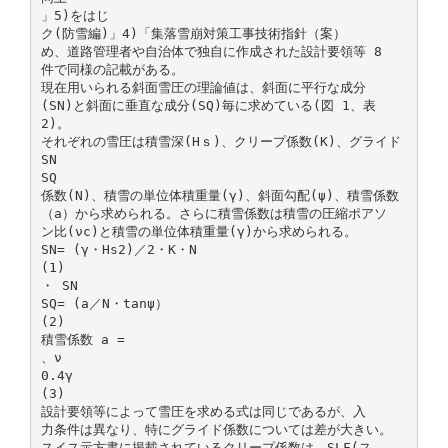
」5)をはじ
ク(防雪編)」4)「集落雪崩対策工事技術指針（案）
め、道路管理者や自治体で独自に作成された設計要領等 8
件で同様の記載がある。
現在用いられる斜面雪圧の理論値は、斜面に平行な成分
(SN)と斜面に垂直な成分(SQ)毎に求めている(図 1、表
2)。
それぞれの雪圧は積雪深(Hｓ)、クリープ係数(K)、グライド
SN
SQ
係数(N)、積雪の単位体積重量(γ)、斜面勾配(ψ)、積雪係数
（a）から求められる。さらに積雪係数は積雪の圧縮ポアソ
ン比(νc)と積雪の単位体積重量(γ)から求められる。
SN= (γ・Hs2)／2・K・N
(1)
・ SN
SQ= (a／N・tanψ）
(2)
積雪係数 a =
、ν
0.4γ
(3)
設計要領等によって雪圧を求める式は同じであるが、入
力条件は異なり、特にグライド係数については差が大きい。
スイス示方書に掲載されているクリープ係数は、SLF(ス