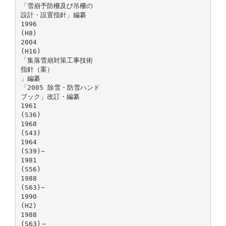
「雪崩予防柵及び吊柵の
設計・設置指針」編纂
1996
(H8)
2004
(H16)
「集落雪崩対策工事技術
指針（案）
」編纂
「2005 除雪・防雪ハンド
ブック」改訂・編纂
1961
(S36)
1968
(S43)
1964
(S39)~
1981
(S56)
1988
(S63)~
1990
(H2)
1988
(S63)～