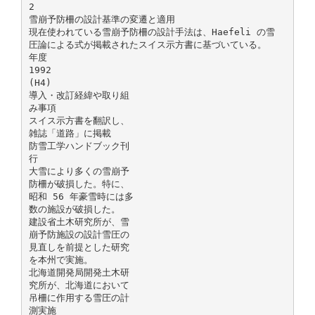
2
雪崩予防柵の設計基準の変遷と適用
現在使われている雪崩予防柵の設計手法は、Haefeli の雪
圧論による式が掲載されたスイス示方書に基づいている。
年度
1992
(H4)
導入・改訂経緯や取り組
み事項
スイス示方書を翻訳し、
雑誌「道路」に掲載
防雪工学ハンドブック刊
行
大雪により多くの雪崩予
防柵が破損した。特に、
昭和 56 年豪雪時には多
数の施設が破損した。
建設省土木研究所が、雪
崩予防施設の設計雪圧の
見直しを前提とした研究
を本州で実施。
北海道開発局開発土木研
究所が、北海道において
吊柵に作用する雪圧の計
測実施