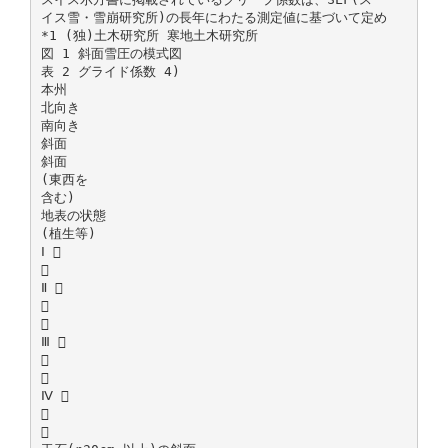
イス雪・雪崩研究所)の長年にわたる測定値に基づいて定め
*1 (独)土木研究所 寒地土木研究所
図 1 斜面雪圧の模式図
表 2 グライド係数 4)
本州
北向き
南向き
斜面
斜面
(東西を
含む)
地表の状態
(植生等)
Ⅰ 

Ⅱ 


Ⅲ 


Ⅳ 

