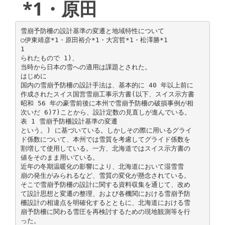
*1・原田
雪崩予防柵の設計基準の変遷と地域特性について
○伊東靖彦*1・原田裕介*1・大宮哲*1・松澤勝*1
1
られたもので 1)、
当時から日本の雪への適用は課題とされた。
はじめに
国内の雪崩予防柵の設計手法は、基本的に 40 年以上前に
作成されたスイス国営雪崩工事示方書(以下、スイス示方書
昭和 56 年の豪雪前後に本州で雪崩予防柵の破損事例が相
次いだ 6)7)ことから、設計定数の見直しが進んでいる。
表 1 雪崩予防柵設計基準の変遷
という。) に基づいている。しかしその際に用いるグライ
ド係数について、本州では雪質を考慮してグライド係数を
割増して使用している。一方、北海道ではスイス示方書の
値をそのまま用いている。
近年の冬期温暖化の影響により、北海道において湿雪雪
崩の発生がみられるなど、雪質の変化が懸念されている。
そこで雪崩予防柵の設計に関する資料収集を通じて、改め
て設計思想と変遷の整理、および各機関における雪崩予防
柵設計の相違点を明確化するとともに、北海道における雪
崩予防柵に関わる雪圧を再検討するための現地観測等を行
った。