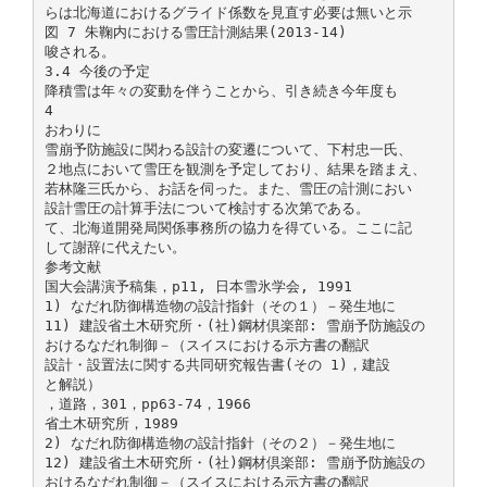
らは北海道におけるグライド係数を見直す必要は無いと示
図 7 朱鞠内における雪圧計測結果(2013-14)
唆される。
3.4 今後の予定
降積雪は年々の変動を伴うことから、引き続き今年度も
4
おわりに
雪崩予防施設に関わる設計の変遷について、下村忠一氏、
２地点において雪圧を観測を予定しており、結果を踏まえ、
若林隆三氏から、お話を伺った。また、雪圧の計測におい
設計雪圧の計算手法について検討する次第である。
て、北海道開発局関係事務所の協力を得ている。ここに記
して謝辞に代えたい。
参考文献
国大会講演予稿集，p11, 日本雪氷学会, 1991
1) なだれ防御構造物の設計指針（その１）－発生地に
11) 建設省土木研究所・(社)鋼材倶楽部: 雪崩予防施設の
おけるなだれ制御－（スイスにおける示方書の翻訳
設計・設置法に関する共同研究報告書(その 1)，建設
と解説）
，道路，301，pp63-74，1966
省土木研究所，1989
2) なだれ防御構造物の設計指針（その２）－発生地に
12) 建設省土木研究所・(社)鋼材倶楽部: 雪崩予防施設の
おけるなだれ制御－（スイスにおける示方書の翻訳