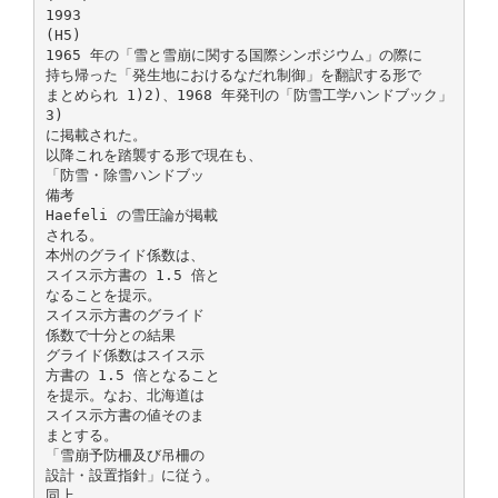
1993
(H5)
1965 年の「雪と雪崩に関する国際シンポジウム」の際に
持ち帰った「発生地におけるなだれ制御」を翻訳する形で
まとめられ 1)2)、1968 年発刊の「防雪工学ハンドブック」
3)
に掲載された。
以降これを踏襲する形で現在も、
「防雪・除雪ハンドブッ
備考
Haefeli の雪圧論が掲載
される。
本州のグライド係数は、
スイス示方書の 1.5 倍と
なることを提示。
スイス示方書のグライド
係数で十分との結果
グライド係数はスイス示
方書の 1.5 倍となること
を提示。なお、北海道は
スイス示方書の値そのま
まとする。
「雪崩予防柵及び吊柵の
設計・設置指針」に従う。
同上