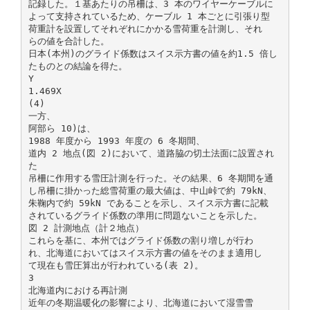
記録した。１基あたりの吊柵は、3 本のワイヤーケーブルに
よって支持されているため、ケーブル 1 本ごとに引張り型
荷重計を設置してそれぞれにかかる雪荷重を計測し、それ
らの値を合計した。
日本(本州)のグライド係数はスイス示方書の値を約1.5 倍し
たものとの結論を得た。
Y
1.469X
(4)
一方、
阿部ら 10)は、
1988 年度から 1993 年度の 6 冬期間、
道内 2 地点(図 2)において、道路脇の切土法面に設置され
た
吊柵に作用する雪圧計測を行った。その結果、6 冬期間を通
し吊柵に掛かった総雪荷重の最大値は、中山峠で約 79kN、
朱鞠内で約 59kN であることを示し、スイス示方書に記載
されているグライド係数の準用に問題ないことを示した。
図 2 計測地点（計２地点）
これらを基に、本州ではグライド係数の割り増しが行わ
れ、北海道においてはスイス示方書の値をそのまま適用し
て現在も雪圧算出が行われている(表 2)。
3
北海道内における再計測
近年の冬期温暖化の影響により、北海道において湿雪雪