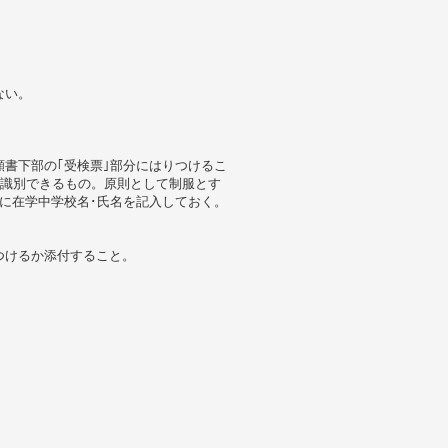
ない。
を願書下部の｢受検票｣部分にはりつけるこ
に識別できるもの。原則として制服とす
に在学中学校名･氏名を記入しておく。
つけるか添付すること。