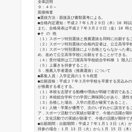
全体説明
９：４０～
面接検査
●選抜方法：面接及び書類選考による。
●合格内定通知：平成２７年１月２９日（木）10 時以
また、合格発表は平成２７年３月２０日（金）10 時
●そ の 他
（１）スポーツ特別選抜と推薦選抜を同時に出願する
（２）スポーツ特別選抜の合格内定者は、公立高等学
（３）スポーツ特別選抜により合格とならなかった者
め、改めて公立高等学校に出願をすることができる。
（４）受付場所は三刀屋高等学校総合学科棟 1 階入
（５）上履きを持参すること。
５．推薦入学者選抜（推薦選抜）について
●募集人員：入学定員の１５％程度
●出願資格：平成２７年３月中学校を卒業する見込み
が推薦する者とする。
（１）本校を志望する動機や理由が明確で適切である
（２）本校総合学科での学習に興味関心があり、適性
（３）合格した場合、入学の意思が確実であること。
（４）人物・学業が優秀で、次のいずれかに該当する
ア．スポーツ活動での実績が顕著で、今後の活躍が期
イ．文化活動での実績が顕著で、今後の活躍が期待で
●出願期間：出願期間：平成２７年１月１３日（火）か
持参の場合：１月 13 日（火）から１月 15 日（木）