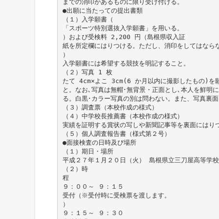
までの消印があるものに限り受け付ける。
●出願に当たっての提出書類
（１）入学願書（
「スポーツ特別選抜入学願書」を用いる。
）および受検料 2,200 円（島根県収入証
紙を所定欄にはりつける。ただし、消印をしてはなら
）
入学願書には希望する競技を明記すること。
（２）写真 1 枚
たて 4cm×よこ 3cm(6 か月以内に撮影したもの)
と。なお､写真は無帽･無背景・正面とし､本人を鮮明
る。白黒･カラー写真の別は問わない。また、写真裏面
（３）調査票（本校作成の様式）
（４）中学校長推薦書（本校作成の様式）
実績を証明する賞状の写しや新聞記事等を裏面にはり
（５）個人調査報告書（様式第２号）
●面接検査の日時及び場所
（１）期日・場所
平成２７年１月２０日（火） 島根県立三刀屋高等学校
（２）時
程
９：００～ ９：１５
受付（※受付時に受検票を渡します。
）
９：１５～ ９：３０