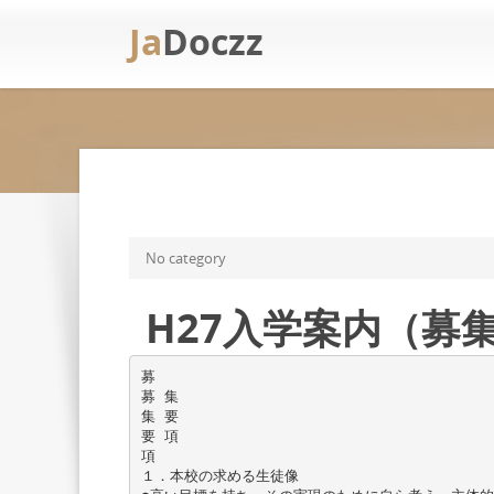
Ja
Doczz
No category
H27入学案内（募
募
募 集
集 要
要 項
項
１．本校の求める生徒像