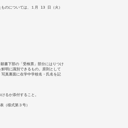
たものについては、１月 13 日（火）
。
）を願書下部の「受検票」部分にはりつけ
を鮮明に識別できるもの。原則として
、写真裏面に在学中学校名・氏名を記
つけるか添付すること。
要表（様式第３号）