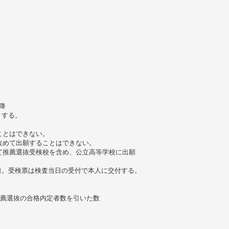
降
とする。
ことはできない。
改めて出願することはできない。
て推薦選抜受検校を含め、公立高等学校に出願
口。受検票は検査当日の受付で本人に交付する。
推薦選抜の合格内定者数を引いた数
。