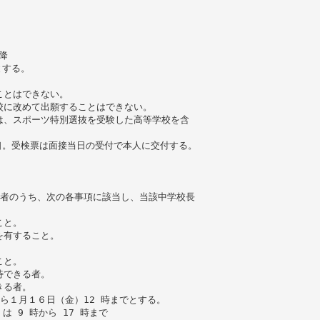
降
とする。
ことはできない。
校に改めて出願することはできない。
は、スポーツ特別選抜を受験した高等学校を含
口。受検票は面接当日の受付で本人に交付する。
の者のうち、次の各事項に該当し、当該中学校長
こと。
を有すること。
こと。
待できる者。
きる者。
ら１月１６日（金）12 時までとする。
は 9 時から 17 時まで