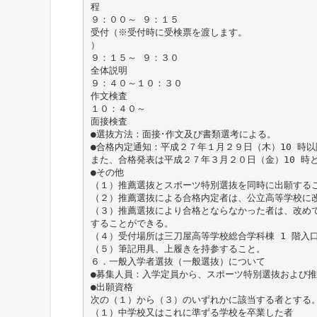
程
９：００～ ９：１５
受付（※受付時に受検票を渡します。
）
９：１５～ ９：３０
全体説明
９：４０～１０：３０
作文検査
１０：４０～
面接検査
●選抜方法：面接･作文及び書類選考による。
●合格内定通知：平成２７年１月２９日（木）10 時以
また、合格発表は平成２７年３月２０日（金）10 時
●その他
（１）推薦選抜とスポーツ特別選抜を同時に出願する
（２）推薦選抜による合格内定者は、公立高等学校に
（３）推薦選抜により合格とならなかった者は、改め
することができる。
（４）受付場所は三刀屋高等学校総合学科棟 1 階入
（５）筆記用具、上履きを持参すること。
６．一般入学者選抜（一般選抜）について
●募集人員：入学定員から、スポーツ特別選抜および
●出願資格
次の（１）から（３）のいずれかに該当する者とする
（１）中学校又はこれに準ずる学校を卒業した者