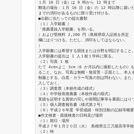
１月 16 日（金）は 9 時から 12 時まで
郵送の場合：１月 16 日（金）の 12 時以降に届い
までの消印があるものに限り受け付ける。
●出願に当たっての提出書類
（１）入学願書（
「推薦選抜入学願書」を用いる。
）および受検料 2,200 円（島根県収入証紙を所定
欄にはりつける。ただし、消印をしてはならない。
）
入学願書には希望する競技または分野を明記すること
入学願書の提出は 1 人１校１学科に限る。
（２）写真 1 枚
たて 4cm×よこ 3cm（6 か月以内に撮影したもの
ること。なお、写真は無帽・無背景・正面とし、本人
制服とする。白黒・カラー写真の別は問わない。また
入しておく。
（３）調査票（本校作成の様式）
（４）中学校長推薦書（本校作成の様式）
実績を証明する賞状の写しや新聞記事等を裏面にはり
（５）個人調査報告書（様式第２号）
（６）平成２６年度 学習成績・特別活動の記録等概
●作文検査・面接検査の日時及び場所
（１）期日・場所
平成２７年１月２０日（火） 島根県立三刀屋高等学校
（２）時