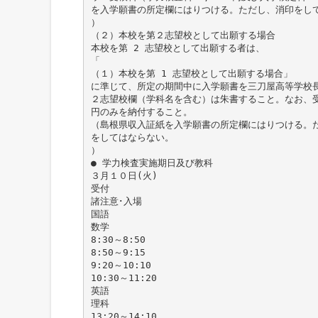
を入学願書の所定欄にはりつける。ただし、消印をし
）
（２）本校を第２志望校として出願する場合
本校を第 2 志望校として出願する者は、
「
（１）本校を第 1 志望校として出願する場合」
に準じて、所定の期間中に入学願書を三刀屋高等学校
２志望校欄（学科名を含む）は朱書すること。なお、受
円のみを納付すること。
（島根県収入証紙を入学願書の所定欄にはりつける。
をしてはならない。
）
● 学力検査実施期日及び教科
３月１０日(火)
受付
諸注意･入場
国語
数学
8:30～8:50
8:50～9:15
9:20～10:10
10:30～11:20
英語
理科
13:20～14:10