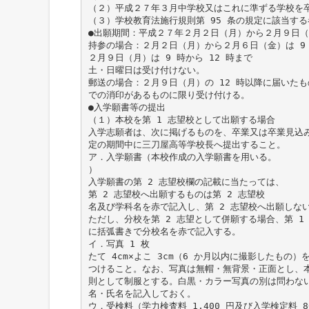
（２）平成２７年３月中学校又はこれに準ずる学校を
（３）学校教育法施行規則第 95 条の規定に該当する
●出願期間：平成２７年２月２日（月）から２月９日（
持参の場合：２月２日（月）から２月６日（金）は 9 
２月９日（月）は 9 時から 12 時まで
土・日曜日は受け付けない。
郵送の場合：２月９日（月）の 12 時以降に届いた
での消印があるものに限り受け付ける。
●入学願書等の提出
（１）本校を第 1 志望校として出願する場合
入学志願者は、次に掲げるものを、卒業又は卒業見込
定の期間中に三刀屋高等学校長へ提出すること。
ア．入学願書（本校作成の入学願書を用いる。
）
入学願書の第 2 志望校欄の記載に当たっては、
第 2 志望校へ出願するものは第 2 志望校
名及び学科名を赤で記入し、第 2 志望校へ出願しな
ただし、分校を第 2 志望として併願する場合、第 1
に括弧書きで分校名を赤で記入する。
イ．写真 1 枚
たて 4cm×よこ 3cm（6 か月以内に撮影したもの
つけること。なお、写真は無帽・無背景・正面とし、
則として制服とする。白黒・カラー写真の別は問わな
名・氏名を記入しておく。
ウ．受検料（学力検査料 1,400 円及び入学検定料 8