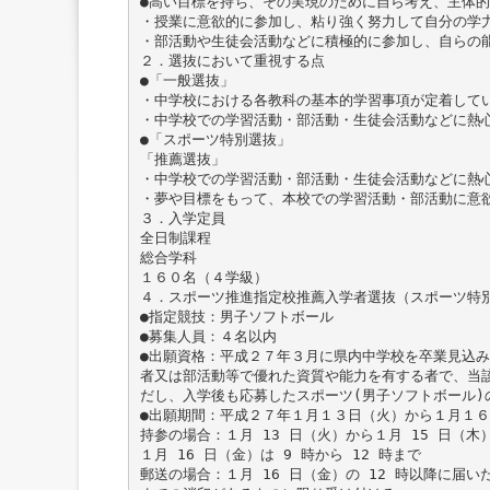
●高い目標を持ち、その実現のために自ら考え、主体
・授業に意欲的に参加し、粘り強く努力して自分の学
・部活動や生徒会活動などに積極的に参加し、自らの
２．選抜において重視する点
●「一般選抜」
・中学校における各教科の基本的学習事項が定着して
・中学校での学習活動・部活動・生徒会活動などに熱
●「スポーツ特別選抜」
「推薦選抜」
・中学校での学習活動・部活動・生徒会活動などに熱
・夢や目標をもって、本校での学習活動・部活動に意
３．入学定員
全日制課程
総合学科
１６０名（４学級）
４．スポーツ推進指定校推薦入学者選抜（スポーツ特
●指定競技：男子ソフトボール
●募集人員：４名以内
●出願資格：平成２７年３月に県内中学校を卒業見込
者又は部活動等で優れた資質や能力を有する者で、当
だし、入学後も応募したスポーツ(男子ソフトボール)
●出願期間：平成２７年１月１３日（火）から１月１６
持参の場合：１月 13 日（火）から１月 15 日（木）
１月 16 日（金）は 9 時から 12 時まで
郵送の場合：１月 16 日（金）の 12 時以降に届い