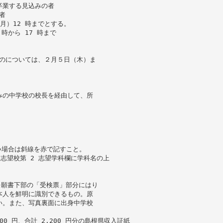
卒業する見込みの者
者
月）12 時までとする。
時から 17 時まで
ものについては、２月５日（木）ま
みの中学校の校長を経由して、所
い場合は斜線を赤で記すこと。
 志望校第 2 志望学科欄に学科名の上
）を願書下部の「受検票」部分にはり
本人を鮮明に識別できるもの。原
い。また、写真裏面に出身中学校
00 円、合計 2,200 円分の島根県収入証紙