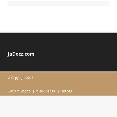
JaDocz.com
© Copyright 2026
ABOUT JADOCZ
DMCA / GDPR
REPORT