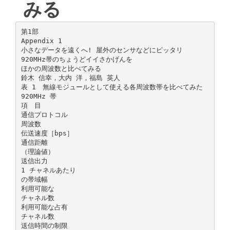
みる
第1部
Appendix 1
小さなデータを遠くへ! 屋外のセンサなどにピッタリ
920MHz帯のちょうどイイさかげんを
ほかの周波数と比べてみる
鈴木 信幸，大内 洋，福島 英人
表 1 無線モジュールとして使える各周波数帯を比べてみた
920MHz 帯
項 目
通信プロトコル
周波数
伝送速度［bps］
通信距離
（理論値）
送信出力
1 チャネルあたり
の帯域幅
利用可能な
チャネル数
利用可能な占有
チャネル数
送信時間の制限