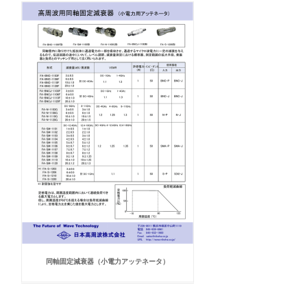
同軸固定減衰器（小電力アッテネータ）