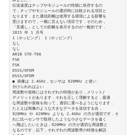
伝送速度はチップやモジュールの性能に依存するの
で，チップやモジュールの選択時に比較される項目と
なります．また通信距離は使用する環境による影響を
受けますので，一概に言えない項目です．そのため，
「見通し」としての距離を表示するのが一般的です．
2015 年 1 月号
1（ホッピング） 1（ホッピング）
なし
なし
ARIB STD-T66
FSK
FSK
DSSS/OFDM
DSSS/OFDM
● 画像は 2.4GHz，センサは 920MHz と使い
分けられればよい
周波数や規格にはそれぞれの特徴があり，メリット/
デメリットがあります．それを正しく理解すると，最適
な周波数や規格を知って，適切に選べるようになります．
たとえば画像のような大きなデータを送信する合，
920MHz や 429MHz よりも 2.4GHz の方が適切です．そ
れに比べセンサで取得したような小さなデータを遠く
へ飛ばしたいときは，920MHz の方が適切な周波数と
なるのです．以下，それぞれの周波数帯の特徴を解説