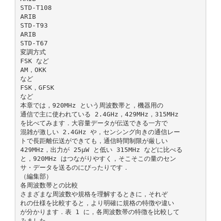
STD-T108
ARIB
STD-T93
ARIB
STD-T67
変調方式
FSK など
AM，OKK
など
FSK，GFSK
など
本章では，920MHz という周波数帯と，機器用の
通信で主に使われている 2.4GHz，429MHz，315MHz
を比べてみます．大容量データが伝送できる一方で
混雑が激しい 2.4GHz や，センシング向きの通信レー
トで長距離伝送ができても，通信時間制限が厳しい
429MHz，出力が 25μW と低い 315MHz などに比べる
と，920MHz はつながりやすく，そこそこの量のセン
サ・データを送るのにぴったりです．
（編集部）
各周波数帯との比較
さまざまな周波数や規格を理解するときに，それぞ
れの仕様を比較すると，より明確に規格の特徴や違い
が分かります．表 1 に，各周波数帯の特徴を比較して
みました．