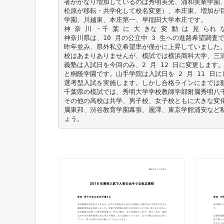
者がかなり増加しているのは秀明英光、浦和実業学園
松原が移転・共学化して校名変更）、本庄東、増加が
学園、川越東、本庄第一、早稲田大学本庄です。
神 奈 川 ・千 葉 に 大 きな 変 動 は 見 られ 
神奈川県は、10 月の公立中 3 生への進路希望調査
昨年並み、県外私立希望率が僅かに上昇していました
校はあまりありませんが、模試では横浜商科大学、三
義塾は入試日を今回のみ、2 月 12 日に変更します
と桐蔭学園です。山手学院は入試日を 2 月 11 日
選考型入試を実施します。しかし合格ラインにまでは
千葉県の模試では、秀明大学学校教師学部附属秀明八
その他の高校は共学、男子校、女子校ともに大きな変
属東邦、渋谷教育学園幕張、麗澤、東京学館浦安など