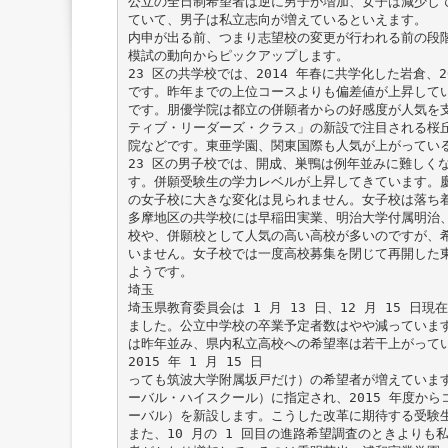
公立の全日制希望者は逆に男子が増加、女子は減少し
ていて、男子は私立志向が増えているといえます。
内申が出る前、つまり志望校の変更が行われる前の段
模試の動向からピックアップします。
23 区の共学校では、2014 年春に共学化した岩倉、
です。昨年までの上位コースよりも偏差値が上昇して
です。朋優学院は都立の併願者からの好感度が人気を
ティブ・リーダーズ・クラス」の新設で注目される桜
院などです。東亜学園、関東国際も人気が上がってい
23 区の男子校では、開成、巣鴨は例年並みに難しく
す。併願受験生の学力レベルが上昇してきています。
の女子校に大きな変化は見られません。女子校は落ち
多摩地区の共学校には早稲田実業、明治大学付属明治
校や、併願校として人気の高い高校が多いのですが、
いません。女子校では一度高校募集を閉じて再開した
ようです。
埼玉
埼玉県教育委員会は 1 月 13 日、12 月 15 日
ました。公立中学校の卒業予定者数はやや減っていま
は昨年並み、県内私立高校への希望率は若干上がって
2015 年 1 月 15 日
っても筑波大学附属坂戸だけ）の希望者が増えていま
ーバル・ハイスクール）に指定され、2015 年度か
ーバル）を新設します。こうした改革に期待する受験
また、10 月の 1 回目の進路希望調査のときよりも