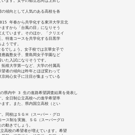
ています。女子の都立志向は上昇し
階の傾向として人気のある高校を各
2015 年春から共学化する東洋大学京北
いますから「台風の目」になりそう
支えています。そのほか、「クリエイ
丘、特進コースを共学化する目黒学
るようです。
なるでしょう。女子校では京華女子で
慶應義塾女子、豊島岡女子学園など
着いた入試になりそうです。
、拓殖大学第一など、大学の付属高
希望者の傾向は昨年とほぼ変わって
東京純心女子に注目が集まっている
現在の県内中 3 生の進路希望調査結果を発表し
す。全日制公立高校への進学希望率
います。また、県内国立高校（とい
す。同校はＳＧＨ（スーパー・グロ
らコース制を実施、ＳＧ（スーパーグロ
生の動きでしょう。
私立高校の希望者が増えています。希望