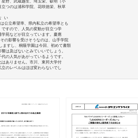
、星野、武蔵越生、埼玉栄、叡明（小
目立つのは浦和学院、花咲徳栄、秋草
な い
では公立希望率、県内私立の希望率とも
。ですので、人気の変動が目立つ学
浦学苑などが目立っています。慶應
。その影響を受けそうなのは、山手学院
にしますし、桐蔭学園は今回、初めて書類
影響は及ばないとみていいでしょう。
千代の人気があがっているようです。
化はありません。市川、東邦大学付
私立のレベルはほぼ変わらないでし