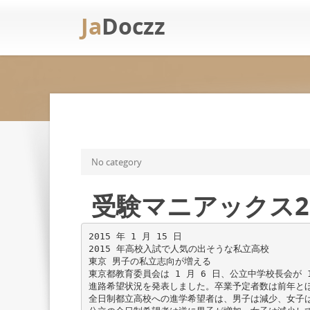
Ja
Doczz
No category
受験マニアックス20
2015 年 1 月 15 日
2015 年高校入試で人気の出そうな私立高校
東京 男子の私立志向が増える
東京都教育委員会は 1 月 6 日、公立中学校長会が 
進路希望状況を発表しました。卒業予定者数は前年と
全日制都立高校への進学希望者は、男子は減少、女子