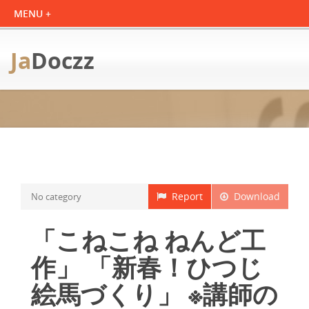
Ja
Doczz
Report
Download
No category
「こねこね ねんど工
作」 「新春！ひつじ
絵馬づくり」 ※講師の