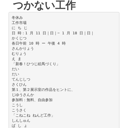
つかない工作
冬休み
工作市場
に ち じ
日 時：1 月 11 日｜日｜− 1 月 18 日｜日｜
かくじつ
各日午前 10 時 ー 午後 4 時
さんかりょう
むりょう
え ま
「新春！ひつじ絵馬づくり」
だい
だい
てんじしつ
さくひん
第１、第２展示室の作品をヒントに、
じゆうさんか
参加料：無料、自由参加
こうし
こうさく
「こねこね ねんど工作」
しんしゅん
ば し ょ