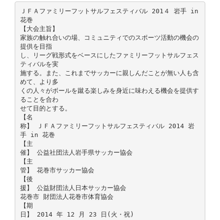
ＪＦＡファミリーフットサルフェスティバル 201４ 岩手 in
花巻
【大会主旨】
家族の触れ合いの場、コミュニティでのスポーツ活動の機会の
提供を目指
し、リーグ戦形式をベースにしたファミリーフットサルフェス
ティバルを実
施する。また、これまでサッカーに親しんだことが無い人も含
めて、より多
くの人々がボールを蹴る楽しみを身近に味わえる機会を提供す
ることを合わ
せて目的とする。
【名
称】 ＪＦＡファミリーフットサルフェスティバル 2014 岩
手 in 花巻
【主
催】 公益社団法人岩手県サッカー協会
【主
管】 花巻市サッカー協会
【後
援】 公益財団法人日本サッカー協会
花巻市 財団法人花巻市体育協会
【期
日】 2014 年 12 月 23 日(火・祝)