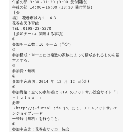
午前の部 9:30～11:30（9:00 受付開始）
午後の部 14:00～16:00（13:30 受付開始）
【会
場】 花巻市城内１－４３
花巻市民体育館
TEL：0198-23-5270
【参加チームに関連する事項】
①
参加チーム数：16 チーム（予定）
②
参加構成：単一または複数の家族によって構成されるものを基
本とする。
③
参加費：無料
④
参加申込締切：2014 年 12 月 12 日(金)
⑤
参加資格：全ての参加者は JFA のフットサル総合サイト「ｊ
－ｆｕｔｓａｌ」
必着
（http://j-futsal.jfa.jp）にて、ＪＦＡフットサルエ
ンジョイプレーヤ
ー登録（無料）を行うこと。
⑥
参加申込先：花巻市サッカー協会