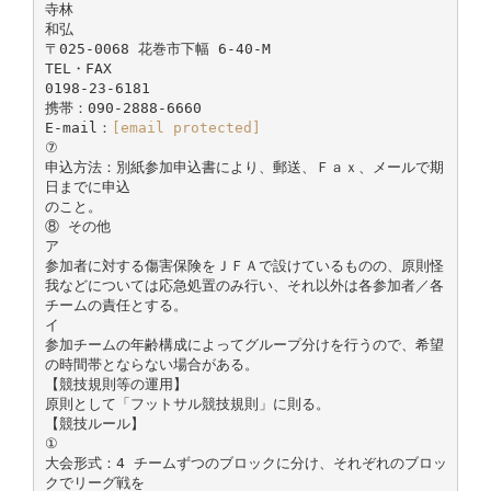
寺林
和弘
〒025-0068 花巻市下幅 6-40-M
TEL・FAX
0198-23-6181
携帯：090-2888-6660
E-mail：
[email protected]
⑦
申込方法：別紙参加申込書により、郵送、Ｆａｘ、メールで期
日までに申込
のこと。
⑧ その他
ア
参加者に対する傷害保険をＪＦＡで設けているものの、原則怪
我などについては応急処置のみ行い、それ以外は各参加者／各
チームの責任とする。
イ
参加チームの年齢構成によってグループ分けを行うので、希望
の時間帯とならない場合がある。
【競技規則等の運用】
原則として「フットサル競技規則」に則る。
【競技ルール】
①
大会形式：4 チームずつのブロックに分け、それぞれのブロッ
クでリーグ戦を