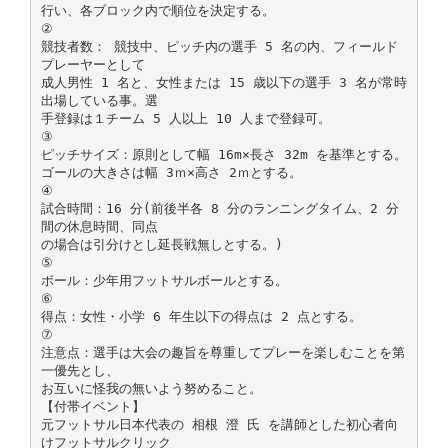
行い、各ブロック内で順位を決定する。
②
競技者数： 競技中、ピッチ内の選手 5 名の内、フィールド
プレーヤーとして
成人男性 1 名と、女性または 15 歳以下の選手 3 名が常時
出場している事。選
手登録は１チーム 5 人以上 10 人まで登録可。
③
ピッチサイズ：原則として幅 16m×長さ 32m を基準とする。
ゴールの大きさは幅 3ｍ×高さ 2ｍとする。
④
試合時間：16 分(前後半各 8 分のランニングタイム、2 分
間の休息時間、同点
の場合は引分けとし延長戦無しとする。)
⑤
ボール：少年用フットサルボールとする。
⑥
得点：女性・小学 6 年生以下の得点は 2 点とする。
⑦
注意点：選手は大会の趣旨を尊重してプレーを楽しむことを第
一優先とし、
お互いに怪我の無いよう努めること。
【付帯イベント】
元フットサル日本代表の 相根 澄 氏 を講師とした初心者向
けフットサルクリック