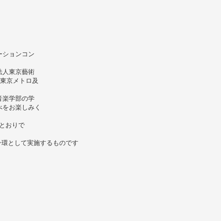
ーションコン
法人東京藝術
、東京メトロ及
音楽学部の学
べをお楽しみく
のとおりで
一環として実施するものです