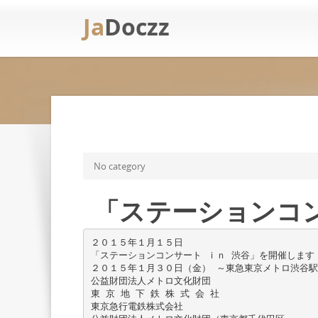
Ja
Doczz
No category
「ステーションコン
２０１５年１月１５日
「ステーションコンサート ｉｎ 渋谷」を開催します
２０１５年１月３０日（金） ～東急東京メトロ渋谷駅
公益財団法人メトロ文化財団
東 京 地 下 鉄 株 式 会 社
東京急行電鉄株式会社