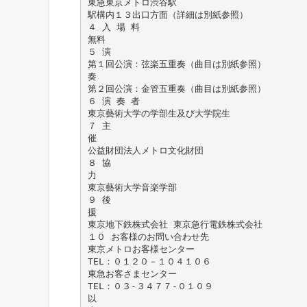
東急東京メトロ渋谷駅
駅構内１３出口方面（詳細は別紙参照）
４ 入 場 料
無料
５ 演
第１回公演：弦楽五重奏（曲目は別紙参照）
奏
第２回公演：金管五重奏（曲目は別紙参照）
６ 演 奏 者
東京藝術大学の学部生及び大学院生
７ 主
催
公益財団法人メトロ文化財団
８ 協
力
東京藝術大学音楽学部
９ 後
援
東京地下鉄株式会社 東京急行電鉄株式会社
１０ お客様のお問い合わせ先
東京メトロお客様センター
TEL：０１２０－１０４１０６
東急お客さまセンター
TEL：０３-３４７７-０１０９
以