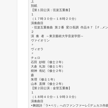
上
別紙
【第１回公演：弦楽五重奏】
１
（１７時３０分～１８時２０分）
演奏曲目
・弦楽五重奏曲 第２番 変ロ長調 作品８７ [Ｆ.メ
２
演 奏 者 ～東京藝術大学音楽学部～
ヴァイオリン
〃
ヴィオラ
〃
チェロ
石田 紗樹 (修士２年）
大倉 礼加 (修士１年）
樹神 有紀 (修士２年）
森
朱理 (修士１年）
山本 直輝 (修士２年）
【第２回公演：金管五重奏】
１
（１８時４０分～１９時３０分）
演奏曲目
•舞踏詩「ラ•ペリ」へのファンファーレ[デュカス作曲