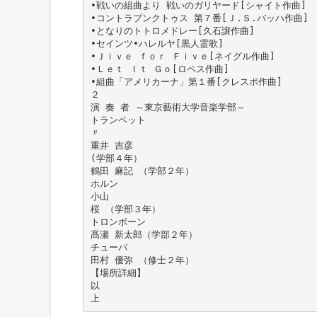
•戦いの組曲より 戦いのガリヤード[シャイト作曲]
•コントラプンクトゥス 第７番[Ｊ.Ｓ.バッハ作曲]
•となりのトトロメドレー[久石譲作曲]
•セインツ•ハレルヤ[黒人霊歌]
•Ｊｉｖｅ ｆｏｒ Ｆｉｖｅ[ネイグル作曲]
•Ｌｅｔ Ｉｔ Ｇｏ[ロペス作曲]
•組曲「アメリカーナ」第１番[クレスポ作曲]
２
演 奏 者 ～東京藝術大学音楽学部～
トランペット
〃
重井 吉彦
(学部４年）
鶴田 麻記 （学部２年）
ホルン
小山
桜 （学部３年）
トロンボーン
髙瀬 新太郎（学部２年）
チューバ
田村 優弥 （修士２年）
【場所詳細】
以