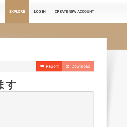
EXPLORE
LOG IN
CREATE NEW ACCOUNT
Report
Download
ます