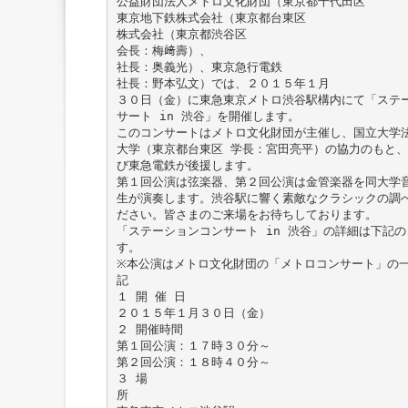
公益財団法人メトロ文化財団（東京都千代田区
東京地下鉄株式会社（東京都台東区
株式会社（東京都渋谷区
会長：梅﨑壽）、
社長：奥義光）、東京急行電鉄
社長：野本弘文）では、２０１５年１月
３０日（金）に東急東京メトロ渋谷駅構内にて「ステ
サート in 渋谷」を開催します。
このコンサートはメトロ文化財団が主催し、国立大学
大学（東京都台東区 学長：宮田亮平）の協力のもと
び東急電鉄が後援します。
第１回公演は弦楽器、第２回公演は金管楽器を同大学
生が演奏します。渋谷駅に響く素敵なクラシックの調
ださい。皆さまのご来場をお待ちしております。
「ステーションコンサート in 渋谷」の詳細は下記
す。
※本公演はメトロ文化財団の「メトロコンサート」の
記
１ 開 催 日
２０１５年１月３０日（金）
２ 開催時間
第１回公演：１７時３０分～
第２回公演：１８時４０分～
３ 場
所