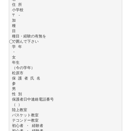
住 所
小学校
〒 -
加
種
目
種目・経験の有無を
⃝で囲んで下さい
学 年
・
女
年生
（今の学年）
松原市
保 護 者 氏 名
参
男
性 別
保護者日中連絡電話番号
（ ）
陸上教室
バスケット教室
テコンドー教室
初心者 ・ 経験者
初心者 ・ 経験者