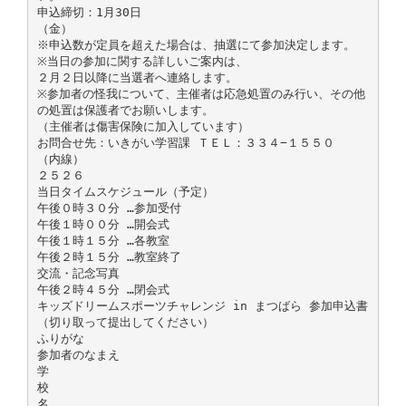
申込締切：1月30日
（金）
※申込数が定員を超えた場合は、抽選にて参加決定します。
※当日の参加に関する詳しいご案内は、
２月２日以降に当選者へ連絡します。
※参加者の怪我について、主催者は応急処置のみ行い、その他
の処置は保護者でお願いします。
（主催者は傷害保険に加入しています）
お問合せ先：いきがい学習課 ＴＥＬ：３３４−１５５０
（内線）
２５２６
当日タイムスケジュール（予定）
午後０時３０分 …参加受付
午後１時００分 …開会式
午後１時１５分 …各教室
午後２時１５分 …教室終了
交流・記念写真
午後２時４５分 …閉会式
キッズドリームスポーツチャレンジ in まつばら 参加申込書
（切り取って提出してください）
ふりがな
参加者のなまえ
学
校
名