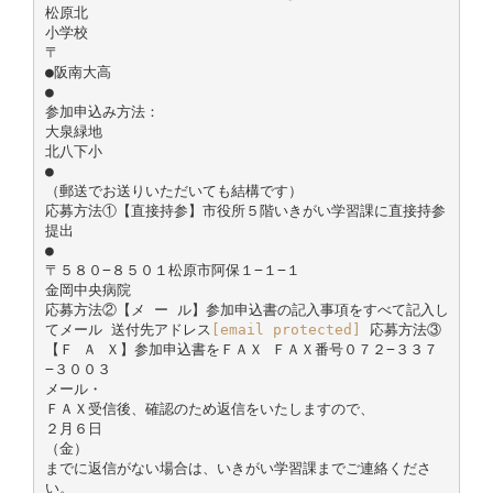
松原北
小学校
〒
●阪南大高
●
参加申込み方法：
大泉緑地
北八下小
●
（郵送でお送りいただいても結構です）
応募方法①【直接持参】市役所５階いきがい学習課に直接持参
提出
●
〒５８０−８５０１松原市阿保１−１−１
金岡中央病院
応募方法②【メ ー ル】参加申込書の記入事項をすべて記入し
てメール 送付先アドレス
[email protected]
応募方法③
【Ｆ Ａ Ｘ】参加申込書をＦＡＸ ＦＡＸ番号０７２−３３７
−３００３
メール・
ＦＡＸ受信後、確認のため返信をいたしますので、
２月６日
（金）
までに返信がない場合は、いきがい学習課までご連絡くださ
い。