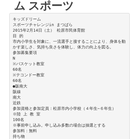
ム スポーツ
キッズドリーム
スポーツチャレンジin まつばら
2015年2月14日（土） 松原市民体育館
目 的
市内小学生を対象に、一流選手と接することにより、身体を動
かす楽しさ、気持ち良さを体験し、体力の向上を図る。
参加募集要項
N
※バスケット教室
60名
※テコンドー教室
60名
●阪南大
阪線
南大
近鉄
参加資格と参加定員：松原市内小学校（４年生∼６年生）
※陸 上 教 室
100名
※事前申し込み。申し込み多数の場合は抽選とする
参加料：無料
持ち物