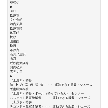
布忍小
●
309
松原市
文化会館
河内天美
松原市民
体育館
松原
図書館
松原
市役所
高見ノ里駅
布忍
近鉄南大阪線
河内松原
高見ノ里
●
（上履き）持参
陸 上 教 室 希 望 者・・・ 運動できる服装・シューズ
阪南医療福祉
（上履き）持参・ボール（持っている人） センター
バスケット教室希望者・・・ 運動できる服装・シューズ
（上履き）持参
テコンドー教室希望者・・・ 運動できる服装・シューズ