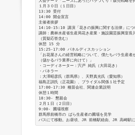
大会テーマ「ニーズにあったバラづくり！販売戦略を
１月３０日（１日目）
13:30 受付
14:00 開会宣言
主催者挨拶
14:10-15:10 講演「花きの振興に関する法律」に
講師：農林水産省生産局花き産業・施設園芸振興室長
（質疑応答含む）
休憩 15 分
15:25-17:00 パネルディスカッション
「お花屋さんの経営戦略について、僕たちバラ生産者
（儲かるバラ業界に向けて）」
・コーディネーター：宍戸 純氏（大田花き）
・パネラー
：大澤昭彦氏（群馬県）、天野真光氏（愛知県）
福島正訓氏（正花園）、ブライダル関係１社予定
17:00-17:30 種苗会社、関連企業説明
休憩１時間
18:30- 懇親会
２月１日（２日目）
9:00- 圃場視察
群馬県前橋市の ばら生産者の圃場を見学