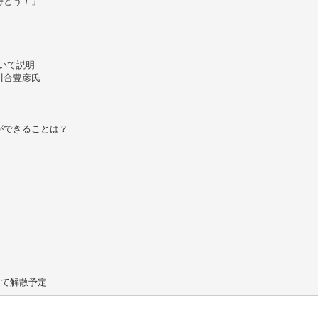
持とう！」
ついて説明
川合豊彦氏
ができることは？