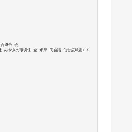
組合連合 会
 社 みやぎの環境保 全 米県 民会議 仙台広域圏ＥＳ