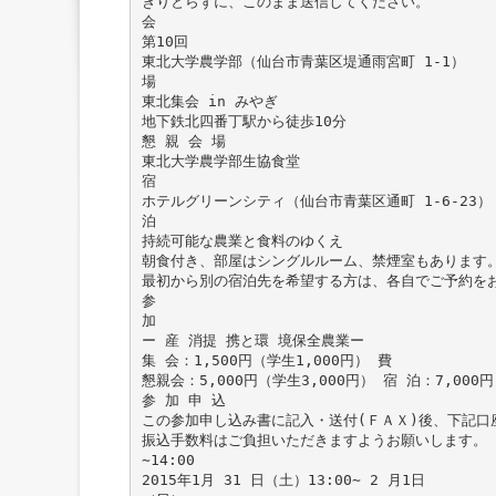
きりとらずに、このまま送信してください。
会
第10回
東北大学農学部（仙台市青葉区堤通雨宮町 1-1）
場
東北集会 in みやぎ
地下鉄北四番丁駅から徒歩10分
懇 親 会 場
東北大学農学部生協食堂
宿
ホテルグリーンシティ（仙台市青葉区通町 1-6-23） 電話
泊
持続可能な農業と食料のゆくえ
朝食付き、部屋はシングルルーム、禁煙室もあります
最初から別の宿泊先を希望する方は、各自でご予約を
参
加
ー 産 消提 携と環 境保全農業ー
集 会：1,500円（学生1,000円） 費
懇親会：5,000円（学生3,000円） 宿 泊：7,000円
参 加 申 込
この参加申し込み書に記入・送付(ＦＡＸ)後、下記口
振込手数料はご負担いただきますようお願いします。
∼14:00
2015年1月 31 日（土）13:00∼ 2 月1日