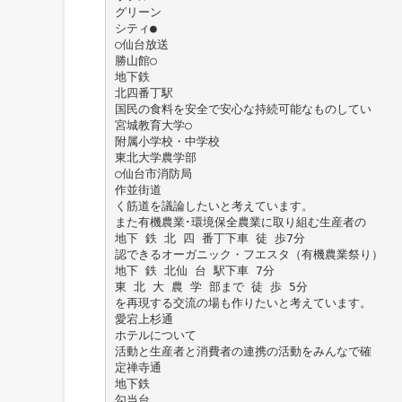
グリーン
シティ●
○仙台放送
勝山館○
地下鉄
北四番丁駅
国民の食料を安全で安心な持続可能なものしてい
宮城教育大学○
附属小学校・中学校
東北大学農学部
○仙台市消防局
作並街道
く筋道を議論したいと考えています。
また有機農業･環境保全農業に取り組む生産者の
地下 鉄 北 四 番丁下車 徒 歩7分
認できるオーガニック・フエスタ（有機農業祭り）
地下 鉄 北仙 台 駅下車 7分
東 北 大 農 学 部まで 徒 歩 5分
を再現する交流の場も作りたいと考えています。
愛宕上杉通
ホテルについて
活動と生産者と消費者の連携の活動をみんなで確
定禅寺通
地下鉄
勾当台