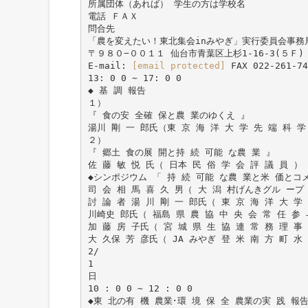
所属団体（あれば） 学生の方は学校名
電話 ＦＡＸ
問合先
「農を変えたい！東北集会inみやぎ」実行委員会事務
〒９８０−００１１ 仙台市青葉区上杉1-16-3(５Ｆ
E-mail:
[email protected]
FAX 022-261-74
13: 0 0 ∼ 17: 0 0
◆ 基 調 報告
１）
『 食の安 全確 保と農 業のゆくえ 』
湯川 剛 一 郎氏（東 京 海 洋 大 学 先 端 科 学
２）
『 郷土 食の展 開と持 続 可能 な農 業 』
佐 藤 敏 悦 氏（ 日本 民 俗 学 会 評 議 員 ）
◆シンポジウム 「 持 続 可能 な農 業と米 価とコ
司 会 相 馬 喜 久 男（ 大 潟 村げんきグル ープ
討 論 者 湯 川 剛 一 郎氏（ 東 京 海 洋 大 学
川崎史 郎氏（ 福島 県 農 協 中 央 会 常 任 参 
加 藤 房 子氏（ 宮 城 県 生 協 連 常 務 理
大 久保 芳 彦氏（ JA みやぎ 登 米 南 方 町 水
2/
1
日
10 : 0 0 ∼ 12 : 0 0
◆東 北の有 機 農業･環 境 保 全 農業の実 践 報