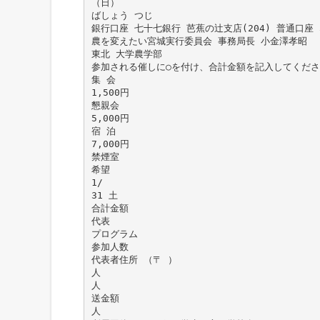
（日）
ばしょう つじ
銀行口座 七十七銀行 芭蕉の辻支店(204) 普通口座 5
農を変えたい宮城実行委員会 事務局長 小金澤孝昭
東北 大学農学部
参加される催しに○を付け、合計金額を記入してくださ
集 会
1,500円
懇親会
5,000円
宿 泊
7,000円
禁煙室
希望
1/
31 土
合計金額
代表
プログラム
参加人数
代表者住所 （〒 ）
人
人
送金額
人