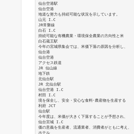
仙台空港駅
仙台空港
地道な努力も持続可能な状況を示しています。
山元 I.C
JR常磐線
白石 I.C
持続可能な有機農業・環境保全農業の方向性と米
白石蔵王駅
今年の宮城県集会では、米価下落の原因を分析し、
仙台港
仙台空港
アクセス鉄道
JR 仙山線
地下鉄
北仙台駅
JR 北仙台駅
仙台空港 I.C
村田 I.C
境を保全し、安全・安心な食料･農産物を生産する
利府 JCT
仙台駅
今年度は、米価が大きく下落することが予想され、
仙台宮城 I.C
価の意義を生産者、流通業者、消費者がともに考え、
ホテル