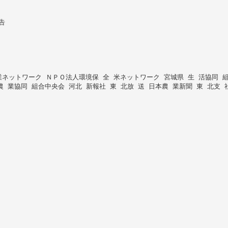
告
業ネットワーク ＮＰＯ法人環境保 全 米ネットワーク 宮城県 生 活協同 
 農 業協同 組合中央会 河北 新報社 東 北放 送 日本農 業新聞 東 北支