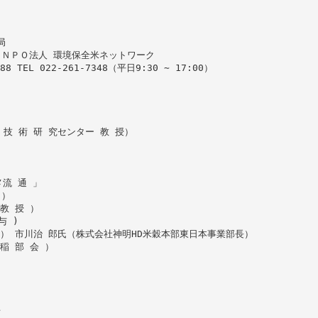
局
) ＮＰＯ法人 環境保全米ネットワーク
88 TEL 022-261-7348（平日9:30 ∼ 17:00）
 技 術 研 究センター 教 授）
メ流 通 」
 ）
 教 授 ）
与 )
 事 ） 市川治 郎氏（株式会社神明HD米穀本部東日本事業部長）
 稲 部 会 ）
告