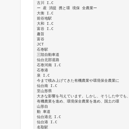
古川 I.C
ー 産 消提 携と環 境保 全農業ー
大衡 I.C
前谷地駅
大和 I.C
富谷 I.C
趣旨
富谷
JCT
石巻駅
三陸自動車道
仙台北部道路
石巻河南 I.C
石巻港
泉 I.C
今まで積み上げてきた有機農業や環境保全農業に
仙台南 I.C
至山形県
大きな影響を与えています。しかし、そうした中でも
有機農業を進め、環境保全農業を進め、国土の環
山形自
動 車道
仙台港北 I.C
仙台港 I.C
名取駅