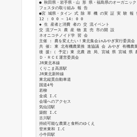
● 秋田県・岩手県・山 形 県・福島県のオーガニック
フェスタの取り組み 報 告
●宮 城県・タイン 式 除 草 機 の実 証 実 験 報 
12 : 0 0 ∼ 14: 0 0
◆ 生 産者と消費 者の 交 流イベント
交 流ブース 農 産 物 直 売 市の開 設
ネオニコチノイド学 習 会
主催 : 農を変えたい！東北集会inみやぎ実行委員会
共 催: 東 北有機農業推 進協議 会 みやぎ 有機農
後 援:（ 予定）東 北農 政 局、宮城 県 宮城 県
Ｄ・ＲＣＥ運営委員会
JR東北本線
くりこま高原駅
JR東北新幹線
東北縦貫自動車道
国道4号
若柳
金成 I.C
会場へのアクセス
気仙沼駅
築館 I.C
古川駅
持続可能な農業と食料のゆくえ
登米東和 I.C
小牛田駅