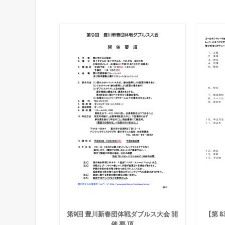
第9回 豊川新春団体戦ダブルス大会 開
【第 
催 要 項