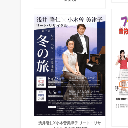
浅井隆仁X小木曽美津子 リート・リサ