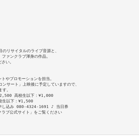
 回目のリサイタルのライブ音源と、
た、ファンクラブ渾身の作品。
ださい。
ントやプロモーションを担当。
コンサート」上映後に予定していますので、
ます。
2,500 高校生以下：¥1,000
校生以下：¥1,500
み 080-4324-1691 ♪ 当日券
クラブ公式サイト」をご覧ください