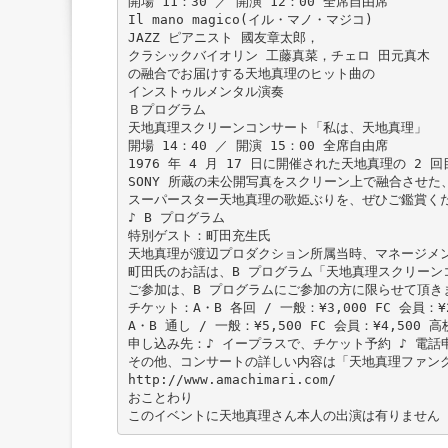
開場 11：30 ／ 開演 12：00 全席自由席
Il mano magico(イル・マノ・マジコ)
JAZZ ピアニスト 國友章太郎，
クラシックバイオリン 工藤真菜，チェロ 田元真木
の融合でお届けする天地真理のヒット曲の
インストゥルメンタル演奏
Ｂプログラム
天地真理スクリーンコンサート「私は、天地真理」
開場 14：40 ／ 開演 15：00 全席自由席
1976 年 4 月 17 日に開催された天地真理の 2
SONY 所蔵の未公開写真をスクリーン上で融合させ
スーパースター天地真理の歌姫ぶりを、ぜひご鑑賞く
♪ B プログラム
特別ゲスト：町田充生氏
天地真理が渡辺プロダクション所属当時、マネージメ
町田氏のお話は、B プログラム「天地真理スクリーン
ご参加は、B プログラムにご参加の方に限らせて頂き
チケット：A・B 各回 / 一般：¥3,000 FC 会員：¥
A・B 通し / 一般：¥5,500 FC 会員：¥4,500 高
申し込み先：♪ イープラスで、チケット予約 ♪ 電話申し込
その他、コンサートの詳しい内容は「天地真理ファン
http://www.amachimari.com/
おことわり