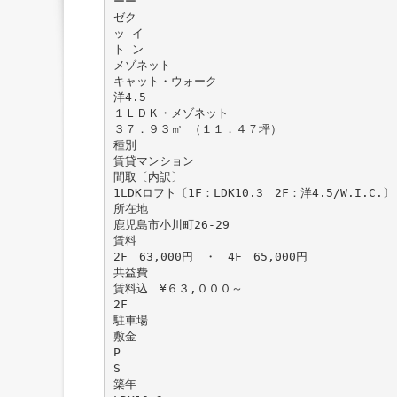
ーー
ゼク
ッ イ
ト ン
メゾネット
キャット・ウォーク
洋4.5
１ＬＤＫ・メゾネット
３７．９３㎡ （１１．４７坪）
種別
賃貸マンション
間取〔内訳〕
1LDKロフト〔1F：LDK10.3 2F：洋4.5/W.I.C.〕
所在地
鹿児島市小川町26-29
賃料
2F 63,000円 ・ 4F 65,000円
共益費
賃料込 ¥６３,０００～
2F
駐車場
敷金
P
S
築年