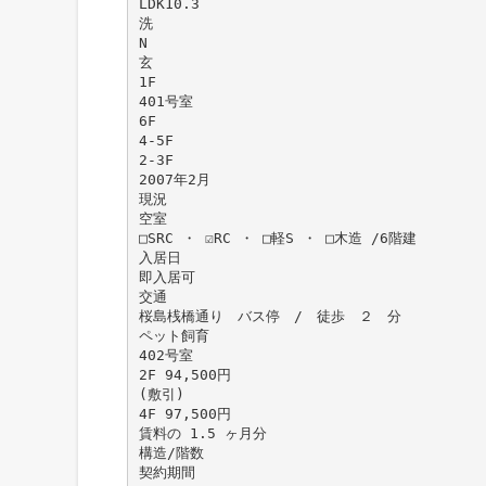
LDK10.3
洗
N
玄
1F
401号室
6F
4-5F
2-3F
2007年2月
現況
空室
□SRC ・ ☑RC ・ □軽S ・ □木造 /6階建
入居日
即入居可
交通
桜島桟橋通り バス停 / 徒歩 ２ 分
ペット飼育
402号室
2F 94,500円
(敷引)
4F 97,500円
賃料の 1.5 ヶ月分
構造/階数
契約期間