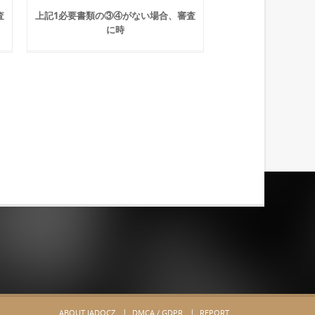
査
上記1必要書類の③④がない場合、審査
に時
ABOUT JADOCZ
DMCA / GDPR
REPORT