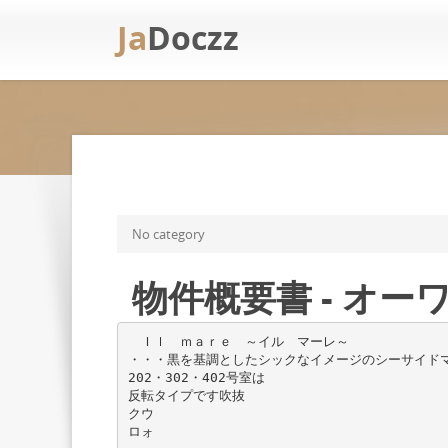
Ja
Doczz
No category
物件概要書 - オー
Ｉｌ ｍａｒｅ ～イル マーレ～
・・・黒を基調としたシックなイメージのシーサイド
202・302・402号室は
反転タイプです吹抜
クウ
ロォ