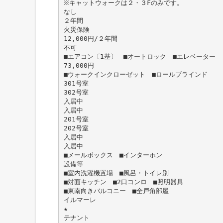
※キャットウォークは２・３Fのみです。
なし
２年間
火災保険
12,000円/２年間
不可
■エアコン〔1基〕 ■オートロック ■エレベーター
73,000円
■ウォークインクローゼット ■ロールブラインド
301号室
302号室
入居中
入居中
201号室
202号室
入居中
入居中
■メールボックス ■インターホン
設備等
■室内洗濯機置場 ■風呂・トイレ別
■対面キッチン ■2口コンロ ■照明器具
■東南向きバルコニー ■全戸角部屋
イルマーレ
★
テナント