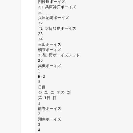
四條畷ボーイズ
20 兵庫神戸ボーイズ
三
兵庫尼崎ボーイズ
22
'1 大阪柴島ボーイズ
23
24
三田ボーイズ
朝来ボーィズ
25龍 野ボーイズレッド
26
高槻ボーィズ
l
B-2
3
日目
ジ ユ ニ アの 部
第 1日 目
1
龍野ボーイズ
2
湖南ボーイズ
3
4