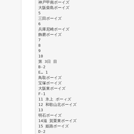
神戸甲南ボーイズ
大阪柴島ボーイズ
5
三田ボーイズ
6
兵庫尼崎ボーイズ
飾磨ボーイズ
7
8
9
10
第 3日 目
B-2
E… 1
鳥取ボーイズ
宝塚ボーイズ
大阪東ボーイズ
F-1
11 氷上 ボーィズ
12 和歌山北ボーイズ
13
明石ボーイズ
14滋 賀栗東ボーイズ
15 姫路ボーイズ
D-2