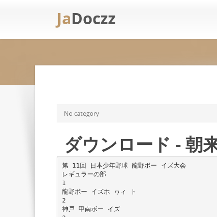
Ja
Doczz
No category
ダウンロード - 朝
第 11回 日本少年野球 龍野ボー イズ大会
レギュラーの部
1
龍野ボー イズホ ヮィ ト
2
神戸 甲南ボー イズ