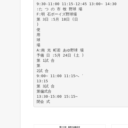
9:30-11:00 11:15-12:45 13:00∼ 14:30
:た つ の 市 牧 野球 場
F:明 石ボーイズ野球場
第 3日 :5月 18日 (日
)
使
用
球
場
A:南 光 町若 あゆ野球 場
予備 日 :5月 24日 (土 )
第 1試 合
第
2試 合
9:00∼ 11:00 11:15へ ′
13:15
第 3試 合
第偏式合
13:30-15:00 15:15∼