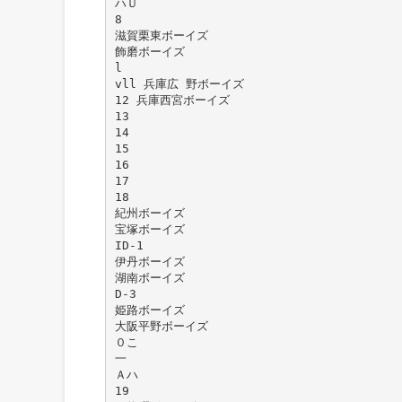
ハＵ
8
滋賀栗東ボーイズ
飾磨ボーイズ
l
vll 兵庫広 野ボーイズ
12 兵庫西宮ボーイズ
13
14
15
16
17
18
紀州ボーイズ
宝塚ボーイズ
ID-1
伊丹ボーイズ
湖南ボーイズ
D-3
姫路ボーイズ
大阪平野ボーイズ
０こ
一
Ａハ
19