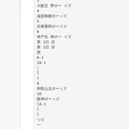
3
大阪交 野ボー イズ
4
滋賀南郷ボーィズ
5
兵庫豊岡ボーイズ
6
神戸北 神ボー イズ
第 1日 目
第 2日 目
第
A-1
IA-1
￨
l
7
9
和歌山北ボーィズ
10
阪神ボーィズ
lA-1
l
l
つ０
一