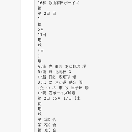
16和 歌山有田ボーイズ
第
第 2日 目
1
使
5月
11日
用
球
(日
)
場
A:南 光 町若 あゆ野球 場
B:龍 野 北高校 G
C:新 日鉄 広畑球 場
D:は に おか運 動公 園
:た つ の 市 牧 里予球 場
F:明 石ボーイズ球場
第 2日 :5月 17日 (土
使
用
球
第 1試 合
第 2試 合
第 3試 合