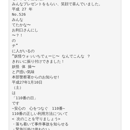
みんなプレゼントをもらい、笑顔で喜んでいました。
平成 27 年
No.526
みんな
てたかな〜
お利口さんにし
〜？！
の
チ”
に人がいるの
“妖怪ウォッいちでぇーじ〜 なんでこんな ？
きれいに振り付けできました！
妖怪 体 操〜
と戸惑い気味
本部警察署からのお知らせ!
平成27年1月10日
（土）
は
「110番の日」
です
~安心の 心をつなぐ 110番~
110番の正しい利用方法について
< 次のことを守りましょう>
・落ち着いて事件事故を知らせる
・緊急以外は使わない