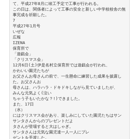
て、平成27年8月に竣工予定で工事が行われる。
この日は、関係者によって工事の安全と新しい中学校校舎の無
事完成を祈願した。
7
平成27年1月号
いぜな
広報
IZENA
保育所で
「遊戯会」
「クリスマス会」
12月6日(土)伊是名村立保育所では遊戯会が行われ、
かわいい園児たちが
お父さんお母さんの前で、一生懸命に練習した成果を披露し
た。お父さんお
母さんは、ハラハラ・ドキドキしながら見ていましたが、
みんな元気よく(泣い
ちゃう子もいたかな？!)できました。
また、17日
（水）
にはクリスマス会があり、楽しみにしていた園児たちはサン
サンタさんからのプレゼントだよ
タさんが登場すると大はしゃぎ。
サンタさんは元気な園児達一人一人にプレ
ゼントを手渡した。