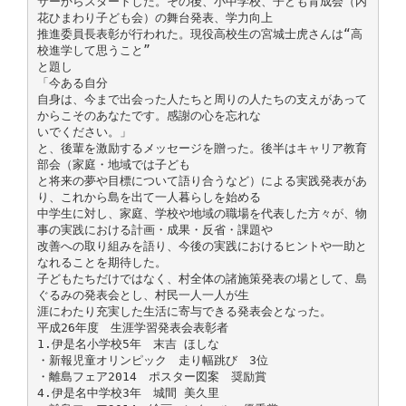
サーからスタートした。その後、小中学校、子ども育成会（内
花ひまわり子ども会）の舞台発表、学力向上
推進委員長表彰が行われた。現役高校生の宮城士虎さんは“高
校進学して思うこと”
と題し
「今ある自分
自身は、今まで出会った人たちと周りの人たちの支えがあって
からこそのあなたです。感謝の心を忘れな
いでください。」
と、後輩を激励するメッセージを贈った。後半はキャリア教育
部会（家庭・地域では子ども
と将来の夢や目標について語り合うなど）による実践発表があ
り、これから島を出て一人暮らしを始める
中学生に対し、家庭、学校や地域の職場を代表した方々が、物
事の実践における計画・成果・反省・課題や
改善への取り組みを語り、今後の実践におけるヒントや一助と
なれることを期待した。
子どもたちだけではなく、村全体の諸施策発表の場として、島
ぐるみの発表会とし、村民一人一人が生
涯にわたり充実した生活に寄与できる発表会となった。
平成26年度 生涯学習発表会表彰者
1.伊是名小学校5年 末吉 ほしな
・新報児童オリンピック 走り幅跳び 3位
・離島フェア2014 ポスター図案 奨励賞
4.伊是名中学校3年 城間 美久里