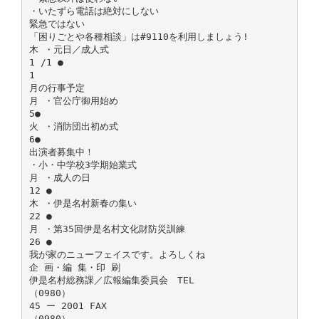
・いたずら電話は絶対にしない
緊急ではない
「困りごとや各種相談」は#9110を利用しましょう!
木 ・元日／成人式
1 /1 ●
1
月の行事予定
月 ・官公庁御用始め
5●
火 ・消防団出初め式
6●
出演者募集中！
・小・中学校3学期始業式
月 ・成人の日
12 ●
木 ・伊是名村新春の集い
22 ●
月 ・第35回伊是名村文化財防災訓練
26 ●
我が家のニューフェイスです。よろしくね
企 画・編 集・印 刷
伊是名村総務課／広報編集委員会 TEL
（0980）
45 ー 2001 FAX
（0980）