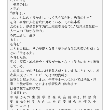
「教育の日」
と定め、
“教育はい
ちにいちにのくりかえし、つくろう我が村、教育のむら”
を合い言葉に人材育成に努めている。その基本理
念のもと、伊是名村学力向上推進委員会では“幼児児童生徒一
人一人の「確かな学力」
を向上させ「生き
る力」
を育む”
ことを目標に、その基礎となる「基本的な生活習慣の形成」な
どの「生きる力」
を育むため、
学校・家庭・地域社会・行政が一体となって学力の向上を推進
している。
この日は、その活動における集大成ともいえることもあり、村
産業支援センターロビーでは活動資料が
所狭しと展示され、また、午前中ホールにおいては幼児・児
童・生徒が学年ごとによる学習発表（昨年まで
は各学校で公開授業）
を披露した。
午 後 からの 生 涯 学 習 発 表 会 前 半は、村 教 育
委 員 会と村 学 力 向 上 推 進 委 員 会 主 催で、中
学 生 のエイ