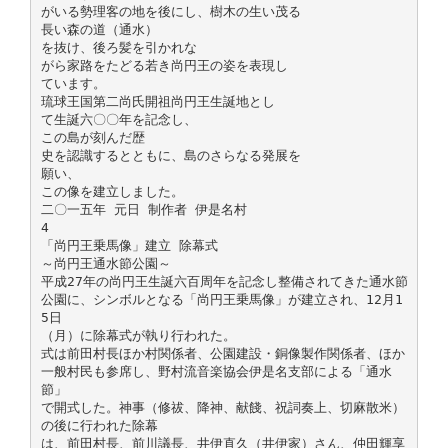
がいる勢理客の地を後にし、樹木の生い茂る
長い森の道（通水）
を抜け、後ろ髪を引かれな
がら家路をたどる若き尚円王の姿を表現し
ています。
琉球王国第二尚氏開祖尚円王生誕地とし
て生誕六〇〇年を記念し、
この島が刻んだ歴
史を認識するとともに、島のさらなる発展を
願い、
この像を建立しました。
二〇一五年 元日 制作者 伊是名村
4
「尚円王乗馬像」建立 除幕式
～尚円王通水節公園～
平成27年の尚円王生誕六百周年を記念し整備されてきた通水節
公園に、シンボルとなる「尚円王乗馬像」が建立され、12月1
5日
（月）に除幕式が執り行われた。
式は前田村長ほか村関係者、公園建設・銅像製作関係者、ほか
一般村民も参席し、野村流音楽協会伊是名支部による「通水
節」
で開式した。神事（修祓、降神、献餞、祝詞奏上、切麻散米）
の後に行われた除幕
は、前田村長、前川議長、井伊直久（井伊家）さん、仲田輝享