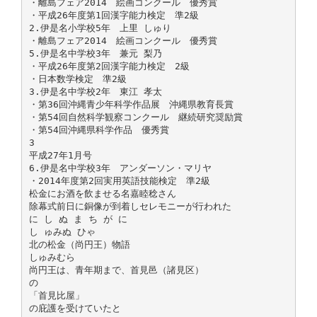
・離島フェア2014 絵画コンクール 優秀賞
・平成26年度第1回漢字能力検定 準2級
2.伊是名小学校5年 上里 しゅり
・離島フェア2014 絵画コンクール 優秀賞
5.伊是名中学校3年 兼元 梨乃
・平成26年度第2回漢字能力検定 2級
・日本数学検定 準2級
3.伊是名中学校2年 東江 孝太
・第36回沖縄青少年科学作品展 沖縄県教育長賞
・第54回自然科学観察コンクール 継続研究奨励賞
・第54回沖縄県科学作品 優秀賞
3
平成27年1月号
6.伊是名中学校3年 アンダーソン・マリヤ
・2014年度第2回実用英語技能検定 準2級
松金にお酒を飲ませる名嘉睦稔さん
除幕式前日に銅像が到着しセレモニーが行われた
に し ぬ ま ち が に
し ゅみぬ ひゃ
北の松金（尚円王）物語
しゅみむら
尚円王は、青年期まで、首見邑（諸見区）
の
「首見比屋」
の庇護を受けていたと