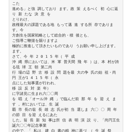
こた
進める」と強 調しており ます。政 策 えるべく 初 心に返
り 新 たな 決 意 を
とりわけ、
政権最大の課題である地 もって邁 進 する所 存でありま
す。今
方創生を国家戦略として総合的・積 後とも、
ご指導ご鞭撻を賜りますよ
極的に推進して頂きたいものであり うお願い申し上げます。
ます。
さて、今 年 2 0 1 5 年（ 平 成
沖 縄 県においては、米 軍 普天間 飛 年 ）は、本 村が誇
る琉 球 王 朝 第二尚
行 場の辺 野 古 移 設 問 題を最 大の争 氏の始 祖・尚
円 王が1 4 1 5 年（ 永
点にした知事選が行われ、
移 設 反 対 楽 年）
に字諸見に生まれ六〇〇周
を 唱 え「オール沖 縄 」で臨んだ前 那 年 を 迎 え ま
す 。村においては、生 誕
覇 市 長の翁 長 雄 志 氏が初 当 選しま 六〇 〇 周 年
の節 目 を迎 えるにあた
した。翁 長 新 知 事は所 信 表 明 演 説 り、「尚円王生
誕六〇〇年記念事業
の中で、「 私は、建 白 書の精 神に基づ （ 生 誕 祭