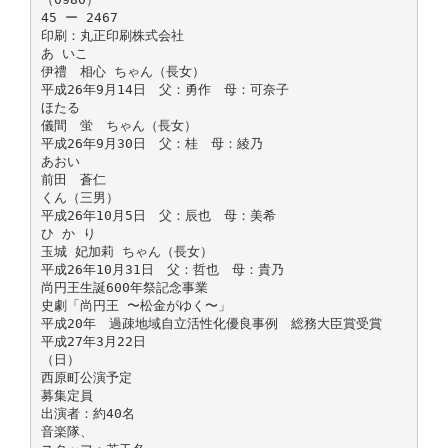
45 ー 2467
印刷：丸正印刷株式会社
あ いこ
伊禮 相心 ちゃん（長女）
平成26年9月14日 父：勇作 母：可奈子
ほたる
儀間 蛍 ちゃん（長女）
平成26年9月30日 父：桂 母：綾乃
あおい
前田 蒼仁
くん（三男）
平成26年10月5日 父：辰也 母：美希
ひ か り
玉城 妃加莉 ちゃん（長女）
平成26年10月31日 父：哲也 母：貴乃
尚円王生誕600年祭記念事業
史劇「尚円王 〜松金がゆく〜」
平成20年 過疎地域自立活性化優良事例 総務大臣賞受賞
平成27年3月22日
（日）
西原町公演予定
募集定員
出演者：約40名
音楽隊、