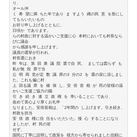
り、
オール沖
く 希 望に満 ちた年であり ま すよう 縄の民 意 を形にし
てもらいたいもの
お祈り申し上げるとともに、
日頃か であります。
らの村政に対する温かいご支援に心 本村においても村長なら
びに議会
から感謝を申し上げます。
議員の選挙が行われ、
村長選におき
昨 年は、第 回 衆 議 院 選で自 民、 ましては図らず も
私が無 投 票で当
公 明 両 党が定 数 議 席の3 分の2 を 選の栄に浴しまし
た。これも偏に村
上 回る議 席 を 確 保 し、安 倍 首 相 が 民の皆様の温
かいご支援ご協力の賜
引 き 続 き 連 立 政 権 を 率いることに であり、
改めて衷心より厚くお礼申
なりました。安倍首相は、「2年間の し上げます。引き続き、
村政を担当
安 倍 政 権に信 任をいただいた。慢 心 することになり
ましたが、村 民の皆
せず、
国民に丁寧に説明して政策を 様方から寄せられました信頼に