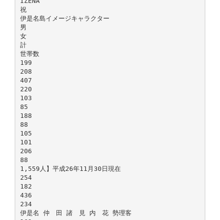
IZENA
祝
伊是名島イメージキャラクター
男
女
計
世帯数
199
208
407
220
103
85
188
88
105
101
206
88
1,559人】平成26年11月30日現在
254
182
436
234
伊是名 仲 田 諸 見 内 花 勢理客