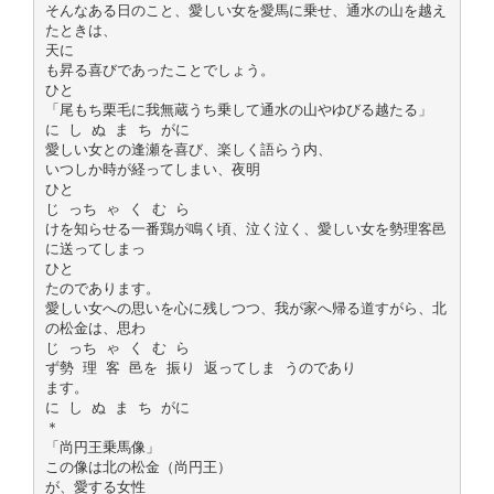
そんなある日のこと、愛しい女を愛馬に乗せ、通水の山を越え
たときは、
天に
も昇る喜びであったことでしょう。
ひと
「尾もち栗毛に我無蔵うち乗して通水の山やゆびる越たる」
に し ぬ ま ち がに
愛しい女との逢瀬を喜び、楽しく語らう内、
いつしか時が経ってしまい、夜明
ひと
じ っち ゃ く む ら
けを知らせる一番鶏が鳴く頃、泣く泣く、愛しい女を勢理客邑
に送ってしまっ
ひと
たのであります。
愛しい女への思いを心に残しつつ、我が家へ帰る道すがら、北
の松金は、思わ
じ っち ゃ く む ら
ず勢 理 客 邑を 振り 返ってしま うのであり
ます。
に し ぬ ま ち がに
＊
「尚円王乗馬像」
この像は北の松金（尚円王）
が、愛する女性