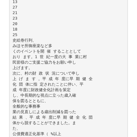
13
27
21
23
20
18
25
史絵巻行列、
みほそ所御座楽など多
くのイベントを開 催 することとして
おり ます。1 世 紀一度の大 事 業に村
民皆様のご支援ご協力をお願い申し
上げます。
次に、村の財 政 状 況について申し
上 げ ま す 。平 成 年 度に早 期 健 全
化 団 体に指 定されたことに伴い、平
成 年度に財政健全化計画を策定
し、中長期的な視点に立った歳入確
保を図るとともに、
全般的な事務事
業の見直しによる歳出削減を図った
結 果 、平 成 年 度に早 期 健 全 化 団
体から脱することができました。ま
た、
公債費適正化基準（ %以上