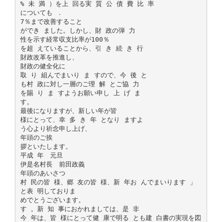
% 未 満 ）を上 回る実 質 公 債 費 比 率
についても ．
7％まで改善すること
ができ ました。しかし、財 政の弾 力
性を示す経常収支比率が100％
を超 えていることから、引 き 続 き 行
財政改革を推進し、
財政の健全化に
取 り 組んでまいり ま すので、今 後 と
も村 政に対し一層のご理 解 とご協 力
を賜 り ま すようお願い申し 上 げ ま
す。
最後になりますが、新しい年が皆
様にとって、幸 多 き 年 となり ますよ
う心より祈念申し上げ、
年頭のご挨
拶といたします。
平成 年 元旦
伊是名村長 前田政義
年頭のあいさつ
村 民の皆 様、郷 友の皆 様、新 年お んでまいります 」
と表 明しておりま
めでとうございます。
す 。新 知 事におかれましては、是 非
今 年は、皆 様にとって健 康で明る とも建 白書の実現を図