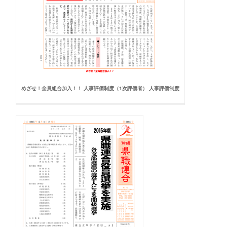
めざせ！全員組合加入！！ 人事評価制度（1次評価者） 人事評価制度