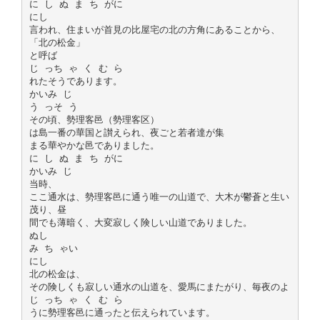
に し ぬ ま ち がに
にし
言われ、住まいが首見の比屋宅の北の方角にあることから、
「北の松金」
と呼ば
じ っち ゃ く む ら
れたそうであります。
かいみ じ
う っそ う
その頃、勢理客邑（勢理客区）
は島一番の華国と讃えられ、夜ごと若者達が集
まる華やかな邑でありました。
に し ぬ ま ち がに
かいみ じ
当時、
ここ通水は、勢理客邑に通う唯一の山道で、大木が鬱蒼と生い
茂り、昼
間でも薄暗く、大変寂しく険しい山道でありました。
ぬし
み ち ゃい
にし
北の松金は、
その険しくも寂しい通水の山道を、愛馬にまたがり、毎夜のよ
じ っち ゃ く む ら
うに勢理客邑に通ったと伝えられています。