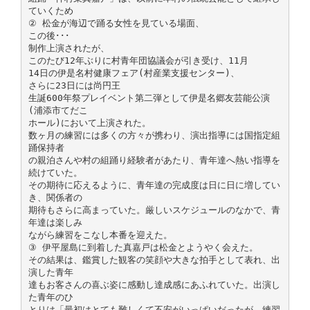
ていくため
② 松金が海辺で踊る女性を見ている場面、
この後･･･
制作上演されたが、
このたび12年ぶりに村青年団協議会が引き受け、11月
14日の伊是名村健康フェア(村産業支援センター)、
さらに23日には尚円王
生誕600年祭プレイベント第二弾として伊是名郷友芸能公演
(浦添市てだこ
ホール)において上演された。
数ヶ月の練習には多くの方々が携わり、演出指導には国指定組
踊保持者
の親泊さんや村の組踊り経験者があたり、青年達へ熱い指導を
続けていた。
その期待に応えるように、青年達の完成度は日に日に増してい
き、関係者の
期待もさらに高まっていた。厳しいスケジュールのなかで、青
年達は楽しみ
ながら練習をこなし本番を迎えた。
③ 伊平屋島に到着した真嘉戸は松金とようやく会えた。
その結果は、鑑賞した観客の笑顔や大きな拍手として表れ、出
演した青年
達もお客さんの喜ぶ姿に感動し達成感にあふれていた。出演し
た青年のひ
とりは「最初はとても難しくて不安がいっぱいだったが、練習