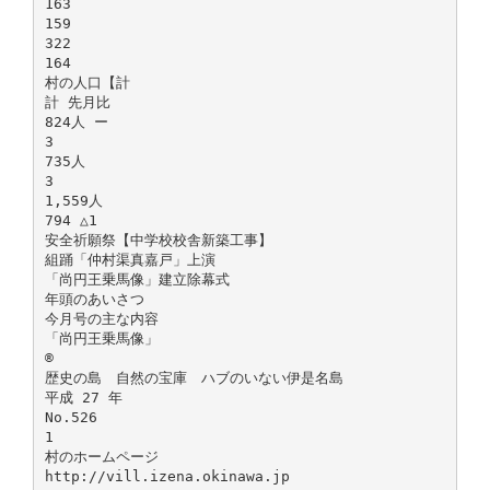
163
159
322
164
村の人口【計
計 先月比
824人 ー
3
735人
3
1,559人
794 △1
安全祈願祭【中学校校舎新築工事】
組踊「仲村渠真嘉戸」上演
「尚円王乗馬像」建立除幕式
年頭のあいさつ
今月号の主な内容
「尚円王乗馬像」
®
歴史の島 自然の宝庫 ハブのいない伊是名島
平成 27 年
No.526
1
村のホームページ
http://vill.izena.okinawa.jp