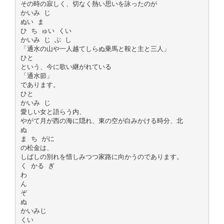
その時の寂しく、切なく熱い思いを詠ったのが
かいみ じ
ぬい ま
ひ ち ゅい くい
かいみ じ ぶ し
「通水の山や一人越てしらぬ乗馬と鞍と主と三人」
ひと
という、今に歌い継がれている
「通水節」
であります。
ひと
かいみ じ
愛しい女と語らう内、
やがて月が西の海に隠れ、東の空が白みかける時分、北
ぬ
ま ち がに
の松金は、
しばしの別れを惜しみつつ家路に向かうのであります。
く かる ぎ
わ
ん
ぞ
ぬ
かいみじ
くい