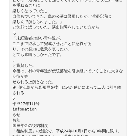
を重ねるごとに
楽しくなっていたし、
自信もついてきた。島の公演は緊張したが、浦添公演は
楽しんで演じられました。」
と笑顔で語っていた。演出指導をしていた方から
も
「未経験者の多い青年達が、
ここまで継承して完成させたことに意義があ
り、その努力に敬意を表したい。
とても素晴らしかったです。
」
と賞賛した。
今後は、村の青年達が伝統芸能を引き継いでいくことに大きな
期待が寄
せられる上演となった。
④ 伊江島から真嘉戸を捜しに来た使いによって二人は引き離
される
5
平成27年1月号
infomation
らせ
お知
国民年金の後納制度
「後納制度」の創設で、平成24年10月1日から3年間に限り、