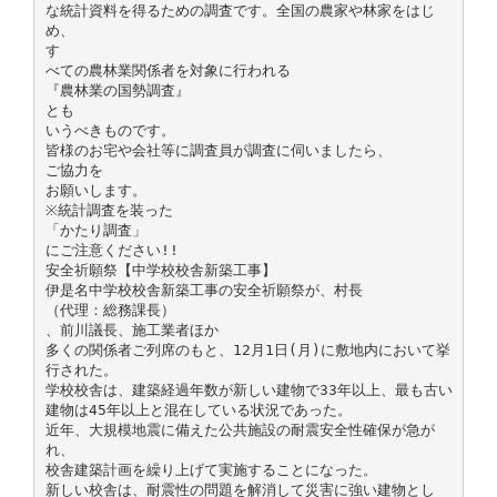
な統計資料を得るための調査です。全国の農家や林家をはじ
め、
す
べての農林業関係者を対象に行われる
『農林業の国勢調査』
とも
いうべきものです。
皆様のお宅や会社等に調査員が調査に伺いましたら、
ご協力を
お願いします。
※統計調査を装った
「かたり調査」
にご注意ください!!
安全祈願祭【中学校校舎新築工事】
伊是名中学校校舎新築工事の安全祈願祭が、村長
（代理：総務課長）
、前川議長、施工業者ほか
多くの関係者ご列席のもと、12月1日(月)に敷地内において挙
行された。
学校校舎は、建築経過年数が新しい建物で33年以上、最も古い
建物は45年以上と混在している状況であった。
近年、大規模地震に備えた公共施設の耐震安全性確保が急が
れ、
校舎建築計画を繰り上げて実施することになった。
新しい校舎は、耐震性の問題を解消して災害に強い建物とし