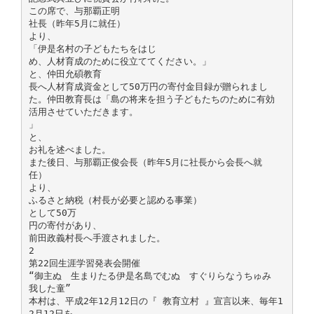
この席で、与那覇正明
社長（昨年5月に就任）
より、
「伊是名村の子どもたちをはじ
め、人材育成のために役立ててください。」
と、仲田允碩教育
長へ人材育成資金として50万円の寄付金目録が贈られまし
た。仲田教育長は「島の将来を担う子どもたちのために有効
活用させていただきます。
」
と、
お礼を述べました。
また後日、与那覇正俊会長（昨年5月に社長から会長へ就
任）
より、
ふるさと納税（村長が必要と認める事業）
として50万
円の寄付があり、
前田政義村長へ手渡されました。
2
第22回生涯学習発表会開催
“御主ぬ 生まりたる伊是名島でむぬ すぐりらなうちゅみ
我した童”
本村は、平成2年12月12日の『 教育立村 』宣言以来、毎年1
2月12日を