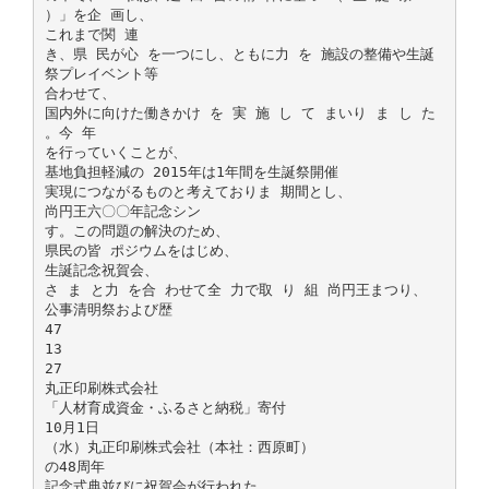
）」を企 画し、
これまで関 連
き、県 民が心 を一つにし、ともに力 を 施設の整備や生誕
祭プレイベント等
合わせて、
国内外に向けた働きかけ を 実 施 し て まいり ま し た
。今 年
を行っていくことが、
基地負担軽減の 2015年は1年間を生誕祭開催
実現につながるものと考えておりま 期間とし、
尚円王六〇〇年記念シン
す。この問題の解決のため、
県民の皆 ポジウムをはじめ、
生誕記念祝賀会、
さ ま と力 を合 わせて全 力で取 り 組 尚円王まつり、
公事清明祭および歴
47
13
27
丸正印刷株式会社
「人材育成資金・ふるさと納税」寄付
10月1日
（水）丸正印刷株式会社（本社：西原町）
の48周年
記念式典並びに祝賀会が行われた。