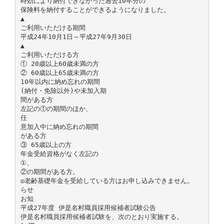
時効により納付できなかった過去10年分の
保険料を納付することができるようになりました。
▲
ご利用いただける期間
平成24年10月1日～平成27年9月30日
▲
ご利用いただける方
① 20歳以上60歳未満の方
② 60歳以上65歳未満の方
10年以内に納め忘れの期間
(納付・免除以外)や未加入期
間がある方
左記の①の期間のほか、
任
意加入中に納め忘れの期間
がある方
③ 65歳以上の方
年金受給資格がなく左記の
①、
②の期間がある方。
◎老齢基礎年金を受給している方はお申し込みできません。
らせ
お知
平成27年度 伊是名村職員採用候補者試験公告
伊是名村職員採用候補者試験を、次のとおり実施する。