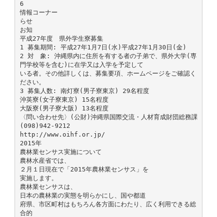
6
情報コーナー
らせ
お知
平成27年度 県外学生寮募集
1 募集期間: 平成27年1月7日(水)平成27年1月30日(金)
2 対 象: 沖縄県内に住所を有する者の子弟で、県外大学(専
門学校等を含む)に在学又は入学を予定して
いる者。その他詳しくは、募集要項、ホームページをご確認く
ださい。
3 募集人数: 南灯寮(男子寮東京) 29名程度
沖英寮(女子寮東京) 15名程度
大阪寮(男子寮大阪) 13名程度
〈問い合わせ先〉(公財)沖縄県国際交流・人材育成財団総務課
(098)942-9212
http://www.oihf.or.jp/
2015年
農林業センサス実施について
農林水産省では、
２月１日現在で「2015年農林業センサス」を
実施します。
農林業センサスは、
日本の農林業の実態を明らかにし、国や都道
府県、市区町村はもちろん各方面にわたり、広く利用できる総
合的