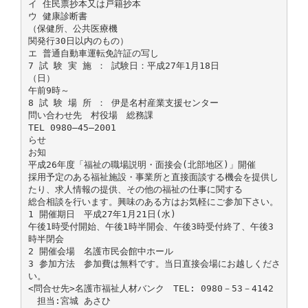
イ 住民票抄本又は戸籍抄本
ウ 健康診断書
（保健所、公共医療機
関発行30日以内のもの）
エ 普通自動車運転免許証の写し
7 試 験 実 施 ： 試験日：平成27年1月18日
（日）
午前9時～
8 試 験 場 所 ： 伊是名村産業支援センター
問い合わせ先 村役場 総務課
TEL 0980―45―2001
らせ
お知
平成26年度「福祉の職場説明・面接会(北部地区)」開催
採用予定のある福祉施設・事業所と直接面談する機会を提供し
たり、求人情報の提供、その他の福祉の仕事に関する
総合相談を行います。興味のある方はお気軽にご参加下さい。
1 開催期日 平成27年1月21日(水)
午後1時受付開始、午後1時半開会、午後3時受付終了、午後3
時半閉会
2 開催会場 名護市民会館中ホール
3 参加方法 参加費は無料です。当日直接会場にお越しくださ
い。
<問合せ先>名護市福祉人材バンク TEL: 0980－53－4142
担当:宮城 あさひ