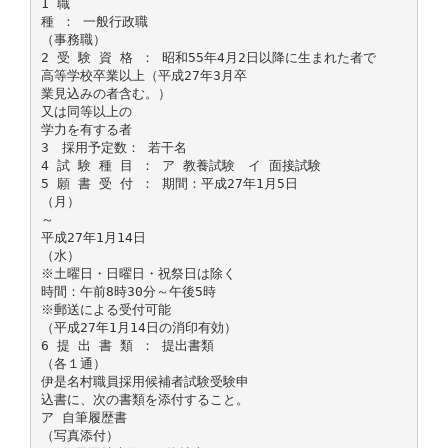
1 職
種 ： 一般行政職
（事務職）
2 受 験 資 格 ： 昭和55年4月2日以降に生まれた者で
高等学校卒業以上（平成27年3月卒
業見込みの者含む。）
又は同等以上の
学力を有する者
3 採用予定数： 若干名
4 試 験 種 目 ： ア 教養試験 イ 面接試験
5 願 書 受 付 ： 期間：平成27年1月5日
（月）
～
平成27年1月14日
（水）
※土曜日・日曜日・祝祭日は除く
時間：午前8時30分～午後5時
※郵送による受付可能
（平成27年1月14日の消印有効）
6 提 出 書 類 ： 提出書類
（各１通）
伊是名村職員採用候補者試験受験申
込書に、次の書類を添付すること。
ア 自筆履歴書
（写真添付）