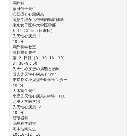
麻酔科
藤田信子先生
心筋症と心膜疾患
病態生理から機械的循環補助
東京女子医科大学医学部
3 月 15 日（日曜日）
先天性心疾患 1
40 分
麻酔科学教室
清野雄介先生
第 2 日目（8：30-16：10）
8：30-9：50
先天性心疾患の病態と治療
成人先天性心疾患も含む
東京都立小児総合医療センター
40 分
大木寛生先生
小児先天性心疾患の術中 TEE
北里大学医学部
先天性心疾患 2
40 分
循環器科
麻酔科学教室
岡本浩嗣先生
10:10-12：10