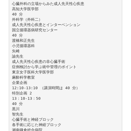
心臓外科の立場からみた成人先天性心疾患
高知大学医学部
40 分
外科学（外科二）
成人先天性心疾患とインターベンション
国立循環器病研究センター
40 分
渡橋和正先生
小児循環器科
矢崎
諭先生
成人先天性心疾患の非心臓手術
症例検討から学ぶ術中管理のポイント
東京女子医科大学医学部
麻酔科学教室
企業企画
12:10-13:10 （講演時間は 40 分）
特別企画 2
13：10-13：50
40 分
黒川
智先生
心臓手術と神経ブロック
各手術に応じた神経ブロック
湘南鎌倉総合病院