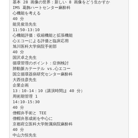
基本 28 画像の世界：新しい 8 画像をどう生かすか
IMS 葛飾ハートセンター麻酔科
心機能を考える
40 分
能見俊浩先生
11:50-13:10
心機能評価：収縮機能と拡張機能
心エコーによる評価と臨床応用
旭川医科大学病院手術部
40 分
国沢卓之先生
循環管理のポイント：症例検討
肺動脈カテーテル vs.心エコー
国立循環器病研究センター麻酔科
大西佳彦先生
企業企画
13：10-14：10（講演時間は 40 分）
周術期管理 1
14:10-15:30
40 分
僧帽弁手術と TEE
僧帽弁形成術を中心に
京都府立医科大学附属病院麻酔科
40 分
中山力恒先生