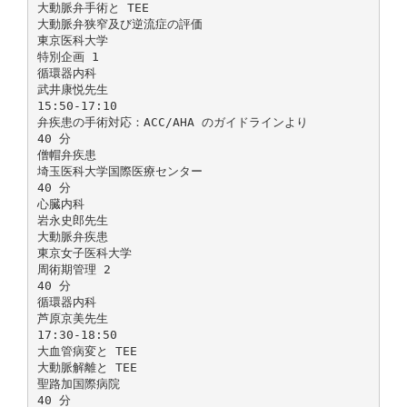
大動脈弁手術と TEE
大動脈弁狭窄及び逆流症の評価
東京医科大学
特別企画 1
循環器内科
武井康悦先生
15:50-17:10
弁疾患の手術対応：ACC/AHA のガイドラインより
40 分
僧帽弁疾患
埼玉医科大学国際医療センター
40 分
心臓内科
岩永史郎先生
大動脈弁疾患
東京女子医科大学
周術期管理 2
40 分
循環器内科
芦原京美先生
17:30-18:50
大血管病変と TEE
大動脈解離と TEE
聖路加国際病院
40 分