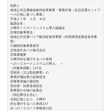
別紙１
地域公共交通確保維持改善事業・事業評価（生活交通ネットワ
ーク計画に基づく事業）
平成２７年 １月 ８日
協議会名：
小樽市ＩＣカードシステム導入協議会
評価対象事業名：
地域公共交通バリア解消促進等事業（利用環境改善促進等事
業）
①補助対象事業者等
北海道中央バス株式会社
②事業概要
小樽市内を運行するバス車両
へのＩＣカードシステムの導入。 ―
（対象車両数）137台
③前回（又は類似事業）の
事業評価結果の反映状況
④事業実施の適切性
⑤目標・効果達成状況
⑥事業の今後の改善点
（特記事項を含む）
当初計画どおり、小樽市
内を運行するバス車両137
台へのＩＣカード車載器の設