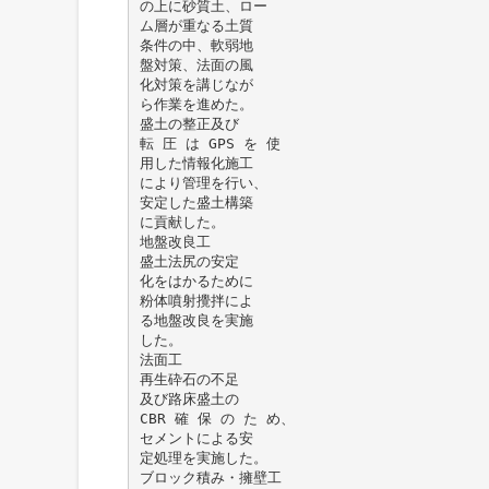
の上に砂質土、ロー
ム層が重なる土質
条件の中、軟弱地
盤対策、法面の風
化対策を講じなが
ら作業を進めた。
盛土の整正及び
転 圧 は GPS を 使
用した情報化施工
により管理を行い、
安定した盛土構築
に貢献した。
地盤改良工
盛土法尻の安定
化をはかるために
粉体噴射攪拌によ
る地盤改良を実施
した。
法面工
再生砕石の不足
及び路床盛土の
CBR 確 保 の た め、
セメントによる安
定処理を実施した。
ブロック積み・擁壁工