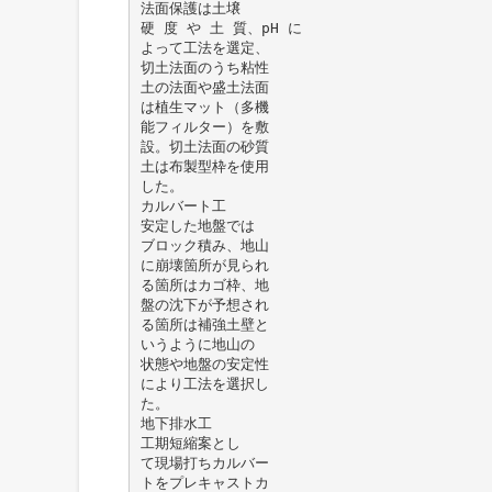
法面保護は土壌
硬 度 や 土 質、pH に
よって工法を選定、
切土法面のうち粘性
土の法面や盛土法面
は植生マット（多機
能フィルター）を敷
設。切土法面の砂質
土は布製型枠を使用
した。
カルバート工
安定した地盤では
ブロック積み、地山
に崩壊箇所が見られ
る箇所はカゴ枠、地
盤の沈下が予想され
る箇所は補強土壁と
いうように地山の
状態や地盤の安定性
により工法を選択し
た。
地下排水工
工期短縮案とし
て現場打ちカルバー
トをプレキャストカ