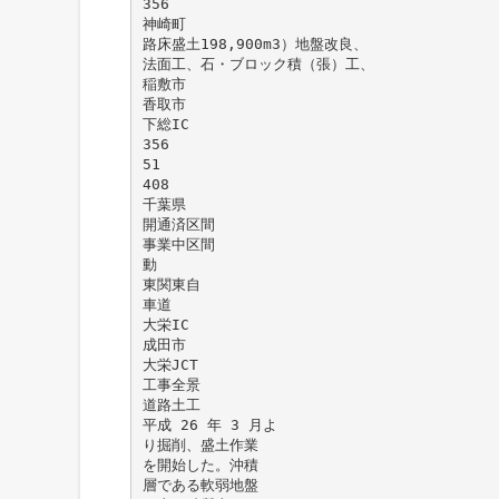
356
神崎町
路床盛土198,900m3）地盤改良、
法面工、石・ブロック積（張）工、
稲敷市
香取市
下総IC
356
51
408
千葉県
開通済区間
事業中区間
動
東関東自
車道
大栄IC
成田市
大栄JCT
工事全景
道路土工
平成 26 年 3 月よ
り掘削、盛土作業
を開始した。沖積
層である軟弱地盤