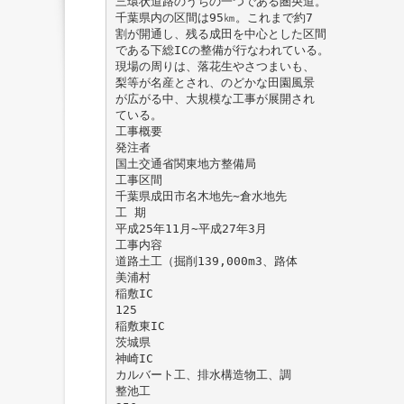
三環状道路のうちの一つである圏央道。
千葉県内の区間は95㎞。これまで約7
割が開通し、残る成田を中心とした区間
である下総ICの整備が行なわれている。
現場の周りは、落花生やさつまいも、
梨等が名産とされ、のどかな田園風景
が広がる中、大規模な工事が展開され
ている。
工事概要
発注者
国土交通省関東地方整備局
工事区間
千葉県成田市名木地先∼倉水地先
工 期
平成25年11月∼平成27年3月
工事内容
道路土工（掘削139,000m3、路体
美浦村
稲敷IC
125
稲敷東IC
茨城県
神崎IC
カルバート工、排水構造物工、調
整池工