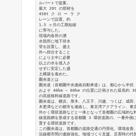
ルバートで提案。
最大 20t の部材を
450t ク ロ ー ラ ク
レーンで設置。約
1.5 ヶ月の工期短縮
に寄与した。
現場内各所の湧
水箇所に地下排水
管を設置し、盛土
外へ排出すること
により土中に必要
以上の水を侵入さ
せずに安定した盛
土構築を進めた。
圏央道とは
圏央道（首都圏中央連絡自動車道）は、都心から半径
およそ 40km ∼ 60km の位置に計画された延長約 30
の高規格幹線道路です。
圏央道は、横浜、厚木、八王子、川越、つくば、成田
木更津などの都市を連絡し、東京湾アクアライン、東
外かく環状道路などと一体となって首都圏の広域的な
線道路網を形成する首都圏 3 環状道路の、一番外側
置する環状道路です。
この圏央道は、首都圏の道路交通の円滑化、環境改善
沿線都市間の連絡強化、地域づくり支援、災害時の代