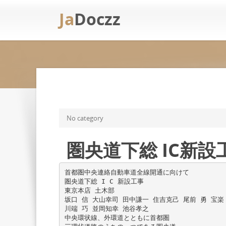
Ja
Doczz
No category
圏央道下総 IC新設
首都圏中央連絡自動車道全線開通に向けて
圏央道下総 I C 新設工事
東京本店 土木部
坂口 信 大山幸司 田中謙一 住吉克己 尾前 勇 宝楽
川端 巧 並岡知幸 池谷孝之
中央環状線、外環道とともに首都圏