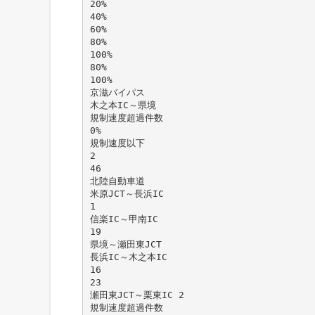
20%
40%
60%
80%
100%
80%
100%
京滋バイパス
木之本IC～県境
規制速度超過件数
0%
規制速度以下
2
46
北陸自動車道
米原JCT～長浜IC
1
信楽IC～甲南IC
19
県境～瀬田東JCT
長浜IC～木之本IC
16
23
瀬田東JCT～栗東IC 2
規制速度超過件数