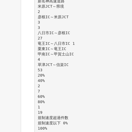
新名神高速道路
米原JCT～県境
2
彦根IC～米原JCT
3
3
八日市IC～彦根IC
27
竜王IC～八日市IC 1
栗東IC～竜王IC
甲南IC～甲賀土山IC
4
草津JCT～信楽IC
53
20%
40%
2
7
60%
80%
1
19
規制速度超過件数
規制速度以下 0%
100%