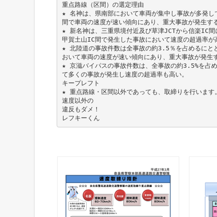
重点路線（区間）の選定理由
★ 名神は、県南部において車両が集中し事故が多発して
間で車両の速度が速い傾向にあり、重大事故が発生す
★ 新名神は、三重県境付近及び草津JCTから信楽IC
甲賀土山IC間で発生した事故において速度の超過率が
★ 北陸道の事故件数は全事故の約3.5％を占めるに
おいて車両の速度が速い傾向にあり、重大事故が発生
★ 京滋バイパスの事故件数は、全事故の約3.5%を占
て多くの事故が発生し速度の超過率も高い。
キープレフト
★ 重点路線・区間以外であっても、取締りを行います
速度以外の
違反もダメ！