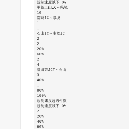
規制速度以下 0%
甲賀土山IC～県境
10
南郷IC～県境
1
1
石山IC～南郷IC
2
2
20%
60%
2
4
瀬田東JCT～石山
3
40%
1
80%
100%
規制速度超過件数
規制速度以下 0%
2
20%
40%
60%