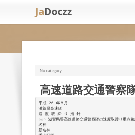
Ja
Doczz
No category
高速道路交通警察隊（
平成 26 年８月
滋賀県高速隊
速 度 取 締 り 指 針
☆☆☆ 滋賀県警高速道路交通警察隊の速度取締り重点路線
名神
新名神