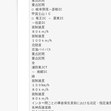
重点区間
重点区間
○ 岐阜県境～彦根IC
甲賀土山ＩＣ
○ 竜王IC ～ 栗東IC
～信楽IC
規制速度
８０ｋｍ/h
規制速度
１００ｋｍ/h
北陸道
京滋バイパス
重点区間
重点区間
全
瀬田東JCT
～ 南郷IC
線
規制速度
１００km/h
８０ｋｍ/h
規制速度
８０ｋｍ/h
インター間ごとの事故発生直前における法定・指定速度
名神高速道路